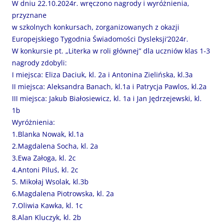
W dniu 22.10.2024r. wręczono nagrody i wyróżnienia,
przyznane
w szkolnych konkursach, zorganizowanych z okazji
Europejskiego Tygodnia Świadomości Dysleksji’2024r.
W konkursie pt. „Literka w roli głównej” dla uczniów klas 1-3
nagrody zdobyli:
I miejsca: Eliza Daciuk, kl. 2a i Antonina Zielińska, kl.3a
II miejsca: Aleksandra Banach, kl.1a i Patrycja Pawlos, kl.2a
III miejsca: Jakub Białosiewicz, kl. 1a i Jan Jędrzejewski, kl.
1b
Wyróżnienia:
1.Blanka Nowak, kl.1a
2.Magdalena Socha, kl. 2a
3.Ewa Załoga, kl. 2c
4.Antoni Piluś, kl. 2c
5. Mikołaj Wsolak, kl.3b
6.Magdalena Piotrowska, kl. 2a
7.Oliwia Kawka, kl. 1c
8.Alan Kluczyk, kl. 2b