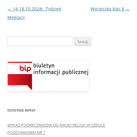
Nawigacja
←
14-18.10.2024r. Tydzień
Wycieczka klas 8
→
wpisu
Mediacji
Szukaj:
OSTATNIE WPISY
WYKAZ PODRĘCZNIKÓW DO NAUKI RELIGII W SZKOLE
PODSTAWOWEJ NR 1