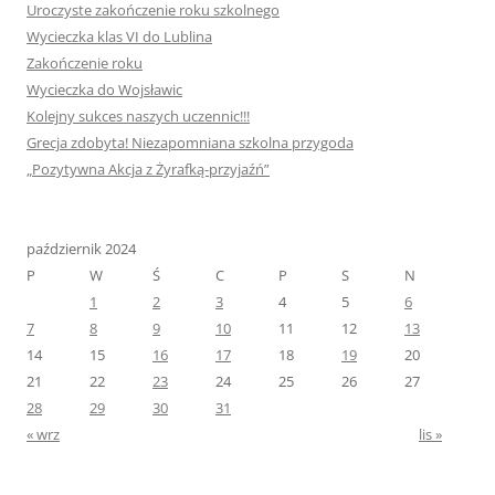
Uroczyste zakończenie roku szkolnego
Wycieczka klas VI do Lublina
Zakończenie roku
Wycieczka do Wojsławic
Kolejny sukces naszych uczennic!!!
Grecja zdobyta! Niezapomniana szkolna przygoda
„Pozytywna Akcja z Żyrafką-przyjaźń”
październik 2024
P
W
Ś
C
P
S
N
1
2
3
4
5
6
7
8
9
10
11
12
13
14
15
16
17
18
19
20
21
22
23
24
25
26
27
28
29
30
31
« wrz
lis »