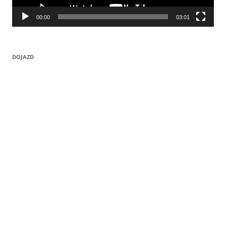
00:00
03:01
DOJAZD