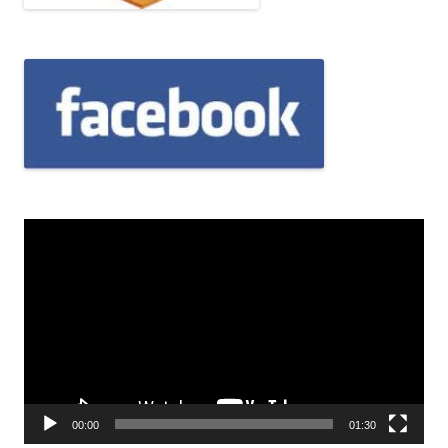
Odtwarzacz
video
00:00
01:30