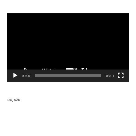
Odtwarzacz
video
00:00
03:01
DOJAZD