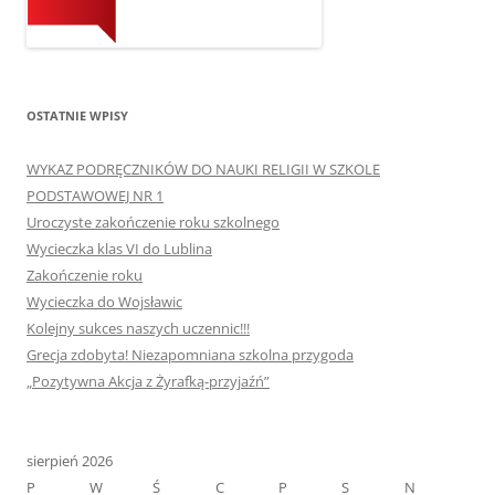
OSTATNIE WPISY
WYKAZ PODRĘCZNIKÓW DO NAUKI RELIGII W SZKOLE
PODSTAWOWEJ NR 1
Uroczyste zakończenie roku szkolnego
Wycieczka klas VI do Lublina
Zakończenie roku
Wycieczka do Wojsławic
Kolejny sukces naszych uczennic!!!
Grecja zdobyta! Niezapomniana szkolna przygoda
„Pozytywna Akcja z Żyrafką-przyjaźń”
sierpień 2026
P
W
Ś
C
P
S
N