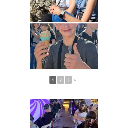
1
2
3
►