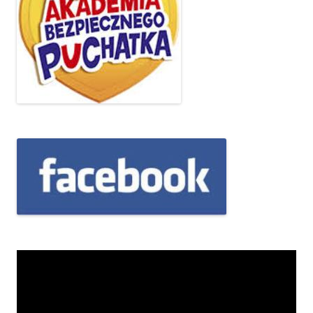
Odtwarzacz
video