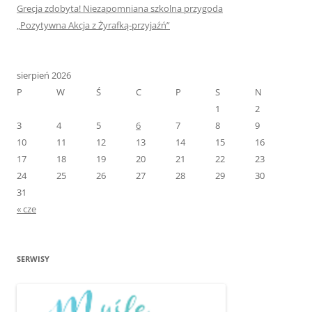
Grecja zdobyta! Niezapomniana szkolna przygoda
„Pozytywna Akcja z Żyrafką-przyjaźń”
sierpień 2026
P
W
Ś
C
P
S
N
1
2
3
4
5
6
7
8
9
10
11
12
13
14
15
16
17
18
19
20
21
22
23
24
25
26
27
28
29
30
31
« cze
SERWISY