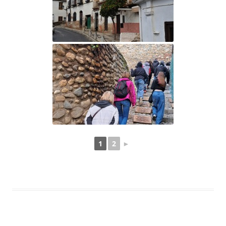
1
2
►