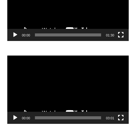
00:00
01:30
Odtwarzacz
video
00:00
03:01