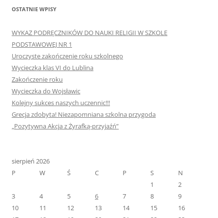
OSTATNIE WPISY
WYKAZ PODRĘCZNIKÓW DO NAUKI RELIGII W SZKOLE
PODSTAWOWEJ NR 1
Uroczyste zakończenie roku szkolnego
Wycieczka klas VI do Lublina
Zakończenie roku
Wycieczka do Wojsławic
Kolejny sukces naszych uczennic!!!
Grecja zdobyta! Niezapomniana szkolna przygoda
„Pozytywna Akcja z Żyrafką-przyjaźń”
sierpień 2026
P
W
Ś
C
P
S
N
1
2
3
4
5
6
7
8
9
10
11
12
13
14
15
16