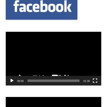
Odtwarzacz
video
00:00
01:30
Odtwarzacz
video