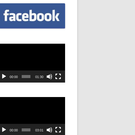
CZNIÓW
DOWAĆ
.
DANIE
dtwarzacz
ideo
SYJNOŚĆ
ANIE Z
00:00
01:30
STAN”
dtwarzacz
ideo
M
ANIE W
SZKOŁA
00:00
03:01