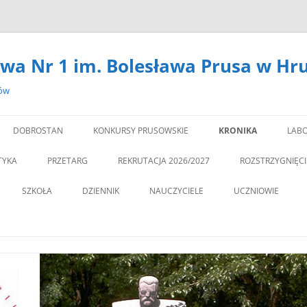
wa Nr 1 im. Bolesława Prusa w Hr
zów
DOBROSTAN
KONKURSY PRUSOWSKIE
KRONIKA
LABO
#14301 (BEZ TYTUŁU)
LA
TYKA
PRZETARG
REKRUTACJA 2026/2027
ROZSTRZYGNIĘC
,,DEBATA” REKOMEN
SZKOŁA
DZIENNIK
NAUCZYCIELE
UCZNIOWIE
PROGRAM PROFILAKTY
DEKLARACJA DOSTĘPNOŚCI
PSYCHOLOG
„JEDYNECZKA”
,,JEDYNKA” BĘDZIE MIA
ZNA MOBILNOŚĆ
DOKUMENTY
PEDAGOG
BIBLIOTEKA
PEDAGO
NOWĄ SALĘ GIMNAST
ĘTAMY!
PZO
MSU
,,SPRZĄTAMY DLA POL
STATUT
REGULAMIN KORZY
” CZY ZNASZ…..?”