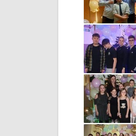
BŁĘKITNA KOLĘDA…
CZWARTOKLASIŚCI NA
BASENIE
DOMOWY TEATRZYK
DOMOWY TEATRZYK – CZĘŚĆ 2
DROGA DO WOLNOŚCI…
DZIĘKUJEMY ZA WASZE
WIELKIE SERCA!
DZIEŃ DZIECKA
DZIEŃ KOBIET
DZIEŃ KOTA
DZIEŃ MISIA