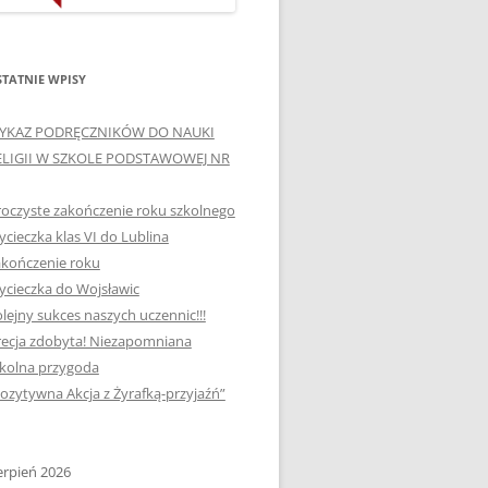
ORTOGRAFICZNE „DWA
Ą”
OGNIE” W „KLUBIE
WCE
ORTOGRAFFITI”
TATNIE WPISY
„TYDZIEŃ MEDIACJI” I
YKAZ PODRĘCZNIKÓW DO NAUKI
OTKANIA
„MIĘDZYNARODOWY DZIEŃ
ELIGII W SZKOLE PODSTAWOWEJ NR
MEDIACJI”
oczyste zakończenie roku szkolnego
AJĘCIA W
NAGRODA W KONKURSIE NA
cieczka klas VI do Lublina
„SZKOLNE KLUBY LIDERÓW
kończenie roku
MYŚLENIA POZYTYWNEGO”
! „
cieczka do Wojsławic
DLA JEDYNKI
lejny sukces naszych uczennic!!!
SPOTKANIA Z PODRÓŻNIKIEM
ecja zdobyta! Niezapomniana
-2019
kolna przygoda
:-)
ozytywna Akcja z Żyrafką-przyjaźń”
NAGRODA W
E LATO
OGÓLNOPOLSKIM
KONKURSIE „MIĘDZY
erpień 2026
P DO
MARZENIEM A PLANEM”