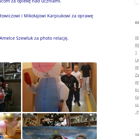
wcom za opiekę nad uczniami.
„GDYBYM BYŁA KSIĄŻK
owiczowi i Mikołajowi Karpiukowi za oprawę
„HISTORIA W POCZTÓ
OS
ZAMKNIĘTA”
W
Amelce Szewluk za photo relację.
„HOLA ESPAÑA!” – SP
R
INFORMACYJE
1
Ur
„JA I MOJA KLASA” – Z
Wy
KLASACH PIERWSZYCH
Za
„JAK POWSTAJE PLOTKA
Wy
Ko
„JEDYNECZKA”
Gr
sz
„JEDYNECZKA” NA LATO 
„P
„JEDYNECZKA” WYDANI
2021
si
„KODOWANIE – WSTĘ