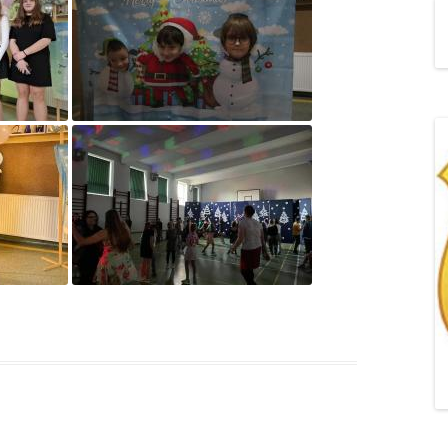
„POZYTYWNA AKCJA Z
ŻYRAFKĄ-PRZYJAŹŃ”
„PROGRAM DLA SZKÓŁ”
DO RODZICÓW
„PRZEPROWADZKA” M
„ROSYJSKIE ŁAMAŃCE
JĘZYKOWE”
„SPOTKANIE Z
SIENKIEWICZEM”
„SZKOŁA MYŚLENIA
POZYTYWNEGO 2.0″ZA
CERTYFIKACYJNE NA MI
PAŹDZIERNIK 2022R.T
JAK ROZWIJAĆ