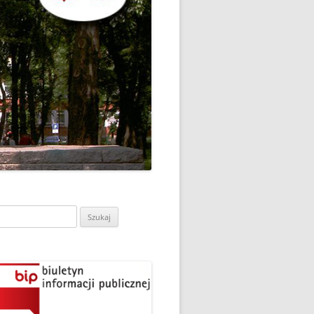
CH
DZIEŃ OTWARTY PORADNI
PSYCHOLOGICZNO-
PEDAGOGICZNEJ W
DO
HRUBIESZOWIE
LNA
RAZ „
EGO
SPOSÓB NA ORTOGRAFIĘ W
„KLUBIE ORTOGRAFFITI”
ASISTY
SZKOŁA MYŚLENIA
MŁODZI MODELARZE Z UKS
POZYTYWNEGO’2019
ASZEJ
„JEDYNKA” NA ZAWODACH
Y NA
WODOWE
TARGI EDUKACJI I PRACY
VII EDYCJA WARSZTATÓW
W GRODKOWIE
„MĄDRZY RODZICE” – 2019
ukaj:
.
UKS „JEDYNKA” NA 84
ZAKOŃCZENIE PROGRAMU
MISTRZOSTWA POLSKI
„PRZYJACIELE ZIPPIEGO”
JUNIORÓW W KROŚNIE – 2019
ŚWIATOWY DZIEŃ KSIĄŻKI W
TRZY MEDALE Z PUCHARU
CIE
„KLUBIE ORTOGRAFFITI” -2019
POLSKI W GLIWICACH – 2019