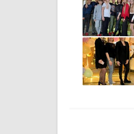
DZIEŃ MISIA PLUSZOWEGO
DZIEŃ OTWARTY
DZIEŃ PATRONA JUŻ ZA
NAMI…
DZIEŃ PATRONA SZKOŁY
DZIEŃ PATRONA SZKOŁY –
ZAPROSZENIE
DZIEŃ PLUSZOWEGO MISIA W
GRUPIE ZEROWEJ
EGZAMIN ÓSMOKLASISTY –
WAŻNE INFORMACJE
ESCAPE ROOM W BIBLIOTECE