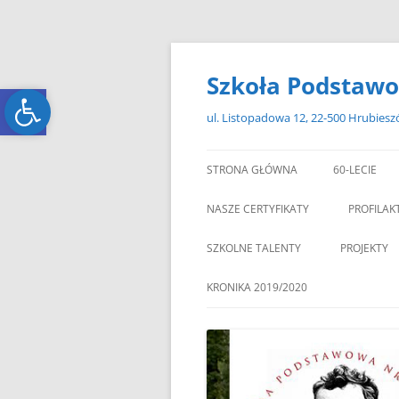
Przejdź
do
treści
Szkoła Podstawo
Open toolbar
Open toolbar
ul. Listopadowa 12, 22-500 Hrubies
STRONA GŁÓWNA
60-LECIE
NASZE CERTYFIKATY
PROFILAK
SZKOLNE TALENTY
PROJEKTY
ERASMUS+
KRONIKA 2019/2020
ZAGRANIC
„MIKOŁAJKOWY ZAWRÓT
PAMI
GŁOWY”
„W GRUDNIOWY DZIEŃ”