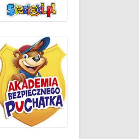
ŻYCZLIWOŚCI I POZDROWIEŃ
PODSUMOWANIE DZIAŁAŃ
„KLUBU ORTOGRAFFITI” -2019
 – LIST
EUROPEJSKI TYDZIEŃ
ŚWIADOMOŚCI DYSLEKSJI
'2019
BP
DZIEŃ BEZPIECZNEGO
INTERNETU ’2020
SZKOLNY DZIEŃ PROFILAKTYKI
W SP NR 1 W HRUBIESZOWIE –
2019
ZAKOŃCZENIE VIII EDYCJI
DANIE
WARSZTATÓW „MĄDRZY
ESIĄC
RODZICE”
EMAT: