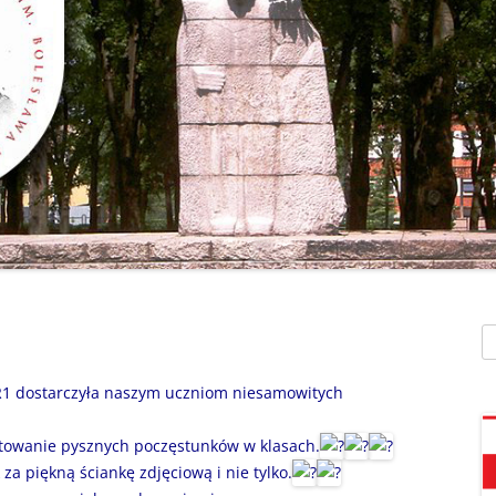
SZAFEK SZKOLNY
ZARZĄDZENIA
” UMIEM PŁYWAĆ”
SU
ZDALNE NAUCZANIE
„BEZPIECZNA DROGA 
STOŁÓWKA SZKO
SZKOŁY Z MRÓWKĄ” O
SEKRETARIAT – KONTAKT
AKADEMIA BEZPIECZN
ŚWIETLICA
PUCHATKA”
DZWONKI
EGZAMIN ÓSMOKL
„BEZPIECZNI W SIECI”
KALENDARZ ROKU
SZKOLNEGO 2025/2026
ORLIK 2019
„CO SĄDZĄ DZIECI O N
SZKOLE…” ZAPRASZAM
RODO
KLAUZULA INFORMACYJNA –
DORADZTWO ZA
DZIEŃ OTWARTY!
FACEBOOK
Sz
INFORMATYKA, ZAJ
„CZYTAM NA 7”
POLITYKA PRYWATNOŚCI
KOMPUTEROWE
1 dostarczyła naszym uczniom niesamowitych
„DZIECI -DZIECIOM”
towanie pysznych poczęstunków w klasach.
„ESCAPEROOM W ŚWIE
za piękną ściankę zdjęciową i nie tylko.
HARRYEGO POTTERA”