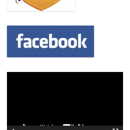
Odtwarzacz
video