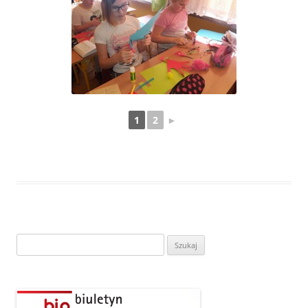
1
2
►
Szukaj: