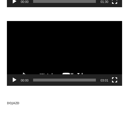
00:00
01:30
Odtwarzacz
video
00:00
03:01
DOJAZD