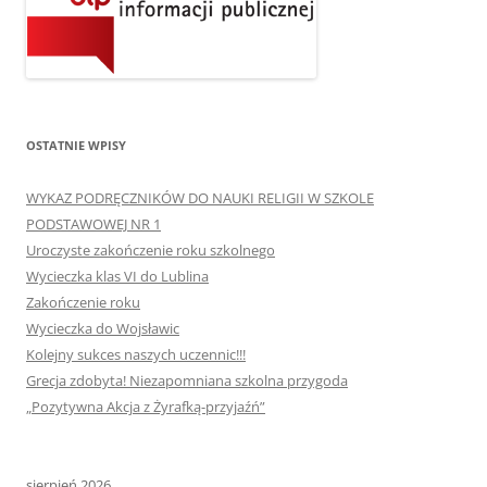
OSTATNIE WPISY
WYKAZ PODRĘCZNIKÓW DO NAUKI RELIGII W SZKOLE
PODSTAWOWEJ NR 1
Uroczyste zakończenie roku szkolnego
Wycieczka klas VI do Lublina
Zakończenie roku
Wycieczka do Wojsławic
Kolejny sukces naszych uczennic!!!
Grecja zdobyta! Niezapomniana szkolna przygoda
„Pozytywna Akcja z Żyrafką-przyjaźń”
sierpień 2026