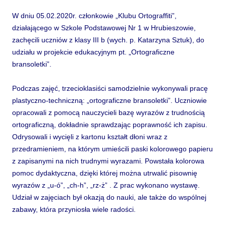
W dniu 05.02.2020r. członkowie „Klubu Ortograffiti”,
działającego w Szkole Podstawowej Nr 1 w Hrubieszowie,
zachęcili uczniów z klasy III b (wych. p. Katarzyna Sztuk), do
udziału w projekcie edukacyjnym pt. „Ortograficzne
bransoletki”.
Podczas zajęć, trzecioklasiści samodzielnie wykonywali pracę
plastyczno-techniczną: „ortograficzne bransoletki”. Uczniowie
opracowali z pomocą nauczycieli bazę wyrazów z trudnością
ortograficzną, dokładnie sprawdzając poprawność ich zapisu.
Odrysowali i wycięli z kartonu kształt dłoni wraz z
przedramieniem, na którym umieścili paski kolorowego papieru
z zapisanymi na nich trudnymi wyrazami. Powstała kolorowa
pomoc dydaktyczna, dzięki której można utrwalić pisownię
wyrazów z „u-ó”, „ch-h”, „rz-ż” . Z prac wykonano wystawę.
Udział w zajęciach był okazją do nauki, ale także do wspólnej
zabawy, która przyniosła wiele radości.