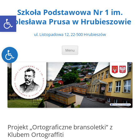
Przejdź
do
Szkoła Podstawowa Nr 1 im.
treści
Open toolbar
Bolesława Prusa w Hrubieszowie
ul. Listopadowa 12, 22-500 Hrubieszów
Open toolbar
Menu
Projekt „Ortograficzne bransoletki” z
Klubem Ortograffiti