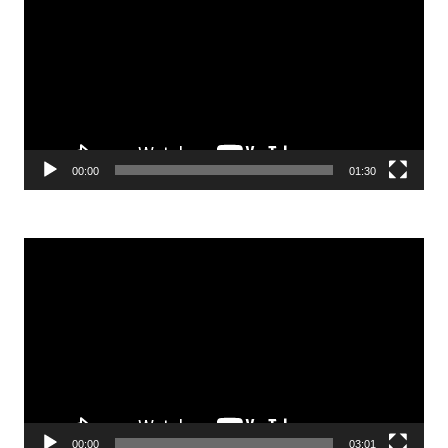
00:00
01:30
Odtwarzacz
video
00:00
03:01