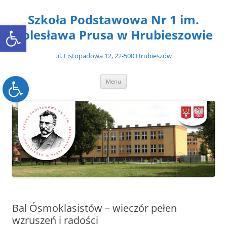
Przejdź
do
Szkoła Podstawowa Nr 1 im.
treści
Open toolbar
Bolesława Prusa w Hrubieszowie
ul. Listopadowa 12, 22-500 Hrubieszów
Open toolbar
Menu
Bal Ósmoklasistów – wieczór pełen
wzruszeń i radości