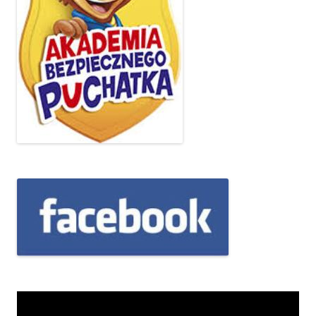
Odtwarzacz
video