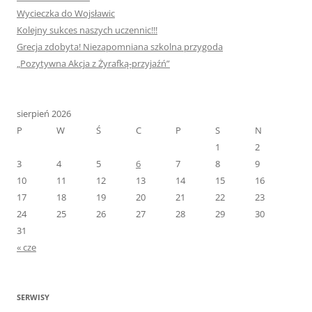
Wycieczka do Wojsławic
Kolejny sukces naszych uczennic!!!
Grecja zdobyta! Niezapomniana szkolna przygoda
„Pozytywna Akcja z Żyrafką-przyjaźń”
sierpień 2026
P
W
Ś
C
P
S
N
1
2
3
4
5
6
7
8
9
10
11
12
13
14
15
16
17
18
19
20
21
22
23
24
25
26
27
28
29
30
31
« cze
SERWISY