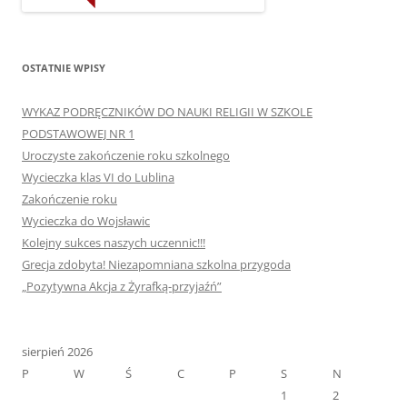
OSTATNIE WPISY
WYKAZ PODRĘCZNIKÓW DO NAUKI RELIGII W SZKOLE
PODSTAWOWEJ NR 1
Uroczyste zakończenie roku szkolnego
Wycieczka klas VI do Lublina
Zakończenie roku
Wycieczka do Wojsławic
Kolejny sukces naszych uczennic!!!
Grecja zdobyta! Niezapomniana szkolna przygoda
„Pozytywna Akcja z Żyrafką-przyjaźń”
sierpień 2026
P
W
Ś
C
P
S
N
1
2