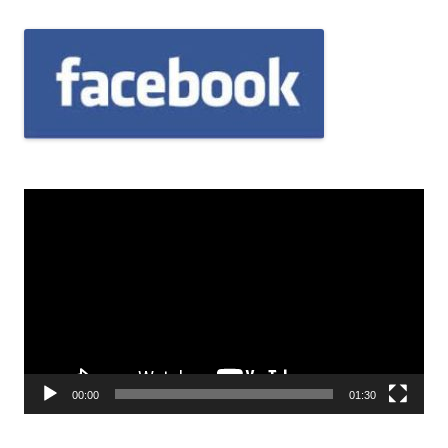
Odtwarzacz
video
00:00
01:30