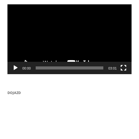
Odtwarzacz
video
00:00
03:01
DOJAZD