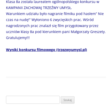
Klasa 8a została laureatem ogólnopolskiego konkursu w
KAMPANII ZACHOWAJ TRZEŹWY UMYSŁ.
Warunkiem udziału było nagranie filmiku pod hasłem” Nie
czas na nudę!” Wyłoniono 6 zwycięskich prac. Wśród
nagrodzonych prac znalazł się film przygotowany przez
uczniów klasy 8a pod kierunkiem pani Małgorzaty Greszety.
Gratulujemy!!!
Wyniki konkursu filmowego (trzezwyumysl.pl)
Szukaj: