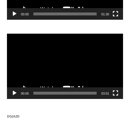
00:00
01:30
Odtwarzacz
video
00:00
03:01
DOJAZD