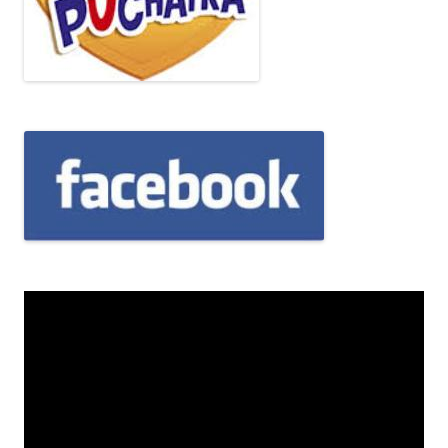
Odtwarzacz
video