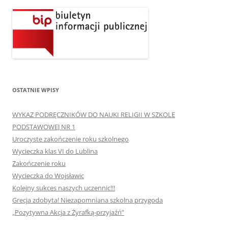
OSTATNIE WPISY
WYKAZ PODRĘCZNIKÓW DO NAUKI RELIGII W SZKOLE
PODSTAWOWEJ NR 1
Uroczyste zakończenie roku szkolnego
Wycieczka klas VI do Lublina
Zakończenie roku
Wycieczka do Wojsławic
Kolejny sukces naszych uczennic!!!
Grecja zdobyta! Niezapomniana szkolna przygoda
„Pozytywna Akcja z Żyrafką-przyjaźń”