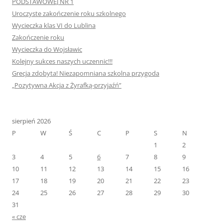
PODSTAWOWEJ NR 1
Uroczyste zakończenie roku szkolnego
Wycieczka klas VI do Lublina
Zakończenie roku
Wycieczka do Wojsławic
Kolejny sukces naszych uczennic!!!
Grecja zdobyta! Niezapomniana szkolna przygoda
„Pozytywna Akcja z Żyrafką-przyjaźń”
sierpień 2026
P
W
Ś
C
P
S
N
1
2
3
4
5
6
7
8
9
10
11
12
13
14
15
16
17
18
19
20
21
22
23
24
25
26
27
28
29
30
31
« cze