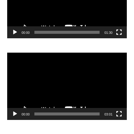
00:00
01:30
Odtwarzacz
video
00:00
03:01