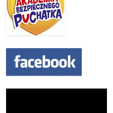
Odtwarzacz
video