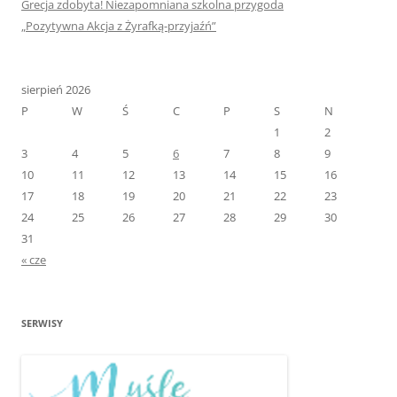
Grecja zdobyta! Niezapomniana szkolna przygoda
„Pozytywna Akcja z Żyrafką-przyjaźń”
sierpień 2026
P
W
Ś
C
P
S
N
1
2
3
4
5
6
7
8
9
10
11
12
13
14
15
16
17
18
19
20
21
22
23
24
25
26
27
28
29
30
31
« cze
SERWISY