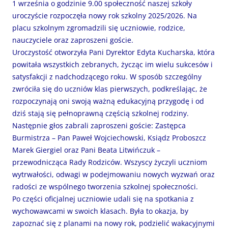
1 września o godzinie 9.00 społeczność naszej szkoły
uroczyście rozpoczęła nowy rok szkolny 2025/2026. Na
placu szkolnym zgromadzili się uczniowie, rodzice,
nauczyciele oraz zaproszeni goście.
Uroczystość otworzyła Pani Dyrektor Edyta Kucharska, która
powitała wszystkich zebranych, życząc im wielu sukcesów i
satysfakcji z nadchodzącego roku. W sposób szczególny
zwróciła się do uczniów klas pierwszych, podkreślając, że
rozpoczynają oni swoją ważną edukacyjną przygodę i od
dziś stają się pełnoprawną częścią szkolnej rodziny.
Następnie głos zabrali zaproszeni goście: Zastępca
Burmistrza – Pan Paweł Wojciechowski, Ksiądz Proboszcz
Marek Giergiel oraz Pani Beata Litwińczuk –
przewodnicząca Rady Rodziców. Wszyscy życzyli uczniom
wytrwałości, odwagi w podejmowaniu nowych wyzwań oraz
radości ze wspólnego tworzenia szkolnej społeczności.
Po części oficjalnej uczniowie udali się na spotkania z
wychowawcami w swoich klasach. Była to okazja, by
zapoznać się z planami na nowy rok, podzielić wakacyjnymi