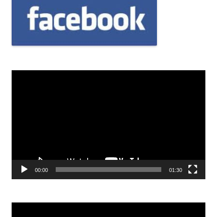
Odtwarzacz
video
00:00
01:30
Odtwarzacz
video