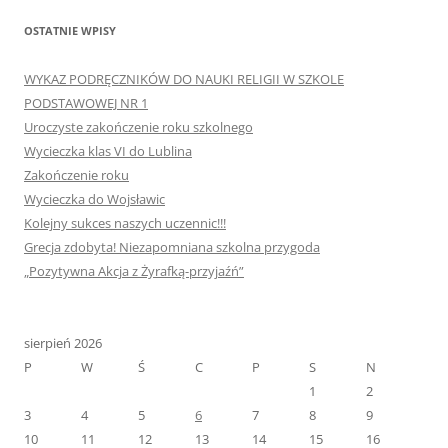
OSTATNIE WPISY
WYKAZ PODRĘCZNIKÓW DO NAUKI RELIGII W SZKOLE
PODSTAWOWEJ NR 1
Uroczyste zakończenie roku szkolnego
Wycieczka klas VI do Lublina
Zakończenie roku
Wycieczka do Wojsławic
Kolejny sukces naszych uczennic!!!
Grecja zdobyta! Niezapomniana szkolna przygoda
„Pozytywna Akcja z Żyrafką-przyjaźń”
sierpień 2026
P
W
Ś
C
P
S
N
1
2
3
4
5
6
7
8
9
10
11
12
13
14
15
16