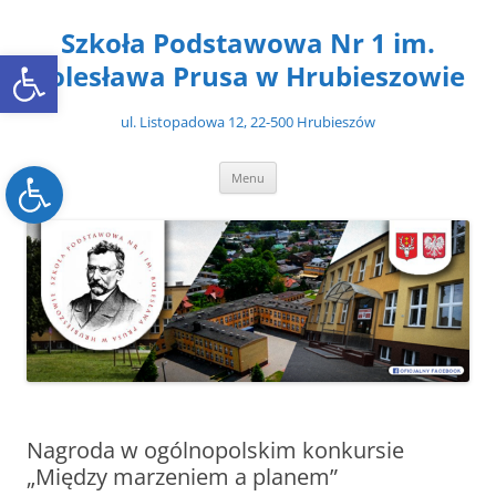
Przejdź
do
Szkoła Podstawowa Nr 1 im.
treści
Open toolbar
Bolesława Prusa w Hrubieszowie
ul. Listopadowa 12, 22-500 Hrubieszów
Open toolbar
Menu
Nagroda w ogólnopolskim konkursie
„Między marzeniem a planem”