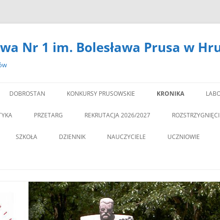
wa Nr 1 im. Bolesława Prusa w Hr
zów
DOBROSTAN
KONKURSY PRUSOWSKIE
KRONIKA
LABO
#14301 (BEZ TYTUŁU)
LA
TYKA
PRZETARG
REKRUTACJA 2026/2027
ROZSTRZYGNIĘC
,,DEBATA” REKOMEN
SZKOŁA
DZIENNIK
NAUCZYCIELE
UCZNIOWIE
PROGRAM PROFILAKTY
DEKLARACJA DOSTĘPNOŚCI
PSYCHOLOG
„JEDYNECZKA”
,,JEDYNKA” BĘDZIE MIA
ZNA MOBILNOŚĆ
DOKUMENTY
PEDAGOG
BIBLIOTEKA
PEDAGO
NOWĄ SALĘ GIMNAST
ĘTAMY!
PZO
MSU
,,SPRZĄTAMY DLA POL
STATUT
REGULAMIN KORZY
” CZY ZNASZ…..?”