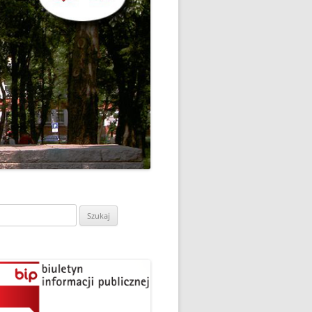
CH
DZIEŃ OTWARTY PORADNI
PSYCHOLOGICZNO-
PEDAGOGICZNEJ W
DO
HRUBIESZOWIE
LNA
RAZ „
EGO
SPOSÓB NA ORTOGRAFIĘ W
„KLUBIE ORTOGRAFFITI”
ASISTY
SZKOŁA MYŚLENIA
MŁODZI MODELARZE Z UKS
POZYTYWNEGO’2019
ASZEJ
„JEDYNKA” NA ZAWODACH
Y NA
WODOWE
TARGI EDUKACJI I PRACY
VII EDYCJA WARSZTATÓW
W GRODKOWIE
„MĄDRZY RODZICE” – 2019
ukaj:
.
UKS „JEDYNKA” NA 84
ZAKOŃCZENIE PROGRAMU
MISTRZOSTWA POLSKI
„PRZYJACIELE ZIPPIEGO”
JUNIORÓW W KROŚNIE – 2019
ŚWIATOWY DZIEŃ KSIĄŻKI W
TRZY MEDALE Z PUCHARU
CIE
„KLUBIE ORTOGRAFFITI” -2019
POLSKI W GLIWICACH – 2019