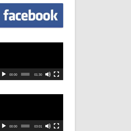
CZNIÓW
DOWAĆ
.
DANIE
dtwarzacz
ideo
SYJNOŚĆ
ANIE Z
00:00
01:30
STAN”
dtwarzacz
ideo
M
ANIE W
SZKOŁA
00:00
03:01