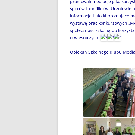
promowali mediacje jako korzy
DZIEŃ BEZ PAPIEROSA”
sporów i konfliktów. Uczniowie o
80. ROCZNICA ZBRODNI
informacje i ulotki promujące m
KATYŃSKIEJ
wystawę prac konkursowych „Me
społeczność szkolną do korzysta
AKADEMIA BEZPIECZNEGO
rówieśniczych.
PUCHATKA
Opiekun Szkolnego Klubu Media
AKCJA EDUKACYJNA „DZIECI
UCZĄ RODZICÓW”
ANDRZEJKI
ANTYMINA – PROFILAKTYKA Z
PASJĄ
APLIKACJA PROTEGO SAFE –
WIADOMOŚĆ DLA RODZICÓW
BEZPIECZNY POWRÓT DO
SZKOŁY