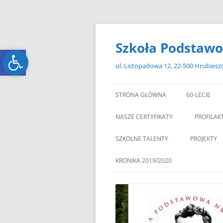
Przejdź
do
treści
Szkoła Podstawo
Open toolbar
Open toolbar
ul. Listopadowa 12, 22-500 Hrubies
STRONA GŁÓWNA
60-LECIE
NASZE CERTYFIKATY
PROFILAK
SZKOLNE TALENTY
PROJEKTY
ERASMUS+
KRONIKA 2019/2020
ZAGRANIC
„MIKOŁAJKOWY ZAWRÓT
PAMI
GŁOWY”
„W GRUDNIOWY DZIEŃ”