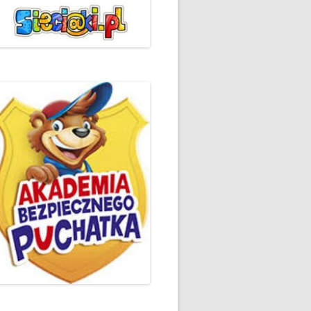
ŻYCZLIWOŚCI I POZDROWIEŃ
PODSUMOWANIE DZIAŁAŃ
„KLUBU ORTOGRAFFITI” -2019
 – LIST
EUROPEJSKI TYDZIEŃ
ŚWIADOMOŚCI DYSLEKSJI
'2019
BP
DZIEŃ BEZPIECZNEGO
INTERNETU ’2020
SZKOLNY DZIEŃ PROFILAKTYKI
W SP NR 1 W HRUBIESZOWIE –
2019
ZAKOŃCZENIE VIII EDYCJI
DANIE
WARSZTATÓW „MĄDRZY
ESIĄC
RODZICE”
EMAT: