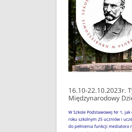
“WAKACJE Z GIGANTAMI”,
CZYLI DARMOWE LEKCJE
PROGRAMOWANIA
„BEZPIECZNI NAD WODĄ”
„CZYTANIE JEST PRZYGODĄ”
„MÓJ SPORTOWY WYCZYN” –
GŁOSUJEMY!
„MY, PIERWSZA BRYGADA…”
16.10-22.10.2023r. T
100 ROCZNICA URODZIN JANA
PAWŁA II
Międzynarodowy Dzi
31 MAJA 2024R. – ŚWIATOWY
W Szkole Podstawowej Nr 1, jak
DZIEŃ BEZ PAPIEROSA
roku szkolnym 25 uczniów i ucze
do pełnienia funkcji mediatora r
31.05.2020R. „ŚWIATOWY