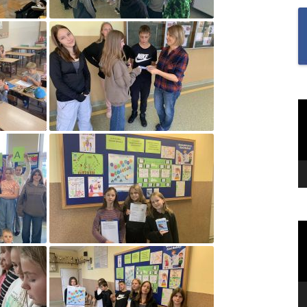
SAMODZIELNOŚĆ U U
I UCZENNIC ORAZ BU
MOTYWACJĘ DO NAUKI
„SZKOŁA MYŚLENIA
POZYTYWNEGO 2.0″ZA
NA MIESIĄC CZERWIEC
O
v
2022R.TEMAT: REFLEK
I WDZIĘCZNOŚĆ?
„TO JEST KTOŚ” SPOTK
GWIAZDĄ TOMASZEM
KIEŁBOWICZEM
„TU SIĘ DBA O DOBRO
O
v
„UWAŻNOŚĆ W NASZY
ŻYCIU”-PIERWSZE ZAD
RAMACH PROGRAMU 
MYŚLENIA