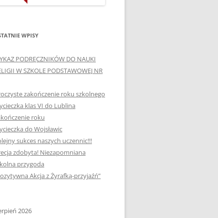
ORTOGRAFICZNE „DWA
Ą”
OGNIE” W „KLUBIE
WCE
ORTOGRAFFITI”
TATNIE WPISY
„TYDZIEŃ MEDIACJI” I
YKAZ PODRĘCZNIKÓW DO NAUKI
OTKANIA
„MIĘDZYNARODOWY DZIEŃ
ELIGII W SZKOLE PODSTAWOWEJ NR
MEDIACJI”
oczyste zakończenie roku szkolnego
AJĘCIA W
NAGRODA W KONKURSIE NA
cieczka klas VI do Lublina
„SZKOLNE KLUBY LIDERÓW
kończenie roku
MYŚLENIA POZYTYWNEGO”
! „
cieczka do Wojsławic
DLA JEDYNKI
lejny sukces naszych uczennic!!!
SPOTKANIA Z PODRÓŻNIKIEM
ecja zdobyta! Niezapomniana
-2019
kolna przygoda
:-)
ozytywna Akcja z Żyrafką-przyjaźń”
NAGRODA W
E LATO
OGÓLNOPOLSKIM
KONKURSIE „MIĘDZY
erpień 2026
P DO
MARZENIEM A PLANEM”