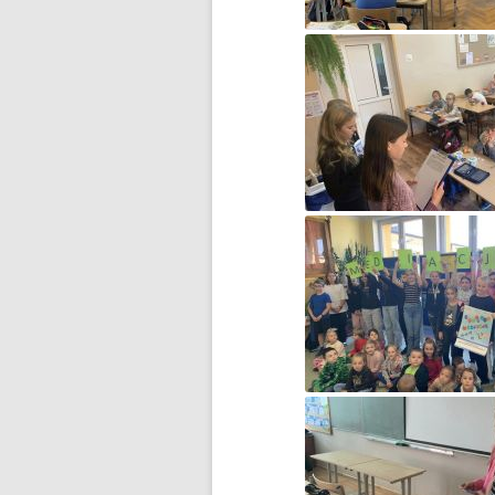
F1N PUCHAR POLSKI
ROZPOCZĘTY
FERIE NA SPORTOWO!
FERIE ZIMOWE CZAS ZACZĄĆ!
FOTOSTORY Z PRUSEM –
KONKURS
GAZETKA „JEDYNECZKA”
GAZETKA SZKOLNA
„JEDYNECZKA-LATO”
HARMONOGRAM REKRUTACJI
DO SZKÓŁ
PONADPODSTAWOWYCH
II ETAP WOJEWÓDZKIEGO
KONKURSU CZYTELNICZEGO