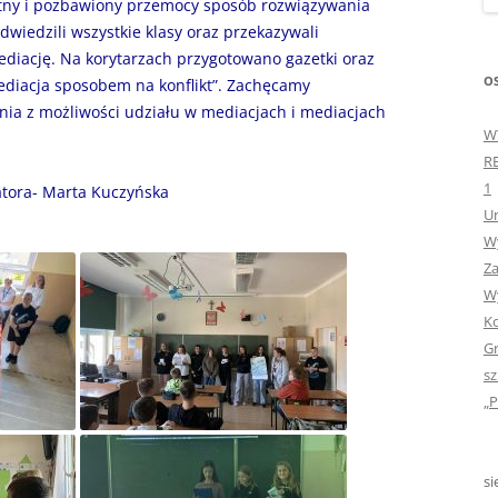
stny i pozbawiony przemocy sposób rozwiązywania
„GDYBYM BYŁA KSIĄŻK
dwiedzili wszystkie klasy oraz przekazywali
ediację. Na korytarzach przygotowano gazetki oraz
„HISTORIA W POCZTÓ
OS
diacja sposobem na konflikt”. Zachęcamy
ZAMKNIĘTA”
nia z możliwości udziału w mediacjach i mediacjach
W
„HOLA ESPAÑA!” – SP
R
INFORMACYJE
1
tora- Marta Kuczyńska
Ur
„JA I MOJA KLASA” – Z
Wy
KLASACH PIERWSZYCH
Za
„JAK POWSTAJE PLOTKA
Wy
Ko
„JEDYNECZKA”
Gr
sz
„JEDYNECZKA” NA LATO 
„P
„JEDYNECZKA” WYDANI
2021
si
„KODOWANIE – WSTĘ