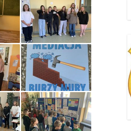
„POZYTYWNA AKCJA Z
ŻYRAFKĄ-PRZYJAŹŃ”
„PROGRAM DLA SZKÓŁ”
DO RODZICÓW
„PRZEPROWADZKA” M
„ROSYJSKIE ŁAMAŃCE
JĘZYKOWE”
„SPOTKANIE Z
SIENKIEWICZEM”
„SZKOŁA MYŚLENIA
POZYTYWNEGO 2.0″ZA
CERTYFIKACYJNE NA MI
PAŹDZIERNIK 2022R.T
JAK ROZWIJAĆ