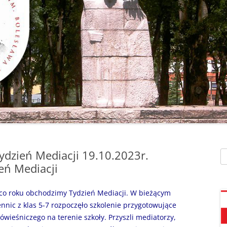
SZAFEK SZKOLNY
ZARZĄDZENIA
” UMIEM PŁYWAĆ”
SU
ZDALNE NAUCZANIE
„BEZPIECZNA DROGA 
STOŁÓWKA SZKO
SZKOŁY Z MRÓWKĄ” O
SEKRETARIAT – KONTAKT
AKADEMIA BEZPIECZN
ŚWIETLICA
PUCHATKA”
DZWONKI
EGZAMIN ÓSMOKL
„BEZPIECZNI W SIECI”
KALENDARZ ROKU
SZKOLNEGO 2025/2026
ORLIK 2019
„CO SĄDZĄ DZIECI O N
SZKOLE…” ZAPRASZAM
RODO
KLAUZULA INFORMACYJNA –
DORADZTWO ZA
DZIEŃ OTWARTY!
FACEBOOK
ydzień Mediacji 19.10.2023r.
Sz
INFORMATYKA, ZAJ
„CZYTAM NA 7”
eń Mediacji
POLITYKA PRYWATNOŚCI
KOMPUTEROWE
„DZIECI -DZIECIOM”
 co roku obchodzimy Tydzień Mediacji. W bieżącym
nnic z klas 5-7 rozpoczęło szkolenie przygotowujące
„ESCAPEROOM W ŚWIE
ówieśniczego na terenie szkoły. Przyszli mediatorzy,
HARRYEGO POTTERA”