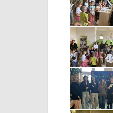
BŁĘKITNA KOLĘDA…
CZWARTOKLASIŚCI NA
BASENIE
DOMOWY TEATRZYK
DOMOWY TEATRZYK – CZĘŚĆ 2
DROGA DO WOLNOŚCI…
DZIĘKUJEMY ZA WASZE
WIELKIE SERCA!
DZIEŃ DZIECKA
DZIEŃ KOBIET
DZIEŃ KOTA
DZIEŃ MISIA