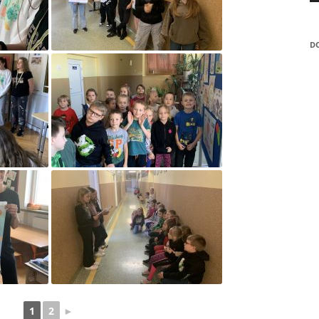
POZYTYWNEGO’2021
„WIGILIJNĄ, CICHĄ NO
D
„ZAELEKTRYZOWANI”
„ZAWODOWY STRZAŁ W
WYBIERZ SWOJĄ PRZYS
„ZAWODOWY STRZAŁ W
„AKTYWNI BŁĘKITNI – 
PRZYJAZNA WODZIE”!
„EDUKACJA Z WOJSKIE
CZYLI WSPÓLNE DZIAŁ
MEN I MON NA RZECZ
BEZPIECZEŃSTWA
„EUROPEJSKI TYDZIEŃ
1
2
►
DYSLEKSJI”