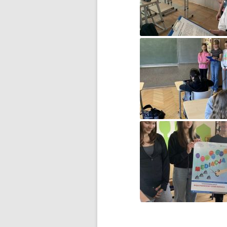
„CZY ZNASZ…?”
INFORMACJA DLA RODZICÓW
UCZNIÓW KLAS 8
INFORMACJA NA TEMAT
WYNIKÓW EGZAMINU KLAS 8
INFORMACJA O REALIZACJI
PROJEKTU W RAMACH
PROGRAMU „GROBY I
CMENTARZE WOJENNE W
KRAJU”
INFORMACJE DLA RODZICÓW
INFORMACJE URZĘDU MIASTA
INFORMACJE W SPRAWIE
PRÓBNEGO EGZAMINU KLAS 8