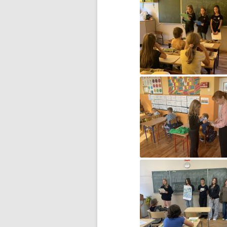
DZIEŃ MISIA PLUSZOWEGO
DZIEŃ OTWARTY
DZIEŃ PATRONA JUŻ ZA
NAMI…
DZIEŃ PATRONA SZKOŁY
DZIEŃ PATRONA SZKOŁY –
ZAPROSZENIE
DZIEŃ PLUSZOWEGO MISIA W
GRUPIE ZEROWEJ
EGZAMIN ÓSMOKLASISTY –
WAŻNE INFORMACJE
ESCAPE ROOM W BIBLIOTECE