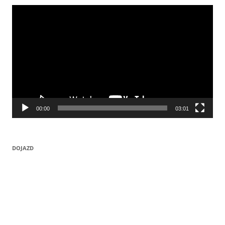
Odtwarzacz
video
00:00
03:01
DOJAZD