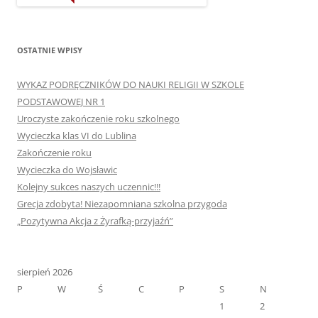
OSTATNIE WPISY
WYKAZ PODRĘCZNIKÓW DO NAUKI RELIGII W SZKOLE
PODSTAWOWEJ NR 1
Uroczyste zakończenie roku szkolnego
Wycieczka klas VI do Lublina
Zakończenie roku
Wycieczka do Wojsławic
Kolejny sukces naszych uczennic!!!
Grecja zdobyta! Niezapomniana szkolna przygoda
„Pozytywna Akcja z Żyrafką-przyjaźń”
sierpień 2026
P
W
Ś
C
P
S
N
1
2