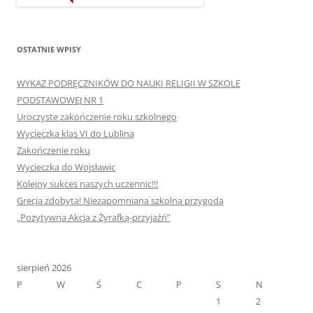
OSTATNIE WPISY
WYKAZ PODRĘCZNIKÓW DO NAUKI RELIGII W SZKOLE
PODSTAWOWEJ NR 1
Uroczyste zakończenie roku szkolnego
Wycieczka klas VI do Lublina
Zakończenie roku
Wycieczka do Wojsławic
Kolejny sukces naszych uczennic!!!
Grecja zdobyta! Niezapomniana szkolna przygoda
„Pozytywna Akcja z Żyrafką-przyjaźń”
sierpień 2026
P
W
Ś
C
P
S
N
1
2