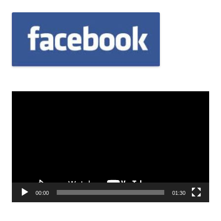
Odtwarzacz
video
00:00
01:30