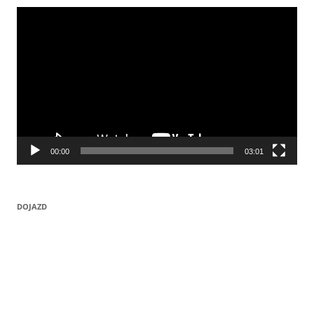
Odtwarzacz
video
00:00
03:01
DOJAZD