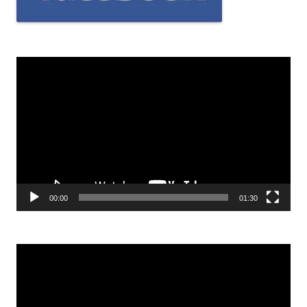
Odtwarzacz
video
00:00
01:30
Odtwarzacz
video