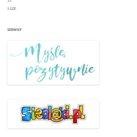
31
« cze
SERWISY