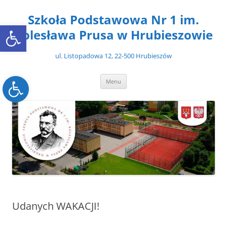
Przejdź
do
Szkoła Podstawowa Nr 1 im.
treści
Open toolbar
Bolesława Prusa w Hrubieszowie
ul. Listopadowa 12, 22-500 Hrubieszów
Open toolbar
Menu
Udanych WAKACJI!