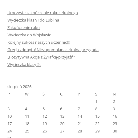
Uroczyste zakończenie roku szkolnego
Wycieczka klas VI do Lublina
Zakończenie roku
Wycieczka do Wojsławic
Kolejny sukces naszych uczennic!!!
Grecja zdobyta! Niezapomniana szkolna przygoda
„Pozytywna Akcja z Żyrafką-przyjaźń”
Wycieczka klasy 5c
sierpień 2026
P
W
Ś
C
P
S
N
1
2
3
4
5
6
7
8
9
10
11
12
13
14
15
16
17
18
19
20
21
22
23
24
25
26
27
28
29
30