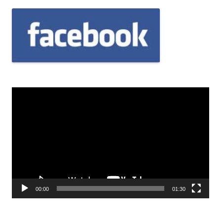
Odtwarzacz
video
00:00
01:30