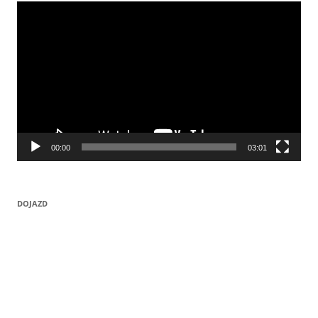
Odtwarzacz
video
00:00
03:01
DOJAZD