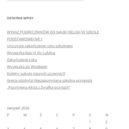
OSTATNIE WPISY
WYKAZ PODRĘCZNIKÓW DO NAUKI RELIGII W SZKOLE
PODSTAWOWEJ NR 1
Uroczyste zakończenie roku szkolnego
Wycieczka klas VI do Lublina
Zakończenie roku
Wycieczka do Wojsławic
Kolejny sukces naszych uczennic!!!
Grecja zdobyta! Niezapomniana szkolna przygoda
„Pozytywna Akcja z Żyrafką-przyjaźń”
sierpień 2026
P
W
Ś
C
P
S
N
1
2
3
4
5
6
7
8
9