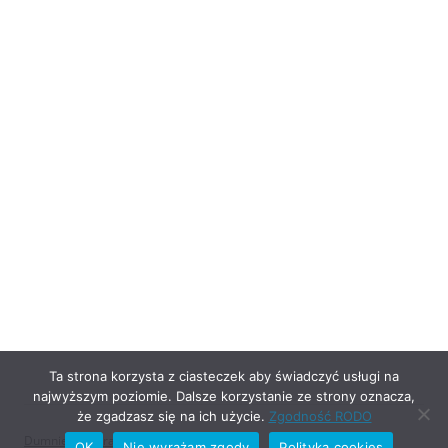
Ta strona korzysta z ciasteczek aby świadczyć usługi na
najwyższym poziomie. Dalsze korzystanie ze strony oznacza,
że zgadzasz się na ich użycie.
Zgodność RODO
Dumnie wspierane przez WordPress
OK
Nie wyrażam zgody
Polityka cookies