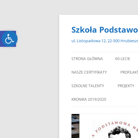
Przejdź
do
treści
Szkoła Podstawo
Open toolbar
Open toolbar
ul. Listopadowa 12, 22-500 Hrubies
STRONA GŁÓWNA
60-LECIE
NASZE CERTYFIKATY
PROFILAK
SZKOLNE TALENTY
PROJEKTY
ERASMUS+
KRONIKA 2019/2020
ZAGRANIC
„MIKOŁAJKOWY ZAWRÓT
PAMI
GŁOWY”
„W GRUDNIOWY DZIEŃ”