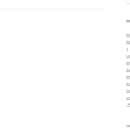
„GDYBYM BYŁA KSIĄŻK
„HISTORIA W POCZTÓ
OS
ZAMKNIĘTA”
W
„HOLA ESPAÑA!” – SP
R
INFORMACYJE
1
Ur
„JA I MOJA KLASA” – Z
Wy
KLASACH PIERWSZYCH
Za
„JAK POWSTAJE PLOTKA
Wy
Ko
„JEDYNECZKA”
Gr
sz
„JEDYNECZKA” NA LATO 
„P
„JEDYNECZKA” WYDANI
2021
si
„KODOWANIE – WSTĘ