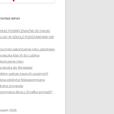
ORTOGRAFICZNE „DWA
Ą”
OGNIE” W „KLUBIE
WCE
ORTOGRAFFITI”
TATNIE WPISY
„TYDZIEŃ MEDIACJI” I
YKAZ PODRĘCZNIKÓW DO NAUKI
OTKANIA
„MIĘDZYNARODOWY DZIEŃ
ELIGII W SZKOLE PODSTAWOWEJ NR
MEDIACJI”
oczyste zakończenie roku szkolnego
AJĘCIA W
NAGRODA W KONKURSIE NA
cieczka klas VI do Lublina
„SZKOLNE KLUBY LIDERÓW
kończenie roku
MYŚLENIA POZYTYWNEGO”
! „
cieczka do Wojsławic
DLA JEDYNKI
lejny sukces naszych uczennic!!!
SPOTKANIA Z PODRÓŻNIKIEM
ecja zdobyta! Niezapomniana
-2019
kolna przygoda
:-)
ozytywna Akcja z Żyrafką-przyjaźń”
NAGRODA W
E LATO
OGÓLNOPOLSKIM
KONKURSIE „MIĘDZY
erpień 2026
P DO
MARZENIEM A PLANEM”