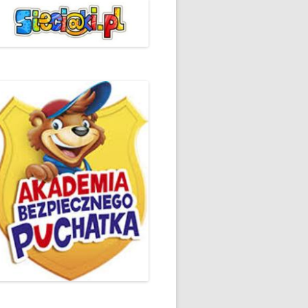
ŻYCZLIWOŚCI I POZDROWIEŃ
PODSUMOWANIE DZIAŁAŃ
„KLUBU ORTOGRAFFITI” -2019
 – LIST
EUROPEJSKI TYDZIEŃ
ŚWIADOMOŚCI DYSLEKSJI
'2019
BP
DZIEŃ BEZPIECZNEGO
INTERNETU ’2020
SZKOLNY DZIEŃ PROFILAKTYKI
W SP NR 1 W HRUBIESZOWIE –
2019
ZAKOŃCZENIE VIII EDYCJI
DANIE
WARSZTATÓW „MĄDRZY
ESIĄC
RODZICE”
EMAT: