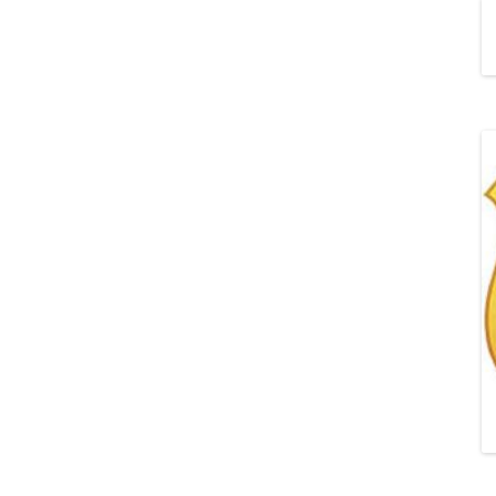
„POZYTYWNA AKCJA Z
ŻYRAFKĄ-PRZYJAŹŃ”
„PROGRAM DLA SZKÓŁ”
DO RODZICÓW
„PRZEPROWADZKA” M
„ROSYJSKIE ŁAMAŃCE
JĘZYKOWE”
„SPOTKANIE Z
SIENKIEWICZEM”
„SZKOŁA MYŚLENIA
POZYTYWNEGO 2.0″ZA
CERTYFIKACYJNE NA MI
PAŹDZIERNIK 2022R.T
JAK ROZWIJAĆ