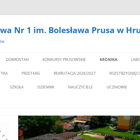
wa Nr 1 im. Bolesława Prusa w Hr
zów
DOBROSTAN
KONKURSY PRUSOWSKIE
KRONIKA
LABO
#14301 (BEZ TYTUŁU)
LA
TYKA
PRZETARG
REKRUTACJA 2026/2027
ROZSTRZYGNIĘC
,,DEBATA” REKOMEN
SZKOŁA
DZIENNIK
NAUCZYCIELE
UCZNIOWIE
PROGRAM PROFILAKTY
DEKLARACJA DOSTĘPNOŚCI
PSYCHOLOG
„JEDYNECZKA”
,,JEDYNKA” BĘDZIE MIA
ZNA MOBILNOŚĆ
DOKUMENTY
PEDAGOG
BIBLIOTEKA
PEDAGO
NOWĄ SALĘ GIMNAST
ĘTAMY!
PZO
MSU
,,SPRZĄTAMY DLA POL
STATUT
REGULAMIN KORZY
” CZY ZNASZ…..?”