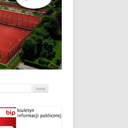
CH
DZIEŃ OTWARTY PORADNI
PSYCHOLOGICZNO-
PEDAGOGICZNEJ W
DO
HRUBIESZOWIE
LNA
RAZ „
EGO
SPOSÓB NA ORTOGRAFIĘ W
„KLUBIE ORTOGRAFFITI”
ASISTY
SZKOŁA MYŚLENIA
MŁODZI MODELARZE Z UKS
POZYTYWNEGO’2019
ASZEJ
„JEDYNKA” NA ZAWODACH
Y NA
WODOWE
TARGI EDUKACJI I PRACY
VII EDYCJA WARSZTATÓW
W GRODKOWIE
„MĄDRZY RODZICE” – 2019
ukaj:
.
UKS „JEDYNKA” NA 84
ZAKOŃCZENIE PROGRAMU
MISTRZOSTWA POLSKI
„PRZYJACIELE ZIPPIEGO”
JUNIORÓW W KROŚNIE – 2019
ŚWIATOWY DZIEŃ KSIĄŻKI W
TRZY MEDALE Z PUCHARU
CIE
„KLUBIE ORTOGRAFFITI” -2019
POLSKI W GLIWICACH – 2019