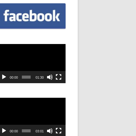
CZNIÓW
DOWAĆ
.
DANIE
dtwarzacz
ideo
SYJNOŚĆ
ANIE Z
00:00
01:30
STAN”
dtwarzacz
ideo
M
ANIE W
SZKOŁA
00:00
03:01