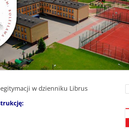
SZAFEK SZKOLNY
ZARZĄDZENIA
” UMIEM PŁYWAĆ”
SU
ZDALNE NAUCZANIE
„BEZPIECZNA DROGA 
STOŁÓWKA SZKO
SZKOŁY Z MRÓWKĄ” O
SEKRETARIAT – KONTAKT
AKADEMIA BEZPIECZN
ŚWIETLICA
PUCHATKA”
DZWONKI
EGZAMIN ÓSMOKL
„BEZPIECZNI W SIECI”
KALENDARZ ROKU
SZKOLNEGO 2025/2026
ORLIK 2019
„CO SĄDZĄ DZIECI O N
SZKOLE…” ZAPRASZAM
RODO
KLAUZULA INFORMACYJNA –
DORADZTWO ZA
DZIEŃ OTWARTY!
FACEBOOK
egitymacji w dzienniku Librus
Sz
INFORMATYKA, ZAJ
„CZYTAM NA 7”
POLITYKA PRYWATNOŚCI
KOMPUTEROWE
trukcję:
„DZIECI -DZIECIOM”
„ESCAPEROOM W ŚWIE
HARRYEGO POTTERA”