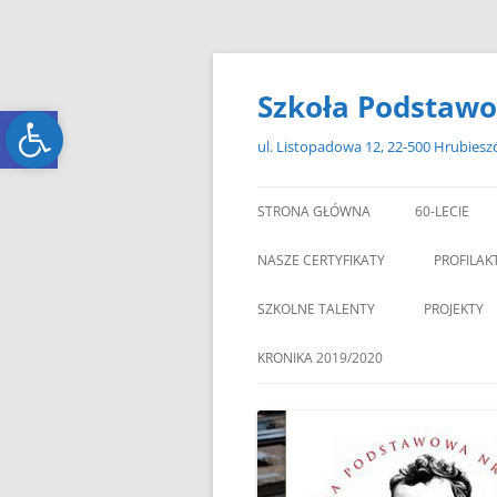
Przejdź
do
treści
Szkoła Podstawo
Open toolbar
Open toolbar
ul. Listopadowa 12, 22-500 Hrubies
STRONA GŁÓWNA
60-LECIE
NASZE CERTYFIKATY
PROFILAK
SZKOLNE TALENTY
PROJEKTY
ERASMUS+
KRONIKA 2019/2020
ZAGRANIC
„MIKOŁAJKOWY ZAWRÓT
PAMI
GŁOWY”
„W GRUDNIOWY DZIEŃ”