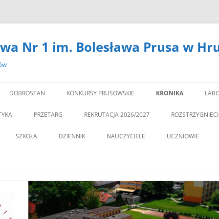
wa Nr 1 im. Bolesława Prusa w Hr
zów
DOBROSTAN
KONKURSY PRUSOWSKIE
KRONIKA
LABO
#14301 (BEZ TYTUŁU)
LA
TYKA
PRZETARG
REKRUTACJA 2026/2027
ROZSTRZYGNIĘC
,,DEBATA” REKOMEN
SZKOŁA
DZIENNIK
NAUCZYCIELE
UCZNIOWIE
PROGRAM PROFILAKTY
DEKLARACJA DOSTĘPNOŚCI
PSYCHOLOG
„JEDYNECZKA”
,,JEDYNKA” BĘDZIE MIA
ZNA MOBILNOŚĆ
DOKUMENTY
PEDAGOG
BIBLIOTEKA
PEDAGO
NOWĄ SALĘ GIMNAST
ĘTAMY!
PZO
MSU
,,SPRZĄTAMY DLA POL
STATUT
REGULAMIN KORZY
” CZY ZNASZ…..?”