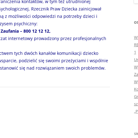
graniczenia kontaktów, w tym też utrudnionej
„GDYBYM BYŁA KSIĄŻK
ychologicznej, Rzecznik Praw Dziecka zainicjował
ą z możliwości odpowiedzi na potrzeby dzieci i
„HISTORIA W POCZTÓ
OS
yzysem psychiczny:
ZAMKNIĘTA”
Zaufania – 800 12 12 12,
W
zat internetowy prowadzony przez profesjonalnych
„HOLA ESPAÑA!” – SP
R
INFORMACYJE
1
ictwem tych dwóch kanałów komunikacji dziecko
Ur
„JA I MOJA KLASA” – Z
parcie, podzielić się swoimi przeżyciami i wspólnie
Wy
KLASACH PIERWSZYCH
astanowić się nad rozwiązaniem swoich problemów.
Za
„JAK POWSTAJE PLOTKA
Wy
Ko
„JEDYNECZKA”
Gr
sz
„JEDYNECZKA” NA LATO 
„P
„JEDYNECZKA” WYDANI
2021
si
„KODOWANIE – WSTĘ