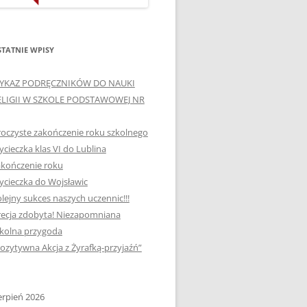
ORTOGRAFICZNE „DWA
Ą”
OGNIE” W „KLUBIE
WCE
ORTOGRAFFITI”
TATNIE WPISY
„TYDZIEŃ MEDIACJI” I
YKAZ PODRĘCZNIKÓW DO NAUKI
OTKANIA
„MIĘDZYNARODOWY DZIEŃ
ELIGII W SZKOLE PODSTAWOWEJ NR
MEDIACJI”
oczyste zakończenie roku szkolnego
AJĘCIA W
NAGRODA W KONKURSIE NA
cieczka klas VI do Lublina
„SZKOLNE KLUBY LIDERÓW
kończenie roku
MYŚLENIA POZYTYWNEGO”
! „
cieczka do Wojsławic
DLA JEDYNKI
lejny sukces naszych uczennic!!!
SPOTKANIA Z PODRÓŻNIKIEM
ecja zdobyta! Niezapomniana
-2019
kolna przygoda
:-)
ozytywna Akcja z Żyrafką-przyjaźń”
NAGRODA W
E LATO
OGÓLNOPOLSKIM
KONKURSIE „MIĘDZY
erpień 2026
P DO
MARZENIEM A PLANEM”