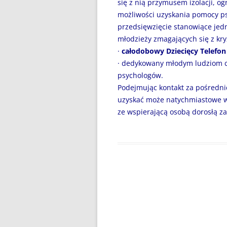
się z nią przymusem izolacji, o
DZIEŃ BEZ PAPIEROSA”
możliwości uzyskania pomocy ps
80. ROCZNICA ZBRODNI
przedsięwzięcie stanowiące jedn
KATYŃSKIEJ
młodzieży zmagających się z kr
·
całodobowy Dziecięcy Telefon 
AKADEMIA BEZPIECZNEGO
· dedykowany młodym ludziom c
PUCHATKA
psychologów.
Podejmując kontakt za pośredn
AKCJA EDUKACYJNA „DZIECI
uzyskać może natychmiastowe ws
UCZĄ RODZICÓW”
ze wspierającą osobą dorosłą z
ANDRZEJKI
ANTYMINA – PROFILAKTYKA Z
PASJĄ
APLIKACJA PROTEGO SAFE –
WIADOMOŚĆ DLA RODZICÓW
BEZPIECZNY POWRÓT DO
SZKOŁY