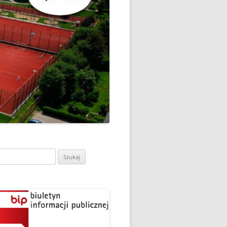
CH
DZIEŃ OTWARTY PORADNI
PSYCHOLOGICZNO-
PEDAGOGICZNEJ W
DO
HRUBIESZOWIE
LNA
RAZ „
EGO
SPOSÓB NA ORTOGRAFIĘ W
„KLUBIE ORTOGRAFFITI”
ASISTY
SZKOŁA MYŚLENIA
MŁODZI MODELARZE Z UKS
POZYTYWNEGO’2019
ASZEJ
„JEDYNKA” NA ZAWODACH
Y NA
WODOWE
TARGI EDUKACJI I PRACY
VII EDYCJA WARSZTATÓW
W GRODKOWIE
„MĄDRZY RODZICE” – 2019
ukaj:
.
UKS „JEDYNKA” NA 84
ZAKOŃCZENIE PROGRAMU
MISTRZOSTWA POLSKI
„PRZYJACIELE ZIPPIEGO”
JUNIORÓW W KROŚNIE – 2019
ŚWIATOWY DZIEŃ KSIĄŻKI W
TRZY MEDALE Z PUCHARU
CIE
„KLUBIE ORTOGRAFFITI” -2019
POLSKI W GLIWICACH – 2019