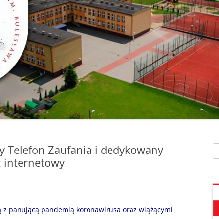
SZAFEK SZKOLNY
ZARZĄDZENIA
” UMIEM PŁYWAĆ”
SU
ZDALNE NAUCZANIE
„BEZPIECZNA DROGA 
STOŁÓWKA SZKO
SZKOŁY Z MRÓWKĄ” O
SEKRETARIAT – KONTAKT
AKADEMIA BEZPIECZN
ŚWIETLICA
PUCHATKA”
DZWONKI
EGZAMIN ÓSMOKL
„BEZPIECZNI W SIECI”
KALENDARZ ROKU
SZKOLNEGO 2025/2026
ORLIK 2019
„CO SĄDZĄ DZIECI O N
SZKOLE…” ZAPRASZAM
RODO
KLAUZULA INFORMACYJNA –
DORADZTWO ZA
DZIEŃ OTWARTY!
FACEBOOK
y Telefon Zaufania i dedykowany
Sz
INFORMATYKA, ZAJ
„CZYTAM NA 7”
 internetowy
POLITYKA PRYWATNOŚCI
KOMPUTEROWE
„DZIECI -DZIECIOM”
„ESCAPEROOM W ŚWIE
ą z panującą pandemią koronawirusa oraz wiążącymi
HARRYEGO POTTERA”