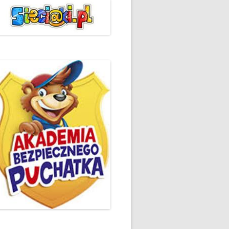
ŻYCZLIWOŚCI I POZDROWIEŃ
PODSUMOWANIE DZIAŁAŃ
„KLUBU ORTOGRAFFITI” -2019
 – LIST
EUROPEJSKI TYDZIEŃ
ŚWIADOMOŚCI DYSLEKSJI
'2019
BP
DZIEŃ BEZPIECZNEGO
INTERNETU ’2020
SZKOLNY DZIEŃ PROFILAKTYKI
W SP NR 1 W HRUBIESZOWIE –
2019
ZAKOŃCZENIE VIII EDYCJI
DANIE
WARSZTATÓW „MĄDRZY
ESIĄC
RODZICE”
EMAT: