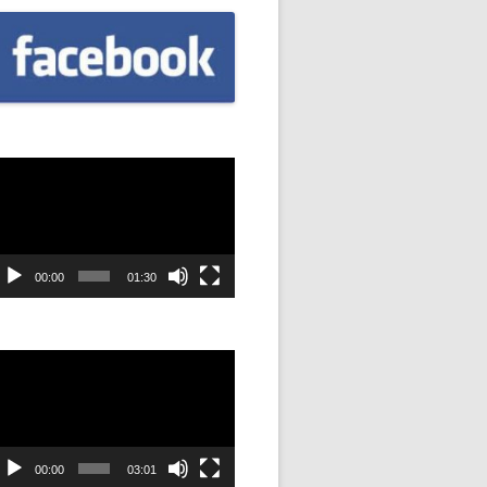
CZNIÓW
DOWAĆ
.
DANIE
dtwarzacz
ideo
SYJNOŚĆ
ANIE Z
00:00
01:30
STAN”
dtwarzacz
ideo
M
ANIE W
SZKOŁA
00:00
03:01