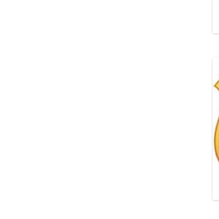
„POZYTYWNA AKCJA Z
ŻYRAFKĄ-PRZYJAŹŃ”
„PROGRAM DLA SZKÓŁ”
DO RODZICÓW
„PRZEPROWADZKA” M
„ROSYJSKIE ŁAMAŃCE
JĘZYKOWE”
„SPOTKANIE Z
SIENKIEWICZEM”
„SZKOŁA MYŚLENIA
POZYTYWNEGO 2.0″ZA
CERTYFIKACYJNE NA MI
PAŹDZIERNIK 2022R.T
JAK ROZWIJAĆ