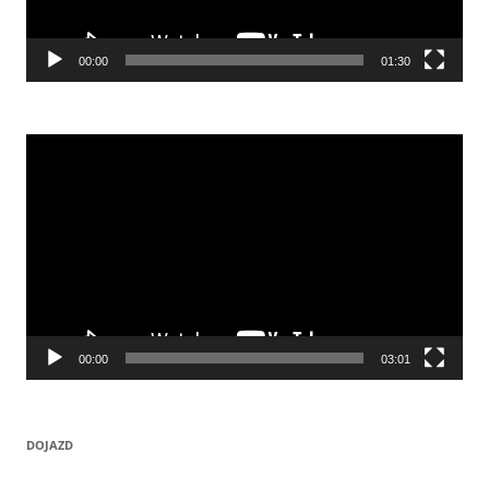
00:00
01:30
Odtwarzacz
video
00:00
03:01
DOJAZD