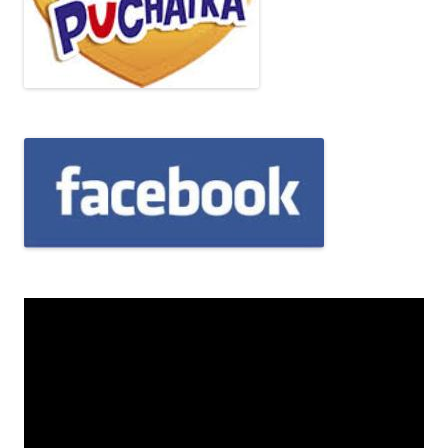
Odtwarzacz
video