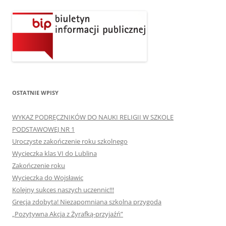
OSTATNIE WPISY
WYKAZ PODRĘCZNIKÓW DO NAUKI RELIGII W SZKOLE
PODSTAWOWEJ NR 1
Uroczyste zakończenie roku szkolnego
Wycieczka klas VI do Lublina
Zakończenie roku
Wycieczka do Wojsławic
Kolejny sukces naszych uczennic!!!
Grecja zdobyta! Niezapomniana szkolna przygoda
„Pozytywna Akcja z Żyrafką-przyjaźń”