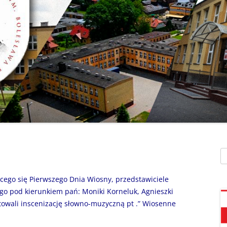
SZAFEK SZKOLNY
ZARZĄDZENIA
” UMIEM PŁYWAĆ”
SU
ZDALNE NAUCZANIE
„BEZPIECZNA DROGA 
STOŁÓWKA SZKO
SZKOŁY Z MRÓWKĄ” O
SEKRETARIAT – KONTAKT
AKADEMIA BEZPIECZN
ŚWIETLICA
PUCHATKA”
DZWONKI
EGZAMIN ÓSMOKL
„BEZPIECZNI W SIECI”
KALENDARZ ROKU
SZKOLNEGO 2025/2026
ORLIK 2019
„CO SĄDZĄ DZIECI O N
SZKOLE…” ZAPRASZAM
RODO
KLAUZULA INFORMACYJNA –
DORADZTWO ZA
DZIEŃ OTWARTY!
FACEBOOK
Sz
INFORMATYKA, ZAJ
„CZYTAM NA 7”
POLITYKA PRYWATNOŚCI
KOMPUTEROWE
jącego się Pierwszego Dnia Wiosny, przedstawiciele
„DZIECI -DZIECIOM”
o pod kierunkiem pań: Moniki Korneluk, Agnieszki
towali inscenizację słowno-muzyczną pt .” Wiosenne
„ESCAPEROOM W ŚWIE
HARRYEGO POTTERA”