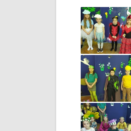
BŁĘKITNA KOLĘDA…
CZWARTOKLASIŚCI NA
BASENIE
DOMOWY TEATRZYK
DOMOWY TEATRZYK – CZĘŚĆ 2
DROGA DO WOLNOŚCI…
DZIĘKUJEMY ZA WASZE
WIELKIE SERCA!
DZIEŃ DZIECKA
DZIEŃ KOBIET
DZIEŃ KOTA
DZIEŃ MISIA