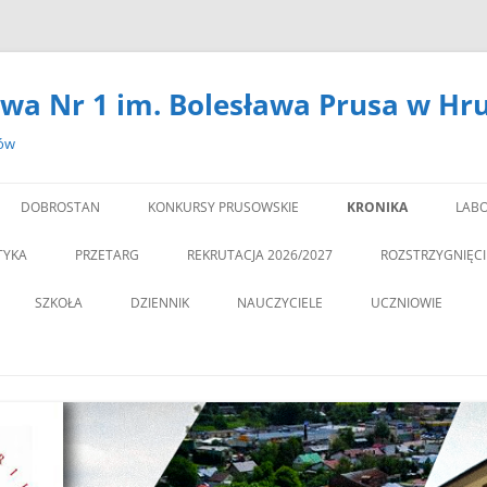
wa Nr 1 im. Bolesława Prusa w Hr
zów
DOBROSTAN
KONKURSY PRUSOWSKIE
KRONIKA
LABO
#14301 (BEZ TYTUŁU)
LA
TYKA
PRZETARG
REKRUTACJA 2026/2027
ROZSTRZYGNIĘC
,,DEBATA” REKOMEN
SZKOŁA
DZIENNIK
NAUCZYCIELE
UCZNIOWIE
PROGRAM PROFILAKTY
DEKLARACJA DOSTĘPNOŚCI
PSYCHOLOG
„JEDYNECZKA”
,,JEDYNKA” BĘDZIE MIA
ZNA MOBILNOŚĆ
DOKUMENTY
PEDAGOG
BIBLIOTEKA
PEDAGO
NOWĄ SALĘ GIMNAST
ĘTAMY!
PZO
MSU
,,SPRZĄTAMY DLA POL
STATUT
REGULAMIN KORZY
” CZY ZNASZ…..?”