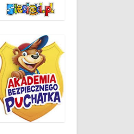
ŻYCZLIWOŚCI I POZDROWIEŃ
PODSUMOWANIE DZIAŁAŃ
„KLUBU ORTOGRAFFITI” -2019
 – LIST
EUROPEJSKI TYDZIEŃ
ŚWIADOMOŚCI DYSLEKSJI
'2019
BP
DZIEŃ BEZPIECZNEGO
INTERNETU ’2020
SZKOLNY DZIEŃ PROFILAKTYKI
W SP NR 1 W HRUBIESZOWIE –
2019
ZAKOŃCZENIE VIII EDYCJI
DANIE
WARSZTATÓW „MĄDRZY
ESIĄC
RODZICE”
EMAT: