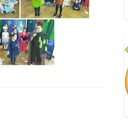
„POZYTYWNA AKCJA Z
ŻYRAFKĄ-PRZYJAŹŃ”
„PROGRAM DLA SZKÓŁ”
DO RODZICÓW
„PRZEPROWADZKA” M
„ROSYJSKIE ŁAMAŃCE
JĘZYKOWE”
„SPOTKANIE Z
SIENKIEWICZEM”
„SZKOŁA MYŚLENIA
POZYTYWNEGO 2.0″ZA
CERTYFIKACYJNE NA MI
PAŹDZIERNIK 2022R.T
JAK ROZWIJAĆ