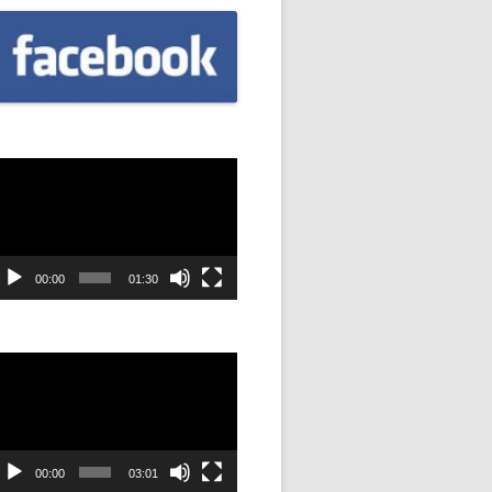
CZNIÓW
DOWAĆ
.
DANIE
dtwarzacz
ideo
SYJNOŚĆ
ANIE Z
00:00
01:30
dtwarzacz
STAN”
ideo
M
ANIE W
SZKOŁA
00:00
03:01