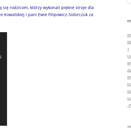
„GDYBYM BYŁA KSIĄŻK
się rodzicom, którzy wykonali piękne stroje dla
e Kowalskiej i pani Ewie Filipowicz-Sidorczuk za
„HISTORIA W POCZTÓ
OS
ZAMKNIĘTA”
W
„HOLA ESPAÑA!” – SP
R
INFORMACYJE
1
Ur
„JA I MOJA KLASA” – Z
x2
Wy
KLASACH PIERWSZYCH
Za
„JAK POWSTAJE PLOTKA
Wy
Ko
„JEDYNECZKA”
Gr
sz
„JEDYNECZKA” NA LATO 
„P
„JEDYNECZKA” WYDANI
2021
si
„KODOWANIE – WSTĘ