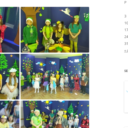
P
PROGRAMOWANIA”
3
„MLEKO I OWOCE W S
1
1
„NA STRAŻY CZYSTEJ ZI
2
„NIE RANIĘ SŁOWEM”
3
« 
„OD GRABSKIEGO DO
BALCEROWICZA –
REFORMATORZY I ARCH
S
ŁADU GOSPODARCZEG
„OPOWIEŚĆ O CZUJĄT
„PIDŻAMA PARTY”
„PODRÓŻ W ŚWIAT
WARTOŚCI”
„POLSKA MOJA OJCZY