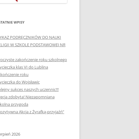
ORTOGRAFICZNE „DWA
Ą”
OGNIE” W „KLUBIE
WCE
ORTOGRAFFITI”
TATNIE WPISY
„TYDZIEŃ MEDIACJI” I
YKAZ PODRĘCZNIKÓW DO NAUKI
OTKANIA
„MIĘDZYNARODOWY DZIEŃ
ELIGII W SZKOLE PODSTAWOWEJ NR
MEDIACJI”
oczyste zakończenie roku szkolnego
AJĘCIA W
NAGRODA W KONKURSIE NA
cieczka klas VI do Lublina
„SZKOLNE KLUBY LIDERÓW
kończenie roku
MYŚLENIA POZYTYWNEGO”
! „
cieczka do Wojsławic
DLA JEDYNKI
lejny sukces naszych uczennic!!!
SPOTKANIA Z PODRÓŻNIKIEM
ecja zdobyta! Niezapomniana
-2019
kolna przygoda
:-)
ozytywna Akcja z Żyrafką-przyjaźń”
NAGRODA W
E LATO
OGÓLNOPOLSKIM
KONKURSIE „MIĘDZY
erpień 2026
P DO
MARZENIEM A PLANEM”