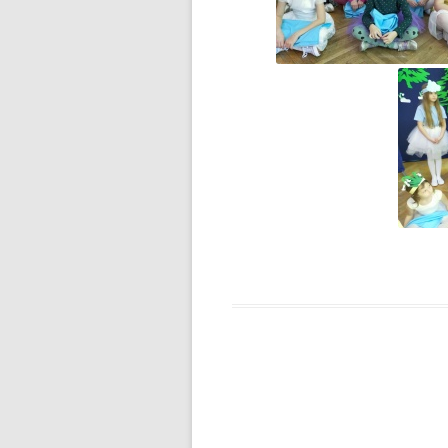
DZIEŃ MISIA PLUSZOWEGO
DZIEŃ OTWARTY
DZIEŃ PATRONA JUŻ ZA
NAMI…
DZIEŃ PATRONA SZKOŁY
DZIEŃ PATRONA SZKOŁY –
ZAPROSZENIE
DZIEŃ PLUSZOWEGO MISIA W
GRUPIE ZEROWEJ
EGZAMIN ÓSMOKLASISTY –
WAŻNE INFORMACJE
ESCAPE ROOM W BIBLIOTECE