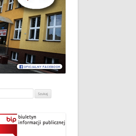
CH
DZIEŃ OTWARTY PORADNI
PSYCHOLOGICZNO-
PEDAGOGICZNEJ W
DO
HRUBIESZOWIE
LNA
RAZ „
EGO
SPOSÓB NA ORTOGRAFIĘ W
„KLUBIE ORTOGRAFFITI”
ASISTY
SZKOŁA MYŚLENIA
MŁODZI MODELARZE Z UKS
POZYTYWNEGO’2019
ASZEJ
„JEDYNKA” NA ZAWODACH
Y NA
WODOWE
TARGI EDUKACJI I PRACY
VII EDYCJA WARSZTATÓW
W GRODKOWIE
„MĄDRZY RODZICE” – 2019
ukaj:
.
UKS „JEDYNKA” NA 84
ZAKOŃCZENIE PROGRAMU
MISTRZOSTWA POLSKI
„PRZYJACIELE ZIPPIEGO”
JUNIORÓW W KROŚNIE – 2019
ŚWIATOWY DZIEŃ KSIĄŻKI W
TRZY MEDALE Z PUCHARU
CIE
„KLUBIE ORTOGRAFFITI” -2019
POLSKI W GLIWICACH – 2019