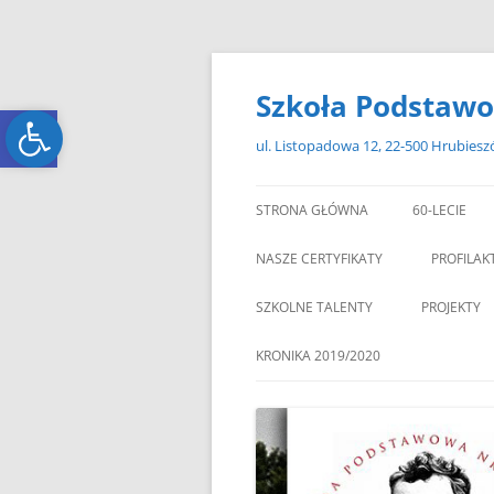
Przejdź
do
treści
Szkoła Podstawo
Open toolbar
Open toolbar
ul. Listopadowa 12, 22-500 Hrubies
STRONA GŁÓWNA
60-LECIE
NASZE CERTYFIKATY
PROFILAK
SZKOLNE TALENTY
PROJEKTY
ERASMUS+
KRONIKA 2019/2020
ZAGRANIC
„MIKOŁAJKOWY ZAWRÓT
PAMI
GŁOWY”
„W GRUDNIOWY DZIEŃ”