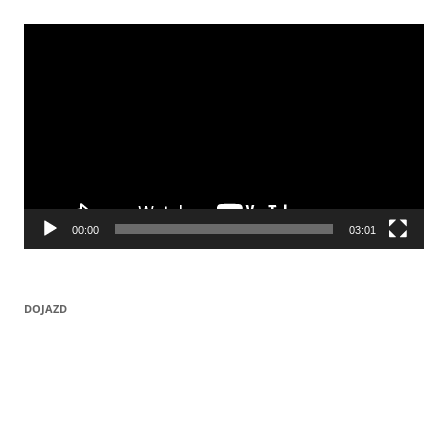
Odtwarzacz
video
00:00
03:01
DOJAZD