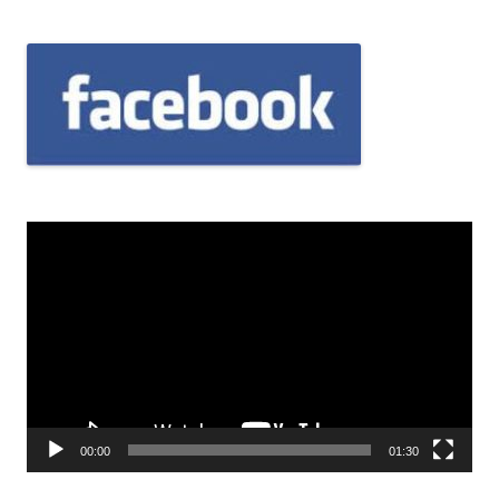
Odtwarzacz
video
00:00
01:30