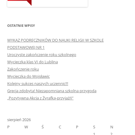
OSTATNIE WPISY
WYKAZ PODRĘCZNIKÓW DO NAUKI RELIGII W SZKOLE
PODSTAWOWEJ NR 1
Uroczyste zakończenie roku szkolnego
Wycieczka klas VI do Lublina
Zakończenie roku
Wycieczka do Wojsławic
Kolejny sukces naszych uczennic!!!
Grecja zdobyta! Niezapomniana szkolna przygoda
„Pozytywna Akcja z Żyrafką-przyjaźń”
sierpień 2026
P
W
Ś
C
P
S
N
1
2