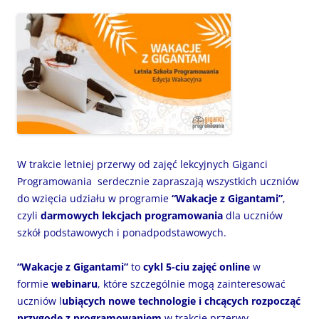
W trakcie letniej przerwy od zajęć lekcyjnych Giganci
Programowania serdecznie zapraszają wszystkich uczniów
do wzięcia udziału w programie
“Wakacje z Gigantami”
,
czyli
darmowych lekcjach programowania
dla uczniów
szkół podstawowych i ponadpodstawowych.
“Wakacje z Gigantami”
to
cykl 5-ciu zajęć online
w
formie
webinaru
, które szczególnie mogą zainteresować
uczniów l
ubiących nowe technologie i chcących rozpocząć
przygodę z programowaniem
w trakcie przerwy