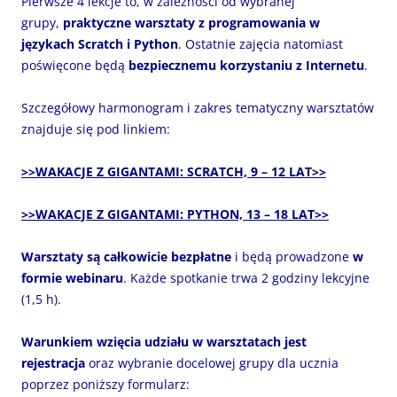
Pierwsze 4 lekcje to, w zależności od wybranej
grupy,
praktyczne warsztaty z programowania w
językach Scratch i Python
. Ostatnie zajęcia natomiast
poświęcone będą
bezpiecznemu korzystaniu z Internetu
.
Szczegółowy harmonogram i zakres tematyczny warsztatów
znajduje się pod linkiem:
>>WAKACJE Z GIGANTAMI: SCRATCH, 9 – 12 LAT>>
>>WAKACJE Z GIGANTAMI: PYTHON, 13 – 18 LAT>>
Warsztaty są całkowicie bezpłatne
i będą prowadzone
w
formie webinaru
. Każde spotkanie trwa 2 godziny lekcyjne
(1,5 h).
Warunkiem wzięcia udziału w warsztatach jest
rejestracja
oraz wybranie docelowej grupy dla ucznia
poprzez poniższy formularz: