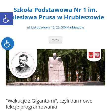
Przejdź
do
Szkoła Podstawowa Nr 1 im.
treści
Open toolbar
Bolesława Prusa w Hrubieszowie
ul. Listopadowa 12, 22-500 Hrubieszów
Open toolbar
Menu
“Wakacje z Gigantami”, czyli darmowe
lekcje programowania