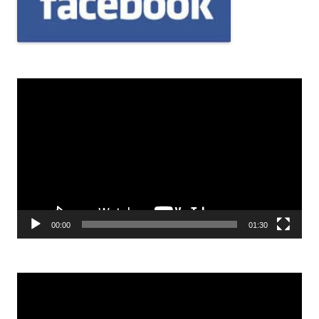
Odtwarzacz
video
00:00
01:30
Odtwarzacz
video