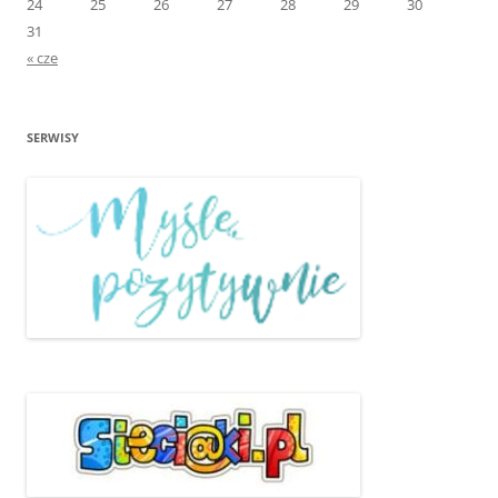
24
25
26
27
28
29
30
31
« cze
SERWISY