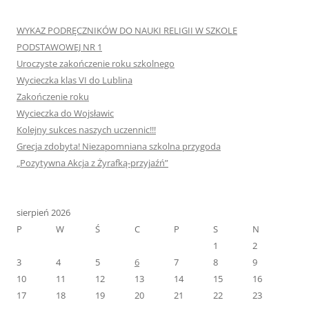
WYKAZ PODRĘCZNIKÓW DO NAUKI RELIGII W SZKOLE
PODSTAWOWEJ NR 1
Uroczyste zakończenie roku szkolnego
Wycieczka klas VI do Lublina
Zakończenie roku
Wycieczka do Wojsławic
Kolejny sukces naszych uczennic!!!
Grecja zdobyta! Niezapomniana szkolna przygoda
„Pozytywna Akcja z Żyrafką-przyjaźń”
sierpień 2026
P
W
Ś
C
P
S
N
1
2
3
4
5
6
7
8
9
10
11
12
13
14
15
16
17
18
19
20
21
22
23