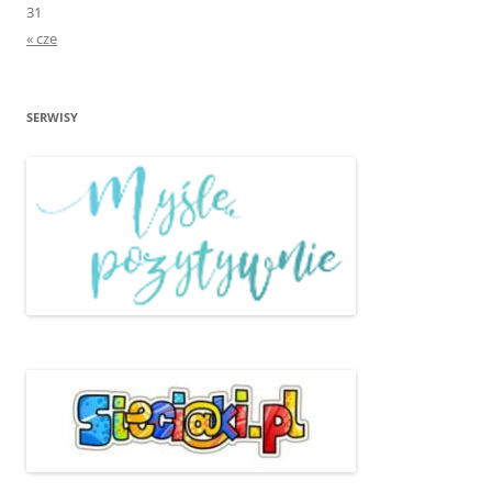
31
« cze
SERWISY