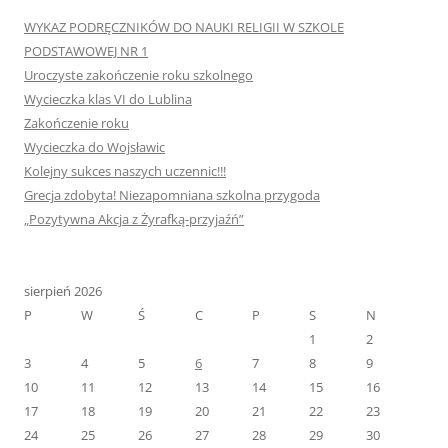
WYKAZ PODRĘCZNIKÓW DO NAUKI RELIGII W SZKOLE
PODSTAWOWEJ NR 1
Uroczyste zakończenie roku szkolnego
Wycieczka klas VI do Lublina
Zakończenie roku
Wycieczka do Wojsławic
Kolejny sukces naszych uczennic!!!
Grecja zdobyta! Niezapomniana szkolna przygoda
„Pozytywna Akcja z Żyrafką-przyjaźń”
sierpień 2026
P
W
Ś
C
P
S
N
1
2
3
4
5
6
7
8
9
10
11
12
13
14
15
16
17
18
19
20
21
22
23
24
25
26
27
28
29
30