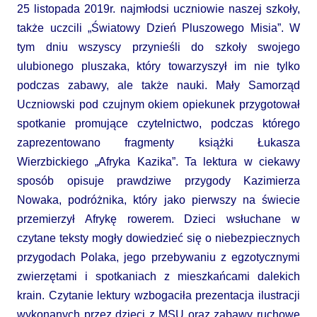
25 listopada 2019r. najmłodsi uczniowie naszej szkoły,
także uczcili „Światowy Dzień Pluszowego Misia”. W
tym dniu wszyscy przynieśli do szkoły swojego
ulubionego pluszaka, który towarzyszył im nie tylko
podczas zabawy, ale także nauki. Mały Samorząd
Uczniowski pod czujnym okiem opiekunek przygotował
spotkanie promujące czytelnictwo, podczas którego
zaprezentowano fragmenty książki Łukasza
Wierzbickiego „Afryka Kazika”. Ta lektura w ciekawy
sposób opisuje prawdziwe przygody Kazimierza
Nowaka, podróżnika, który jako pierwszy na świecie
przemierzył Afrykę rowerem. Dzieci wsłuchane w
czytane teksty mogły dowiedzieć się o niebezpiecznych
przygodach Polaka, jego przebywaniu z egzotycznymi
zwierzętami i spotkaniach z mieszkańcami dalekich
krain. Czytanie lektury wzbogaciła prezentacja ilustracji
wykonanych przez dzieci z MSU oraz zabawy ruchowe