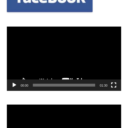
Odtwarzacz
video
00:00
01:30
Odtwarzacz
video