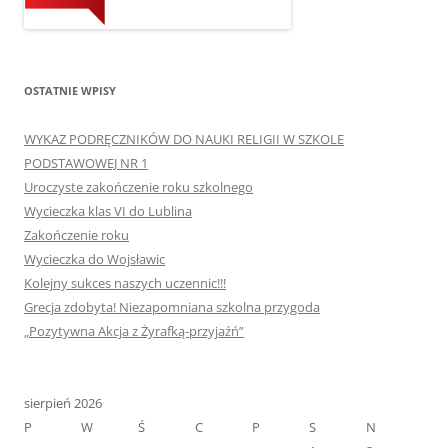
OSTATNIE WPISY
WYKAZ PODRĘCZNIKÓW DO NAUKI RELIGII W SZKOLE
PODSTAWOWEJ NR 1
Uroczyste zakończenie roku szkolnego
Wycieczka klas VI do Lublina
Zakończenie roku
Wycieczka do Wojsławic
Kolejny sukces naszych uczennic!!!
Grecja zdobyta! Niezapomniana szkolna przygoda
„Pozytywna Akcja z Żyrafką-przyjaźń”
sierpień 2026
P
W
Ś
C
P
S
N