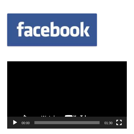
Odtwarzacz
video
00:00
01:30