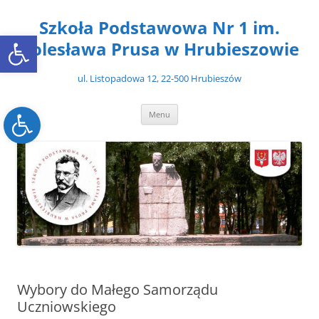
Przejdź
do
Szkoła Podstawowa Nr 1 im.
treści
Open toolbar
Bolesława Prusa w Hrubieszowie
ul. Listopadowa 12, 22-500 Hrubieszów
Open toolbar
Menu
Wybory do Małego Samorządu
Uczniowskiego