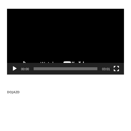
Odtwarzacz
video
00:00
03:01
DOJAZD