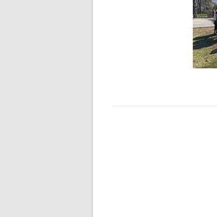
F1N PUCHAR POLSKI
ROZPOCZĘTY
FERIE NA SPORTOWO!
FERIE ZIMOWE CZAS ZACZĄĆ!
FOTOSTORY Z PRUSEM –
KONKURS
GAZETKA „JEDYNECZKA”
GAZETKA SZKOLNA
„JEDYNECZKA-LATO”
HARMONOGRAM REKRUTACJI
DO SZKÓŁ
PONADPODSTAWOWYCH
II ETAP WOJEWÓDZKIEGO
KONKURSU CZYTELNICZEGO