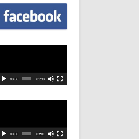
CZNIÓW
DOWAĆ
.
DANIE
dtwarzacz
ideo
SYJNOŚĆ
ANIE Z
00:00
01:30
STAN”
dtwarzacz
ideo
M
ANIE W
SZKOŁA
00:00
03:01