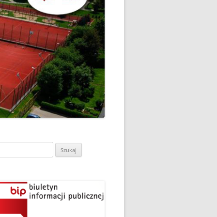
CH
DZIEŃ OTWARTY PORADNI
PSYCHOLOGICZNO-
PEDAGOGICZNEJ W
DO
HRUBIESZOWIE
LNA
RAZ „
EGO
SPOSÓB NA ORTOGRAFIĘ W
„KLUBIE ORTOGRAFFITI”
ASISTY
SZKOŁA MYŚLENIA
MŁODZI MODELARZE Z UKS
POZYTYWNEGO’2019
ASZEJ
„JEDYNKA” NA ZAWODACH
Y NA
WODOWE
TARGI EDUKACJI I PRACY
VII EDYCJA WARSZTATÓW
W GRODKOWIE
„MĄDRZY RODZICE” – 2019
ukaj:
.
UKS „JEDYNKA” NA 84
ZAKOŃCZENIE PROGRAMU
MISTRZOSTWA POLSKI
„PRZYJACIELE ZIPPIEGO”
JUNIORÓW W KROŚNIE – 2019
ŚWIATOWY DZIEŃ KSIĄŻKI W
TRZY MEDALE Z PUCHARU
CIE
„KLUBIE ORTOGRAFFITI” -2019
POLSKI W GLIWICACH – 2019