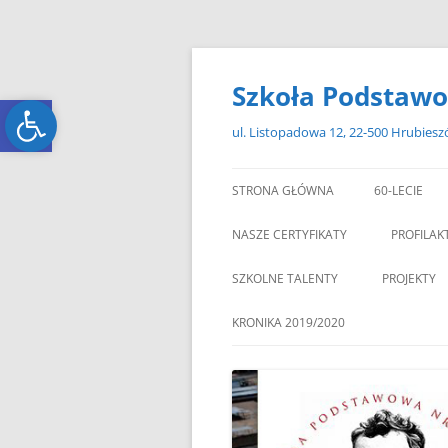
Przejdź
do
treści
Szkoła Podstawo
Open toolbar
Open toolbar
ul. Listopadowa 12, 22-500 Hrubies
STRONA GŁÓWNA
60-LECIE
NASZE CERTYFIKATY
PROFILAK
SZKOLNE TALENTY
PROJEKTY
ERASMUS+
KRONIKA 2019/2020
ZAGRANIC
„MIKOŁAJKOWY ZAWRÓT
PAMI
GŁOWY”
„W GRUDNIOWY DZIEŃ”