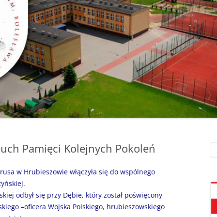
SZAFEK SZKOLNY
ZARZĄDZENIA
” UMIEM PŁYWAĆ”
SU
ZDALNE NAUCZANIE
„BEZPIECZNA DROGA 
STOŁÓWKA SZKO
SZKOŁY Z MRÓWKĄ” O
SEKRETARIAT – KONTAKT
AKADEMIA BEZPIECZN
ŚWIETLICA
PUCHATKA”
DZWONKI
EGZAMIN ÓSMOKL
„BEZPIECZNI W SIECI”
KALENDARZ ROKU
SZKOLNEGO 2025/2026
ORLIK 2019
„CO SĄDZĄ DZIECI O N
SZKOLE…” ZAPRASZAM
RODO
KLAUZULA INFORMACYJNA –
DORADZTWO ZA
DZIEŃ OTWARTY!
FACEBOOK
cuch Pamięci Kolejnych Pokoleń
Sz
INFORMATYKA, ZAJ
„CZYTAM NA 7”
POLITYKA PRYWATNOŚCI
KOMPUTEROWE
Prusa w Hrubieszowie włączyła się do wspólnego
„DZIECI -DZIECIOM”
yńskiej.
skiej odbył się przy Dębie, który został poświęcony
„ESCAPEROOM W ŚWIE
skiego –oficera Wojska Polskiego, hrubieszowskiego
HARRYEGO POTTERA”