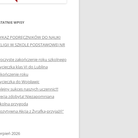
ORTOGRAFICZNE „DWA
Ą”
OGNIE” W „KLUBIE
WCE
ORTOGRAFFITI”
TATNIE WPISY
„TYDZIEŃ MEDIACJI” I
YKAZ PODRĘCZNIKÓW DO NAUKI
OTKANIA
„MIĘDZYNARODOWY DZIEŃ
ELIGII W SZKOLE PODSTAWOWEJ NR
MEDIACJI”
oczyste zakończenie roku szkolnego
AJĘCIA W
NAGRODA W KONKURSIE NA
cieczka klas VI do Lublina
„SZKOLNE KLUBY LIDERÓW
kończenie roku
MYŚLENIA POZYTYWNEGO”
! „
cieczka do Wojsławic
DLA JEDYNKI
lejny sukces naszych uczennic!!!
SPOTKANIA Z PODRÓŻNIKIEM
ecja zdobyta! Niezapomniana
-2019
kolna przygoda
:-)
ozytywna Akcja z Żyrafką-przyjaźń”
NAGRODA W
E LATO
OGÓLNOPOLSKIM
KONKURSIE „MIĘDZY
erpień 2026
P DO
MARZENIEM A PLANEM”