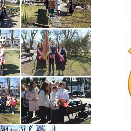
„POZYTYWNA AKCJA Z
ŻYRAFKĄ-PRZYJAŹŃ”
„PROGRAM DLA SZKÓŁ”
DO RODZICÓW
„PRZEPROWADZKA” M
„ROSYJSKIE ŁAMAŃCE
JĘZYKOWE”
„SPOTKANIE Z
SIENKIEWICZEM”
„SZKOŁA MYŚLENIA
POZYTYWNEGO 2.0″ZA
CERTYFIKACYJNE NA MI
PAŹDZIERNIK 2022R.T
JAK ROZWIJAĆ