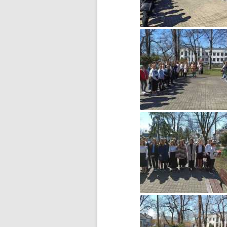
BŁĘKITNA KOLĘDA…
CZWARTOKLASIŚCI NA
BASENIE
DOMOWY TEATRZYK
DOMOWY TEATRZYK – CZĘŚĆ 2
DROGA DO WOLNOŚCI…
DZIĘKUJEMY ZA WASZE
WIELKIE SERCA!
DZIEŃ DZIECKA
DZIEŃ KOBIET
DZIEŃ KOTA
DZIEŃ MISIA