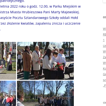
 patriotycznego.
„GDYBYM BYŁA KSIĄŻK
ietnia 2022 roku o godz. 12.00, w Parku Miejskim w
strza Miasta Hrubieszowa Pani Marty Majewskiej.
„HISTORIA W POCZTÓ
OS
asyście Pocztu Sztandarowego Szkoły oddali Hołd
ZAMKNIĘTA”
zez złożenie kwiatów, zapaleniu znicza i uczczenie
W
.
„HOLA ESPAÑA!” – SP
R
INFORMACYJE
1
Ur
„JA I MOJA KLASA” – Z
Wy
KLASACH PIERWSZYCH
Za
„JAK POWSTAJE PLOTKA
Wy
Ko
„JEDYNECZKA”
Gr
sz
„JEDYNECZKA” NA LATO 
„P
„JEDYNECZKA” WYDANI
2021
si
„KODOWANIE – WSTĘ