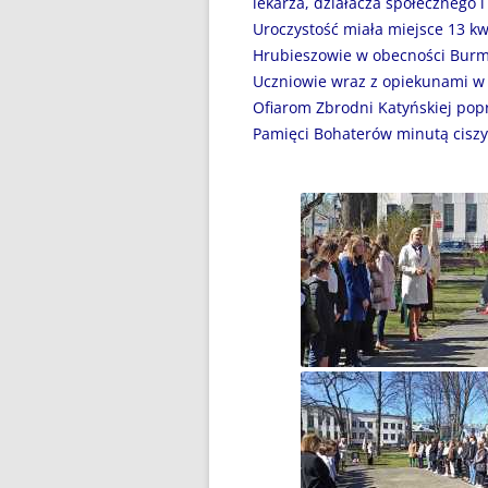
lekarza, działacza społecznego i
DZIEŃ BEZ PAPIEROSA”
Uroczystość miała miejsce 13 kw
80. ROCZNICA ZBRODNI
Hrubieszowie w obecności Burmi
KATYŃSKIEJ
Uczniowie wraz z opiekunami w 
Ofiarom Zbrodni Katyńskiej popr
AKADEMIA BEZPIECZNEGO
Pamięci Bohaterów minutą ciszy
PUCHATKA
AKCJA EDUKACYJNA „DZIECI
UCZĄ RODZICÓW”
ANDRZEJKI
ANTYMINA – PROFILAKTYKA Z
PASJĄ
APLIKACJA PROTEGO SAFE –
WIADOMOŚĆ DLA RODZICÓW
BEZPIECZNY POWRÓT DO
SZKOŁY