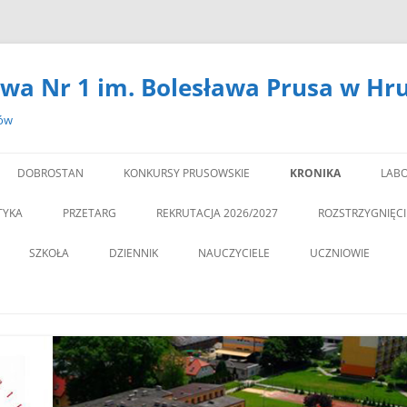
wa Nr 1 im. Bolesława Prusa w Hr
zów
DOBROSTAN
KONKURSY PRUSOWSKIE
KRONIKA
LABO
#14301 (BEZ TYTUŁU)
LA
TYKA
PRZETARG
REKRUTACJA 2026/2027
ROZSTRZYGNIĘC
,,DEBATA” REKOMEN
SZKOŁA
DZIENNIK
NAUCZYCIELE
UCZNIOWIE
PROGRAM PROFILAKTY
DEKLARACJA DOSTĘPNOŚCI
PSYCHOLOG
„JEDYNECZKA”
,,JEDYNKA” BĘDZIE MIA
ZNA MOBILNOŚĆ
DOKUMENTY
PEDAGOG
BIBLIOTEKA
PEDAGO
NOWĄ SALĘ GIMNAST
ĘTAMY!
PZO
MSU
,,SPRZĄTAMY DLA POL
STATUT
REGULAMIN KORZY
” CZY ZNASZ…..?”