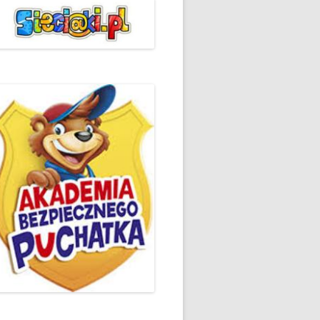
ŻYCZLIWOŚCI I POZDROWIEŃ
PODSUMOWANIE DZIAŁAŃ
„KLUBU ORTOGRAFFITI” -2019
 – LIST
EUROPEJSKI TYDZIEŃ
ŚWIADOMOŚCI DYSLEKSJI
'2019
BP
DZIEŃ BEZPIECZNEGO
INTERNETU ’2020
SZKOLNY DZIEŃ PROFILAKTYKI
W SP NR 1 W HRUBIESZOWIE –
2019
ZAKOŃCZENIE VIII EDYCJI
DANIE
WARSZTATÓW „MĄDRZY
ESIĄC
RODZICE”
EMAT: