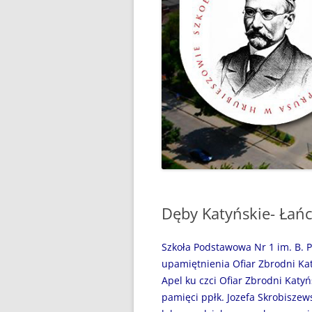
“WAKACJE Z GIGANTAMI”,
CZYLI DARMOWE LEKCJE
PROGRAMOWANIA
„BEZPIECZNI NAD WODĄ”
„CZYTANIE JEST PRZYGODĄ”
„MÓJ SPORTOWY WYCZYN” –
GŁOSUJEMY!
„MY, PIERWSZA BRYGADA…”
Dęby Katyńskie- Łań
100 ROCZNICA URODZIN JANA
PAWŁA II
Szkoła Podstawowa Nr 1 im. B. 
31 MAJA 2024R. – ŚWIATOWY
upamiętnienia Ofiar Zbrodni Kat
DZIEŃ BEZ PAPIEROSA
Apel ku czci Ofiar Zbrodni Katyń
pamięci ppłk. Jozefa Skrobiszew
31.05.2020R. „ŚWIATOWY