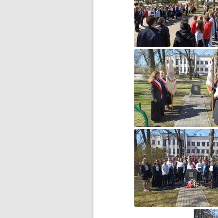
DZIEŃ MISIA PLUSZOWEGO
DZIEŃ OTWARTY
DZIEŃ PATRONA JUŻ ZA
NAMI…
DZIEŃ PATRONA SZKOŁY
DZIEŃ PATRONA SZKOŁY –
ZAPROSZENIE
DZIEŃ PLUSZOWEGO MISIA W
GRUPIE ZEROWEJ
EGZAMIN ÓSMOKLASISTY –
WAŻNE INFORMACJE
ESCAPE ROOM W BIBLIOTECE