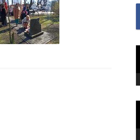
SAMODZIELNOŚĆ U U
I UCZENNIC ORAZ BU
MOTYWACJĘ DO NAUKI
„SZKOŁA MYŚLENIA
POZYTYWNEGO 2.0″ZA
NA MIESIĄC CZERWIEC
O
v
2022R.TEMAT: REFLEK
I WDZIĘCZNOŚĆ?
„TO JEST KTOŚ” SPOTK
GWIAZDĄ TOMASZEM
KIEŁBOWICZEM
„TU SIĘ DBA O DOBRO
O
v
„UWAŻNOŚĆ W NASZY
ŻYCIU”-PIERWSZE ZAD
RAMACH PROGRAMU 
MYŚLENIA