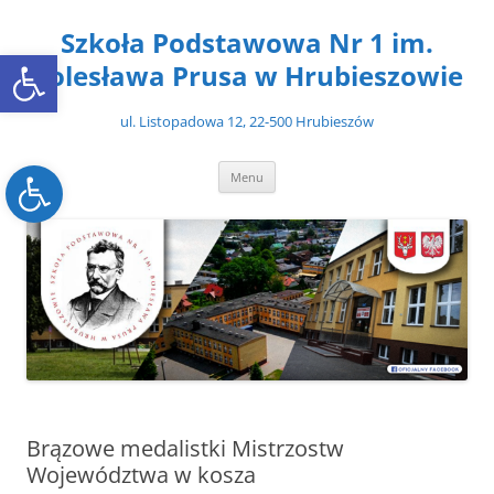
Przejdź
do
Szkoła Podstawowa Nr 1 im.
treści
Open toolbar
Bolesława Prusa w Hrubieszowie
ul. Listopadowa 12, 22-500 Hrubieszów
Open toolbar
Menu
Brązowe medalistki Mistrzostw
Województwa w kosza