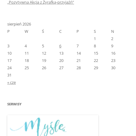
„Pozytywna Akcja z Żyrafką-przyjaźń”
sierpień 2026
P
W
Ś
C
P
S
N
1
2
3
4
5
6
7
8
9
10
11
12
13
14
15
16
17
18
19
20
21
22
23
24
25
26
27
28
29
30
31
« cze
SERWISY