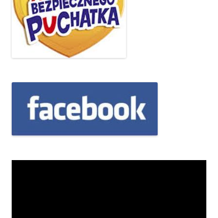
Odtwarzacz
video