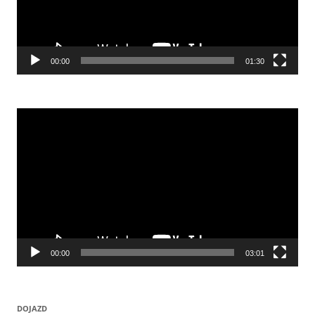
00:00
01:30
Odtwarzacz
video
00:00
03:01
DOJAZD