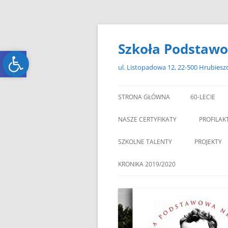
Przejdź
do
treści
Szkoła Podstawo
Open toolbar
Open toolbar
ul. Listopadowa 12, 22-500 Hrubies
STRONA GŁÓWNA
60-LECIE
NASZE CERTYFIKATY
PROFILAK
SZKOLNE TALENTY
PROJEKTY
ERASMUS+
KRONIKA 2019/2020
ZAGRANIC
„MIKOŁAJKOWY ZAWRÓT
PAMI
GŁOWY”
„W GRUDNIOWY DZIEŃ”