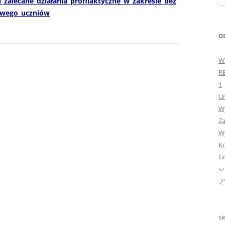
_zalecane_działania_profilaktyczne_w_zakresie_bez
„GDYBYM BYŁA KSIĄŻK
rowego_uczniów
„HISTORIA W POCZTÓ
OS
ZAMKNIĘTA”
W
„HOLA ESPAÑA!” – SP
R
INFORMACYJE
1
Ur
„JA I MOJA KLASA” – Z
Wy
KLASACH PIERWSZYCH
Za
„JAK POWSTAJE PLOTKA
Wy
Ko
„JEDYNECZKA”
Gr
sz
„JEDYNECZKA” NA LATO 
„P
„JEDYNECZKA” WYDANI
2021
si
„KODOWANIE – WSTĘ