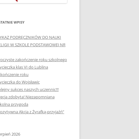
ORTOGRAFICZNE „DWA
Ą”
OGNIE” W „KLUBIE
WCE
ORTOGRAFFITI”
TATNIE WPISY
„TYDZIEŃ MEDIACJI” I
YKAZ PODRĘCZNIKÓW DO NAUKI
OTKANIA
„MIĘDZYNARODOWY DZIEŃ
ELIGII W SZKOLE PODSTAWOWEJ NR
MEDIACJI”
oczyste zakończenie roku szkolnego
AJĘCIA W
NAGRODA W KONKURSIE NA
cieczka klas VI do Lublina
„SZKOLNE KLUBY LIDERÓW
kończenie roku
MYŚLENIA POZYTYWNEGO”
! „
cieczka do Wojsławic
DLA JEDYNKI
lejny sukces naszych uczennic!!!
SPOTKANIA Z PODRÓŻNIKIEM
ecja zdobyta! Niezapomniana
-2019
kolna przygoda
:-)
ozytywna Akcja z Żyrafką-przyjaźń”
NAGRODA W
E LATO
OGÓLNOPOLSKIM
KONKURSIE „MIĘDZY
erpień 2026
P DO
MARZENIEM A PLANEM”