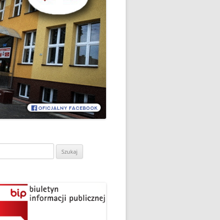
CH
DZIEŃ OTWARTY PORADNI
PSYCHOLOGICZNO-
PEDAGOGICZNEJ W
DO
HRUBIESZOWIE
LNA
RAZ „
EGO
SPOSÓB NA ORTOGRAFIĘ W
„KLUBIE ORTOGRAFFITI”
ASISTY
SZKOŁA MYŚLENIA
MŁODZI MODELARZE Z UKS
POZYTYWNEGO’2019
ASZEJ
„JEDYNKA” NA ZAWODACH
Y NA
WODOWE
TARGI EDUKACJI I PRACY
VII EDYCJA WARSZTATÓW
W GRODKOWIE
„MĄDRZY RODZICE” – 2019
ukaj:
.
UKS „JEDYNKA” NA 84
ZAKOŃCZENIE PROGRAMU
MISTRZOSTWA POLSKI
„PRZYJACIELE ZIPPIEGO”
JUNIORÓW W KROŚNIE – 2019
ŚWIATOWY DZIEŃ KSIĄŻKI W
TRZY MEDALE Z PUCHARU
CIE
„KLUBIE ORTOGRAFFITI” -2019
POLSKI W GLIWICACH – 2019