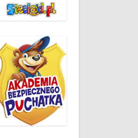
ŻYCZLIWOŚCI I POZDROWIEŃ
PODSUMOWANIE DZIAŁAŃ
„KLUBU ORTOGRAFFITI” -2019
 – LIST
EUROPEJSKI TYDZIEŃ
ŚWIADOMOŚCI DYSLEKSJI
'2019
BP
DZIEŃ BEZPIECZNEGO
INTERNETU ’2020
SZKOLNY DZIEŃ PROFILAKTYKI
W SP NR 1 W HRUBIESZOWIE –
2019
ZAKOŃCZENIE VIII EDYCJI
DANIE
WARSZTATÓW „MĄDRZY
ESIĄC
RODZICE”
EMAT: