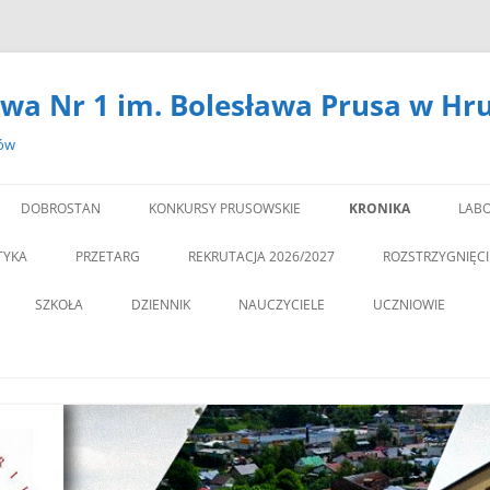
wa Nr 1 im. Bolesława Prusa w Hr
zów
DOBROSTAN
KONKURSY PRUSOWSKIE
KRONIKA
LABO
#14301 (BEZ TYTUŁU)
LA
TYKA
PRZETARG
REKRUTACJA 2026/2027
ROZSTRZYGNIĘC
,,DEBATA” REKOMEN
SZKOŁA
DZIENNIK
NAUCZYCIELE
UCZNIOWIE
PROGRAM PROFILAKTY
DEKLARACJA DOSTĘPNOŚCI
PSYCHOLOG
„JEDYNECZKA”
,,JEDYNKA” BĘDZIE MIA
ZNA MOBILNOŚĆ
DOKUMENTY
PEDAGOG
BIBLIOTEKA
PEDAGO
NOWĄ SALĘ GIMNAST
ĘTAMY!
PZO
MSU
,,SPRZĄTAMY DLA POL
STATUT
REGULAMIN KORZY
” CZY ZNASZ…..?”