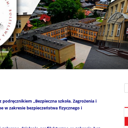
SZAFEK SZKOLNY
ZARZĄDZENIA
” UMIEM PŁYWAĆ”
SU
ZDALNE NAUCZANIE
„BEZPIECZNA DROGA 
STOŁÓWKA SZKO
SZKOŁY Z MRÓWKĄ” O
SEKRETARIAT – KONTAKT
AKADEMIA BEZPIECZN
ŚWIETLICA
PUCHATKA”
DZWONKI
EGZAMIN ÓSMOKL
„BEZPIECZNI W SIECI”
KALENDARZ ROKU
SZKOLNEGO 2025/2026
ORLIK 2019
„CO SĄDZĄ DZIECI O N
SZKOLE…” ZAPRASZAM
RODO
KLAUZULA INFORMACYJNA –
DORADZTWO ZA
DZIEŃ OTWARTY!
FACEBOOK
Sz
INFORMATYKA, ZAJ
„CZYTAM NA 7”
POLITYKA PRYWATNOŚCI
KOMPUTEROWE
 podręcznikiem „Bezpieczna szkoła. Zagrożenia i
„DZIECI -DZIECIOM”
zne w zakresie bezpieczeństwa fizycznego i
„ESCAPEROOM W ŚWIE
HARRYEGO POTTERA”