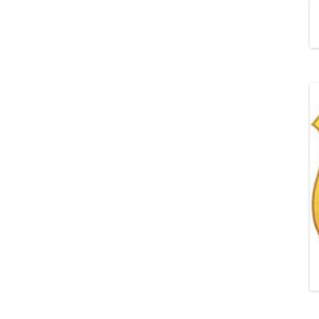
„POZYTYWNA AKCJA Z
ŻYRAFKĄ-PRZYJAŹŃ”
„PROGRAM DLA SZKÓŁ”
DO RODZICÓW
„PRZEPROWADZKA” M
„ROSYJSKIE ŁAMAŃCE
JĘZYKOWE”
„SPOTKANIE Z
SIENKIEWICZEM”
„SZKOŁA MYŚLENIA
POZYTYWNEGO 2.0″ZA
CERTYFIKACYJNE NA MI
PAŹDZIERNIK 2022R.T
JAK ROZWIJAĆ