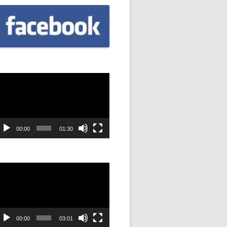
CZNIÓW
DOWAĆ
.
DANIE
dtwarzacz
ideo
SYJNOŚĆ
ANIE Z
00:00
01:30
dtwarzacz
STAN”
ideo
M
ANIE W
SZKOŁA
00:00
03:01