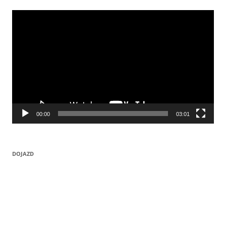
Odtwarzacz
video
00:00
03:01
DOJAZD