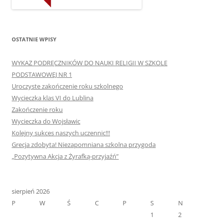
OSTATNIE WPISY
WYKAZ PODRĘCZNIKÓW DO NAUKI RELIGII W SZKOLE
PODSTAWOWEJ NR 1
Uroczyste zakończenie roku szkolnego
Wycieczka klas VI do Lublina
Zakończenie roku
Wycieczka do Wojsławic
Kolejny sukces naszych uczennic!!!
Grecja zdobyta! Niezapomniana szkolna przygoda
„Pozytywna Akcja z Żyrafką-przyjaźń”
sierpień 2026
P
W
Ś
C
P
S
N
1
2