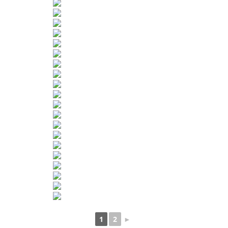
1
2
►