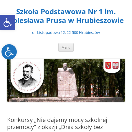
Przejdź
do
Szkoła Podstawowa Nr 1 im.
treści
Open toolbar
Bolesława Prusa w Hrubieszowie
ul. Listopadowa 12, 22-500 Hrubieszów
Open toolbar
Menu
Konkursy „Nie dajemy mocy szkolnej
przemocy” z okazji „Dnia szkoły bez