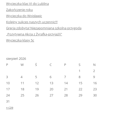
Wycieczka klas VI do Lublina
Zakończenie roku
Wycieczka do Wojsławic
Kolejny sukces naszych uczennic!!!
Grecja zdobyta! Niezapomniana szkolna przygoda
„Pozytywna Akcja z Żyrafką-przyjaźń”
Wycieczka klasy 5c
sierpień 2026
P
W
Ś
C
P
S
N
1
2
3
4
5
6
7
8
9
10
11
12
13
14
15
16
17
18
19
20
21
22
23
24
25
26
27
28
29
30
31
« cze