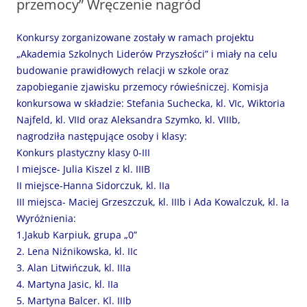
przemocy” Wręczenie nagród
Konkursy zorganizowane zostały w ramach projektu
„Akademia Szkolnych Liderów Przyszłości” i miały na celu
budowanie prawidłowych relacji w szkole oraz
zapobieganie zjawisku przemocy rówieśniczej. Komisja
konkursowa w składzie: Stefania Suchecka, kl. VIc, Wiktoria
Najfeld, kl. VIId oraz Aleksandra Szymko, kl. VIIIb,
nagrodziła następujące osoby i klasy:
Konkurs plastyczny klasy 0-III
I miejsce- Julia Kiszel z kl. IIIB
II miejsce-Hanna Sidorczuk, kl. IIa
III miejsca- Maciej Grzeszczuk, kl. IIIb i Ada Kowalczuk, kl. Ia
Wyróżnienia:
1.Jakub Karpiuk, grupa „0”
2. Lena Niźnikowska, kl. IIc
3. Alan Litwińczuk, kl. IIIa
4. Martyna Jasic, kl. IIa
5. Martyna Balcer. Kl. IIIb