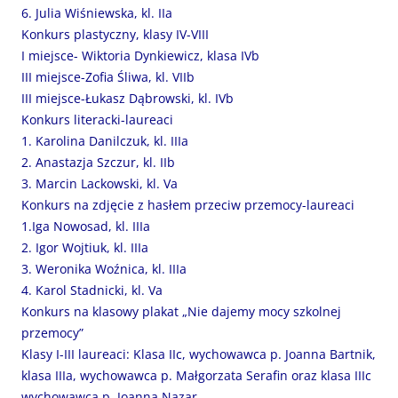
6. Julia Wiśniewska, kl. IIa
Konkurs plastyczny, klasy IV-VIII
I miejsce- Wiktoria Dynkiewicz, klasa IVb
III miejsce-Zofia Śliwa, kl. VIIb
III miejsce-Łukasz Dąbrowski, kl. IVb
Konkurs literacki-laureaci
1. Karolina Danilczuk, kl. IIIa
2. Anastazja Szczur, kl. IIb
3. Marcin Lackowski, kl. Va
Konkurs na zdjęcie z hasłem przeciw przemocy-laureaci
1.Iga Nowosad, kl. IIIa
2. Igor Wojtiuk, kl. IIIa
3. Weronika Woźnica, kl. IIIa
4. Karol Stadnicki, kl. Va
Konkurs na klasowy plakat „Nie dajemy mocy szkolnej
przemocy”
Klasy I-III laureaci: Klasa IIc, wychowawca p. Joanna Bartnik,
klasa IIIa, wychowawca p. Małgorzata Serafin oraz klasa IIIc
wychowawca p. Joanna Nazar