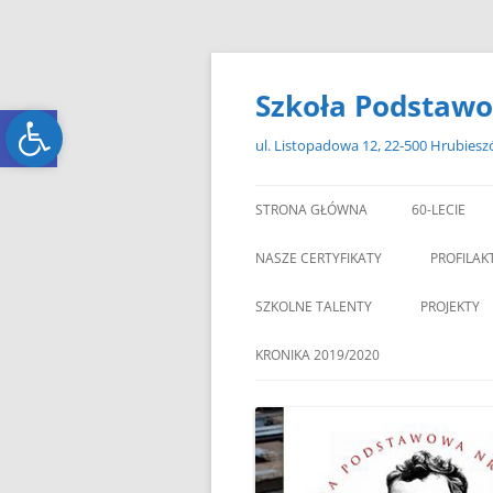
Przejdź
do
treści
Szkoła Podstawo
Open toolbar
Open toolbar
ul. Listopadowa 12, 22-500 Hrubies
STRONA GŁÓWNA
60-LECIE
NASZE CERTYFIKATY
PROFILAK
SZKOLNE TALENTY
PROJEKTY
ERASMUS+
KRONIKA 2019/2020
ZAGRANIC
„MIKOŁAJKOWY ZAWRÓT
PAMI
GŁOWY”
„W GRUDNIOWY DZIEŃ”