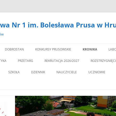
wa Nr 1 im. Bolesława Prusa w Hr
zów
DOBROSTAN
KONKURSY PRUSOWSKIE
KRONIKA
LABO
#14301 (BEZ TYTUŁU)
LA
TYKA
PRZETARG
REKRUTACJA 2026/2027
ROZSTRZYGNIĘC
,,DEBATA” REKOMEN
SZKOŁA
DZIENNIK
NAUCZYCIELE
UCZNIOWIE
PROGRAM PROFILAKTY
DEKLARACJA DOSTĘPNOŚCI
PSYCHOLOG
„JEDYNECZKA”
,,JEDYNKA” BĘDZIE MIA
ZNA MOBILNOŚĆ
DOKUMENTY
PEDAGOG
BIBLIOTEKA
PEDAGO
NOWĄ SALĘ GIMNAST
ĘTAMY!
PZO
MSU
,,SPRZĄTAMY DLA POL
STATUT
REGULAMIN KORZY
” CZY ZNASZ…..?”