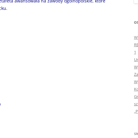
ztafeta awansowała na zawody ogólnopolskie, które
„GDYBYM BYŁA KSIĄŻK
cku.
„HISTORIA W POCZTÓ
OS
ZAMKNIĘTA”
W
„HOLA ESPAÑA!” – SP
R
INFORMACYJE
1
Ur
„JA I MOJA KLASA” – Z
Wy
KLASACH PIERWSZYCH
Za
„JAK POWSTAJE PLOTKA
Wy
Ko
„JEDYNECZKA”
Gr
sz
0
„JEDYNECZKA” NA LATO 
„P
„JEDYNECZKA” WYDANI
2021
si
„KODOWANIE – WSTĘ