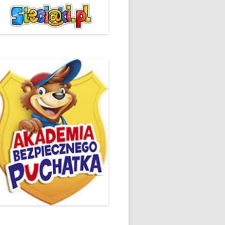
ŻYCZLIWOŚCI I POZDROWIEŃ
PODSUMOWANIE DZIAŁAŃ
„KLUBU ORTOGRAFFITI” -2019
 – LIST
EUROPEJSKI TYDZIEŃ
ŚWIADOMOŚCI DYSLEKSJI
'2019
BP
DZIEŃ BEZPIECZNEGO
INTERNETU ’2020
SZKOLNY DZIEŃ PROFILAKTYKI
W SP NR 1 W HRUBIESZOWIE –
2019
ZAKOŃCZENIE VIII EDYCJI
DANIE
WARSZTATÓW „MĄDRZY
ESIĄC
RODZICE”
EMAT: