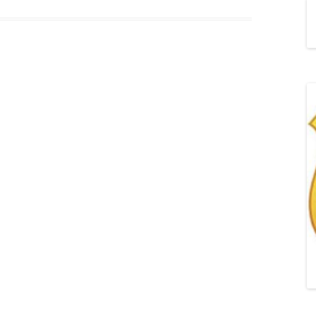
„POZYTYWNA AKCJA Z
ŻYRAFKĄ-PRZYJAŹŃ”
„PROGRAM DLA SZKÓŁ”
DO RODZICÓW
„PRZEPROWADZKA” M
„ROSYJSKIE ŁAMAŃCE
JĘZYKOWE”
„SPOTKANIE Z
SIENKIEWICZEM”
„SZKOŁA MYŚLENIA
POZYTYWNEGO 2.0″ZA
CERTYFIKACYJNE NA MI
PAŹDZIERNIK 2022R.T
JAK ROZWIJAĆ