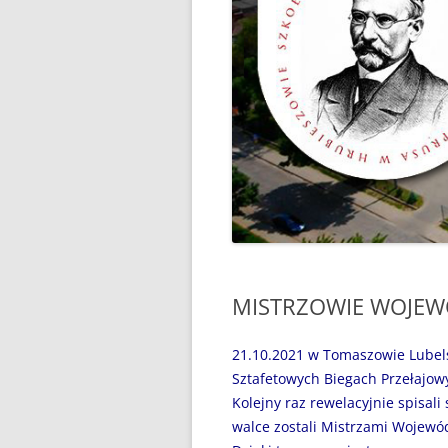
“WAKACJE Z GIGANTAMI”,
CZYLI DARMOWE LEKCJE
PROGRAMOWANIA
„BEZPIECZNI NAD WODĄ”
„CZYTANIE JEST PRZYGODĄ”
„MÓJ SPORTOWY WYCZYN” –
GŁOSUJEMY!
„MY, PIERWSZA BRYGADA…”
MISTRZOWIE WOJEW
100 ROCZNICA URODZIN JANA
PAWŁA II
21.10.2021 w Tomaszowie Lubel
31 MAJA 2024R. – ŚWIATOWY
Sztafetowych Biegach Przełajow
DZIEŃ BEZ PAPIEROSA
Kolejny raz rewelacyjnie spisali
walce zostali Mistrzami Wojewó
31.05.2020R. „ŚWIATOWY