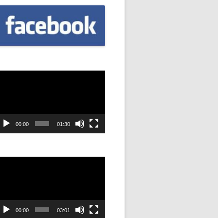
CZNIÓW
DOWAĆ
.
DANIE
dtwarzacz
ideo
SYJNOŚĆ
ANIE Z
00:00
01:30
STAN”
dtwarzacz
ideo
M
ANIE W
SZKOŁA
00:00
03:01