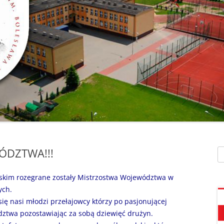
SZAFEK SZKOLNY
ZARZĄDZENIA
” UMIEM PŁYWAĆ”
SU
ZDALNE NAUCZANIE
„BEZPIECZNA DROGA 
STOŁÓWKA SZKO
SZKOŁY Z MRÓWKĄ” O
SEKRETARIAT – KONTAKT
AKADEMIA BEZPIECZN
ŚWIETLICA
PUCHATKA”
DZWONKI
EGZAMIN ÓSMOKL
„BEZPIECZNI W SIECI”
KALENDARZ ROKU
SZKOLNEGO 2025/2026
ORLIK 2019
„CO SĄDZĄ DZIECI O N
SZKOLE…” ZAPRASZAM
RODO
KLAUZULA INFORMACYJNA –
DORADZTWO ZA
DZIEŃ OTWARTY!
FACEBOOK
ÓDZTWA!!!
Sz
INFORMATYKA, ZAJ
„CZYTAM NA 7”
POLITYKA PRYWATNOŚCI
KOMPUTEROWE
skim rozegrane zostały Mistrzostwa Województwa w
„DZIECI -DZIECIOM”
ych.
 się nasi młodzi przełajowcy którzy po pasjonującej
„ESCAPEROOM W ŚWIE
dztwa pozostawiając za sobą dziewięć drużyn.
HARRYEGO POTTERA”