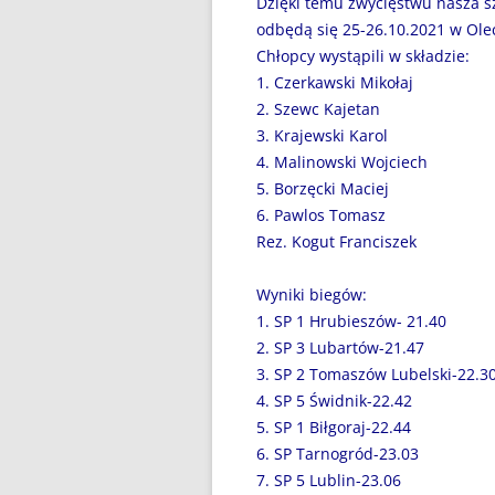
Dzięki temu zwycięstwu nasza s
DZIEŃ BEZ PAPIEROSA”
odbędą się 25-26.10.2021 w Ole
80. ROCZNICA ZBRODNI
Chłopcy wystąpili w składzie:
KATYŃSKIEJ
1. Czerkawski Mikołaj
2. Szewc Kajetan
AKADEMIA BEZPIECZNEGO
3. Krajewski Karol
PUCHATKA
4. Malinowski Wojciech
5. Borzęcki Maciej
AKCJA EDUKACYJNA „DZIECI
6. Pawlos Tomasz
UCZĄ RODZICÓW”
Rez. Kogut Franciszek
ANDRZEJKI
Wyniki biegów:
ANTYMINA – PROFILAKTYKA Z
1. SP 1 Hrubieszów- 21.40
PASJĄ
2. SP 3 Lubartów-21.47
3. SP 2 Tomaszów Lubelski-22.3
APLIKACJA PROTEGO SAFE –
4. SP 5 Świdnik-22.42
WIADOMOŚĆ DLA RODZICÓW
5. SP 1 Biłgoraj-22.44
6. SP Tarnogród-23.03
BEZPIECZNY POWRÓT DO
7. SP 5 Lublin-23.06
SZKOŁY