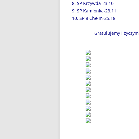
8. SP Krzywda-23.10
BŁĘKITNA KOLĘDA…
9. SP Kamionka-23.11
10. SP 8 Chełm-25.18
CZWARTOKLASIŚCI NA
BASENIE
Gratulujemy i życzy
DOMOWY TEATRZYK
DOMOWY TEATRZYK – CZĘŚĆ 2
DROGA DO WOLNOŚCI…
DZIĘKUJEMY ZA WASZE
WIELKIE SERCA!
DZIEŃ DZIECKA
DZIEŃ KOBIET
DZIEŃ KOTA
DZIEŃ MISIA