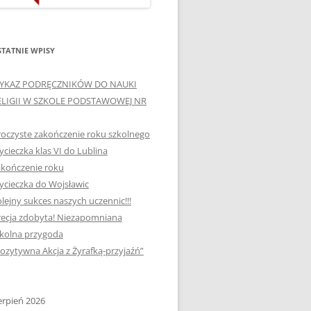
ORTOGRAFICZNE „DWA
Ą”
OGNIE” W „KLUBIE
WCE
ORTOGRAFFITI”
TATNIE WPISY
„TYDZIEŃ MEDIACJI” I
YKAZ PODRĘCZNIKÓW DO NAUKI
OTKANIA
„MIĘDZYNARODOWY DZIEŃ
ELIGII W SZKOLE PODSTAWOWEJ NR
MEDIACJI”
oczyste zakończenie roku szkolnego
AJĘCIA W
NAGRODA W KONKURSIE NA
cieczka klas VI do Lublina
„SZKOLNE KLUBY LIDERÓW
kończenie roku
MYŚLENIA POZYTYWNEGO”
! „
cieczka do Wojsławic
DLA JEDYNKI
lejny sukces naszych uczennic!!!
SPOTKANIA Z PODRÓŻNIKIEM
ecja zdobyta! Niezapomniana
-2019
kolna przygoda
:-)
ozytywna Akcja z Żyrafką-przyjaźń”
NAGRODA W
E LATO
OGÓLNOPOLSKIM
KONKURSIE „MIĘDZY
erpień 2026
P DO
MARZENIEM A PLANEM”