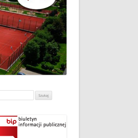
CH
DZIEŃ OTWARTY PORADNI
PSYCHOLOGICZNO-
PEDAGOGICZNEJ W
DO
HRUBIESZOWIE
LNA
RAZ „
EGO
SPOSÓB NA ORTOGRAFIĘ W
„KLUBIE ORTOGRAFFITI”
ASISTY
SZKOŁA MYŚLENIA
MŁODZI MODELARZE Z UKS
POZYTYWNEGO’2019
ASZEJ
„JEDYNKA” NA ZAWODACH
Y NA
WODOWE
TARGI EDUKACJI I PRACY
VII EDYCJA WARSZTATÓW
W GRODKOWIE
„MĄDRZY RODZICE” – 2019
ukaj:
.
UKS „JEDYNKA” NA 84
ZAKOŃCZENIE PROGRAMU
MISTRZOSTWA POLSKI
„PRZYJACIELE ZIPPIEGO”
JUNIORÓW W KROŚNIE – 2019
ŚWIATOWY DZIEŃ KSIĄŻKI W
TRZY MEDALE Z PUCHARU
CIE
„KLUBIE ORTOGRAFFITI” -2019
POLSKI W GLIWICACH – 2019