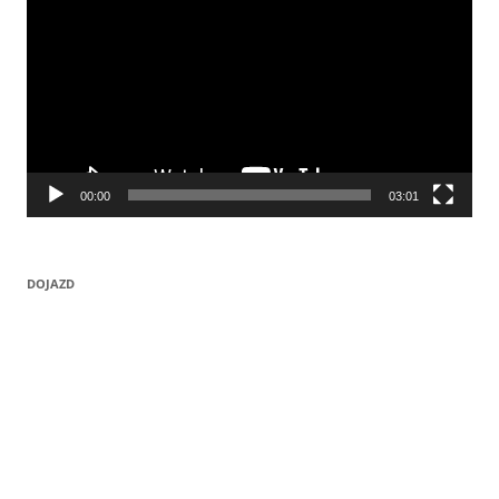
00:00
03:01
DOJAZD