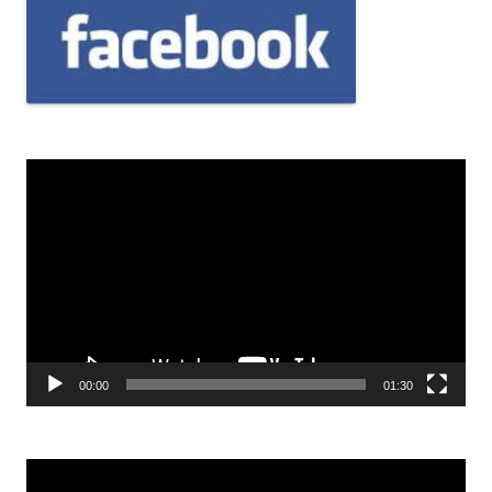
Odtwarzacz
video
00:00
01:30
Odtwarzacz
video