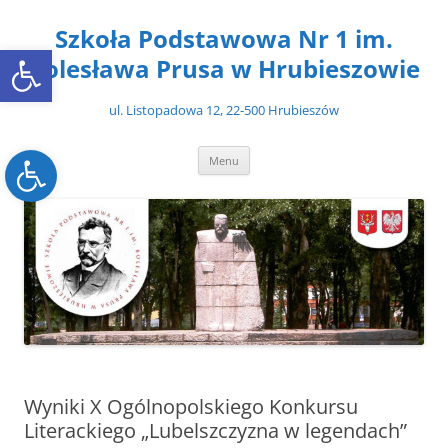
Przejdź
do
Szkoła Podstawowa Nr 1 im.
treści
Open toolbar
Bolesława Prusa w Hrubieszowie
ul. Listopadowa 12, 22-500 Hrubieszów
Open toolbar
Menu
Wyniki X Ogólnopolskiego Konkursu
Literackiego „Lubelszczyzna w legendach”