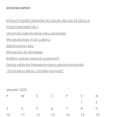
OSTATNIE WPISY
WYKAZ PODRĘCZNIKÓW DO NAUKI RELIGII W SZKOLE
PODSTAWOWEJ NR 1
Uroczyste zakończenie roku szkolnego
Wycieczka klas VI do Lublina
Zakończenie roku
Wycieczka do Wojsławic
Kolejny sukces naszych uczennic!!!
Grecja zdobyta! Niezapomniana szkolna przygoda
„Pozytywna Akcja z Żyrafką-przyjaźń”
sierpień 2026
P
W
Ś
C
P
S
N
1
2
3
4
5
6
7
8
9
10
11
12
13
14
15
16