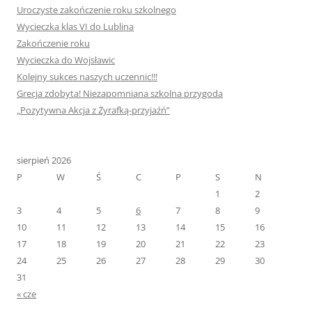
Uroczyste zakończenie roku szkolnego
Wycieczka klas VI do Lublina
Zakończenie roku
Wycieczka do Wojsławic
Kolejny sukces naszych uczennic!!!
Grecja zdobyta! Niezapomniana szkolna przygoda
„Pozytywna Akcja z Żyrafką-przyjaźń”
sierpień 2026
P
W
Ś
C
P
S
N
1
2
3
4
5
6
7
8
9
10
11
12
13
14
15
16
17
18
19
20
21
22
23
24
25
26
27
28
29
30
31
« cze