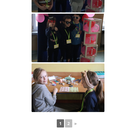
1
2
►