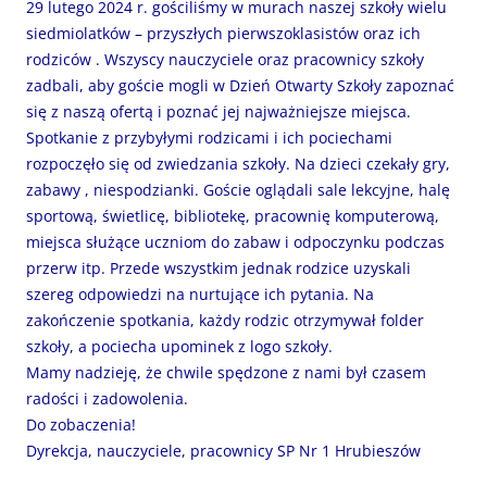
29 lutego 2024 r. gościliśmy w murach naszej szkoły wielu
siedmiolatków – przyszłych pierwszoklasistów oraz ich
rodziców . Wszyscy nauczyciele oraz pracownicy szkoły
zadbali, aby goście mogli w Dzień Otwarty Szkoły zapoznać
się z naszą ofertą i poznać jej najważniejsze miejsca.
Spotkanie z przybyłymi rodzicami i ich pociechami
rozpoczęło się od zwiedzania szkoły. Na dzieci czekały gry,
zabawy , niespodzianki. Goście oglądali sale lekcyjne, halę
sportową, świetlicę, bibliotekę, pracownię komputerową,
miejsca służące uczniom do zabaw i odpoczynku podczas
przerw itp. Przede wszystkim jednak rodzice uzyskali
szereg odpowiedzi na nurtujące ich pytania. Na
zakończenie spotkania, każdy rodzic otrzymywał folder
szkoły, a pociecha upominek z logo szkoły.
Mamy nadzieję, że chwile spędzone z nami był czasem
radości i zadowolenia.
Do zobaczenia!
Dyrekcja, nauczyciele, pracownicy SP Nr 1 Hrubieszów