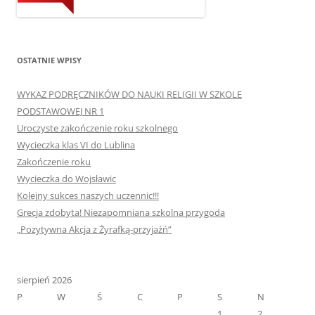
OSTATNIE WPISY
WYKAZ PODRĘCZNIKÓW DO NAUKI RELIGII W SZKOLE
PODSTAWOWEJ NR 1
Uroczyste zakończenie roku szkolnego
Wycieczka klas VI do Lublina
Zakończenie roku
Wycieczka do Wojsławic
Kolejny sukces naszych uczennic!!!
Grecja zdobyta! Niezapomniana szkolna przygoda
„Pozytywna Akcja z Żyrafką-przyjaźń”
sierpień 2026
P
W
Ś
C
P
S
N
1
2