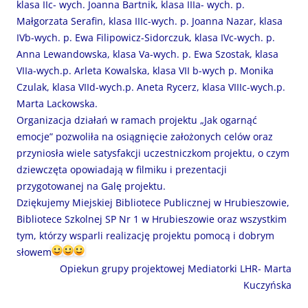
klasa IIc- wych. Joanna Bartnik,
klasa IIIa- wych. p.
Małgorzata Serafin, klasa IIIc-wych. p. Joanna Nazar, klasa
IVb-wych. p. Ewa Filipowicz-Sidorczuk, klasa IVc-wych. p.
Anna Lewandowska, klasa Va-wych. p. Ewa Szostak,
klasa
VIIa-wych.p. Arleta Kowalska, klasa VII b-wych p. Monika
Czulak, klasa VIId-wych.p. Aneta Rycerz, klasa VIIIc-wych.p.
Marta Lackowska.
Organizacja działań w ramach projektu „Jak ogarnąć
emocje” pozwoliła na osiągnięcie założonych celów oraz
przyniosła wiele satysfakcji uczestniczkom projektu, o czym
dziewczęta opowiadają w filmiku i prezentacji
przygotowanej na Galę projektu.
Dziękujemy Miejskiej Bibliotece Publicznej w Hrubieszowie,
Bibliotece Szkolnej SP Nr 1 w Hrubieszowie oraz wszystkim
tym, którzy wsparli realizację projektu pomocą i dobrym
słowem
Opiekun grupy projektowej Mediatorki LHR- Marta
Kuczyńska