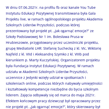
W dniu 07.06.2021r. na profilu fb oraz kanale You Tube
Instytutu Edukacji Pozytywnej transmitowana była Gala
Projektu live, w ramach ogólnopolskiego projektu Akademia
Szkolnych Liderów Przyszłości, podczas której
prezentowany był projekt pt. „Jak ogarnąć emocje?” ze
Szkoły Podstawowej Nr 1 im. Bolesława Prusa w
Hrubieszowie, przygotowany przez uczestniczki projektu,
grupę Mediatorki LHR: Stefanię Suchecką z kl. VIc, Wiktorię
Najfeld z kl. VIId i Aleksandrę Szymko z kl. VIIIb pod
kierunkiem p. Marty Kuczyńskiej. Organizatorem projektu
była Fundacja Instytut Edukacji Pozytywnej. W ramach
udziału w Akademii Szkolnych Liderów Przyszłości,
uczennice z Jedynki wzięły udział w spotkaniach i
szkoleniach online, podczas których nabywały umiejętności
i kształtowały kompetencje niezbędne do bycia szkolnym
liderem. Zajęcia odbywały się od marca do maja 2021r.
Efektem końcowym pracy dziewcząt był opracowany przez
nie projekt pt. „Jak ogarnąć emocje?”, który skierowany był