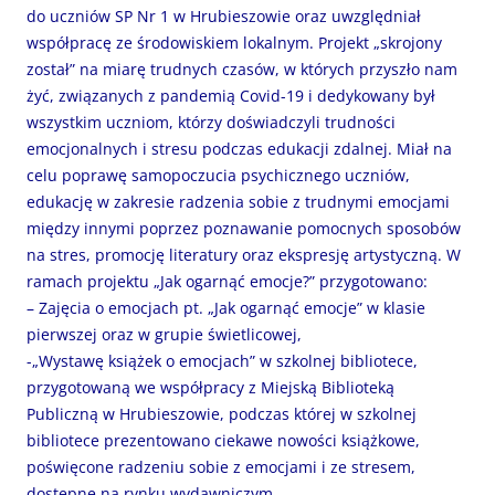
do uczniów SP Nr 1 w Hrubieszowie oraz uwzględniał
współpracę ze środowiskiem lokalnym. Projekt „skrojony
został” na miarę trudnych czasów, w których przyszło nam
żyć, związanych z pandemią Covid-19 i dedykowany był
wszystkim uczniom, którzy doświadczyli trudności
emocjonalnych i stresu podczas edukacji zdalnej. Miał na
celu poprawę samopoczucia psychicznego uczniów,
edukację w zakresie radzenia sobie z trudnymi emocjami
między innymi poprzez poznawanie pomocnych sposobów
na stres, promocję literatury oraz ekspresję artystyczną. W
ramach projektu „Jak ogarnąć emocje?” przygotowano:
– Zajęcia o emocjach pt. „Jak ogarnąć emocje” w klasie
pierwszej oraz w grupie świetlicowej,
-„Wystawę książek o emocjach” w szkolnej bibliotece,
przygotowaną we współpracy z Miejską Biblioteką
Publiczną w Hrubieszowie, podczas której w szkolnej
bibliotece prezentowano ciekawe nowości książkowe,
poświęcone radzeniu sobie z emocjami i ze stresem,
dostępne na rynku wydawniczym,