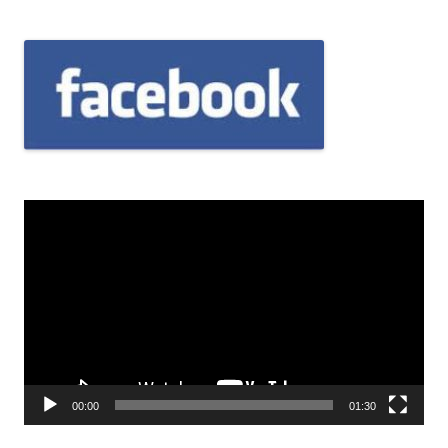
Odtwarzacz
video
00:00
01:30