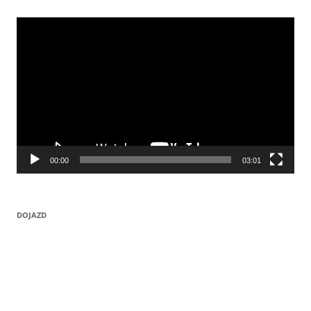
Odtwarzacz
video
00:00
03:01
DOJAZD