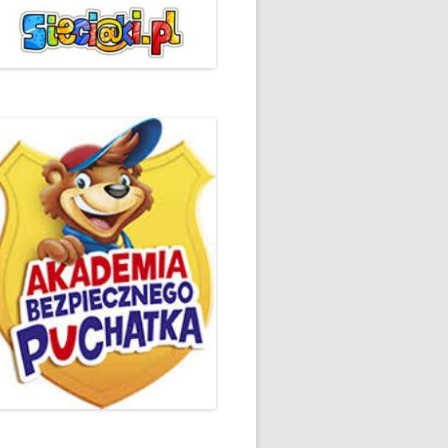
ŻYCZLIWOŚCI I POZDROWIEŃ
PODSUMOWANIE DZIAŁAŃ
„KLUBU ORTOGRAFFITI” -2019
 – LIST
EUROPEJSKI TYDZIEŃ
ŚWIADOMOŚCI DYSLEKSJI
'2019
BP
DZIEŃ BEZPIECZNEGO
INTERNETU ’2020
SZKOLNY DZIEŃ PROFILAKTYKI
W SP NR 1 W HRUBIESZOWIE –
2019
ZAKOŃCZENIE VIII EDYCJI
DANIE
WARSZTATÓW „MĄDRZY
ESIĄC
RODZICE”
EMAT: