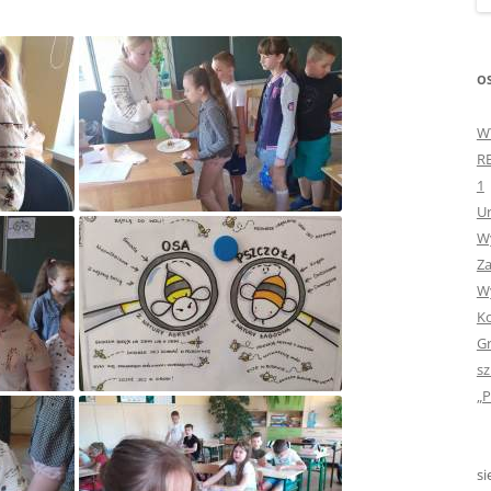
„GDYBYM BYŁA KSIĄŻK
„HISTORIA W POCZTÓ
OS
ZAMKNIĘTA”
W
„HOLA ESPAÑA!” – SP
R
INFORMACYJE
1
Ur
„JA I MOJA KLASA” – Z
Wy
KLASACH PIERWSZYCH
Za
„JAK POWSTAJE PLOTKA
Wy
Ko
„JEDYNECZKA”
Gr
sz
„JEDYNECZKA” NA LATO 
„P
„JEDYNECZKA” WYDANI
2021
si
„KODOWANIE – WSTĘ