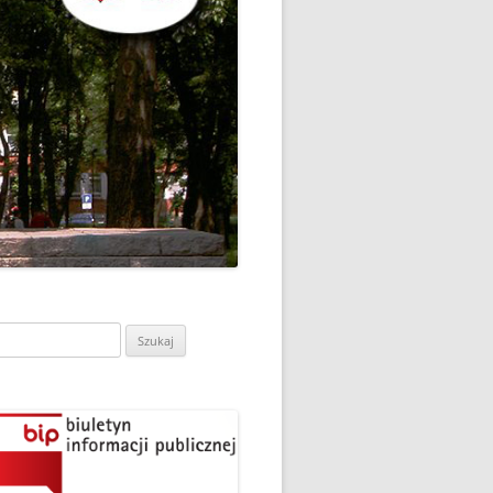
CH
DZIEŃ OTWARTY PORADNI
PSYCHOLOGICZNO-
PEDAGOGICZNEJ W
DO
HRUBIESZOWIE
LNA
RAZ „
EGO
SPOSÓB NA ORTOGRAFIĘ W
„KLUBIE ORTOGRAFFITI”
ASISTY
SZKOŁA MYŚLENIA
MŁODZI MODELARZE Z UKS
POZYTYWNEGO’2019
ASZEJ
„JEDYNKA” NA ZAWODACH
Y NA
WODOWE
TARGI EDUKACJI I PRACY
VII EDYCJA WARSZTATÓW
W GRODKOWIE
„MĄDRZY RODZICE” – 2019
ukaj:
.
UKS „JEDYNKA” NA 84
ZAKOŃCZENIE PROGRAMU
MISTRZOSTWA POLSKI
„PRZYJACIELE ZIPPIEGO”
JUNIORÓW W KROŚNIE – 2019
ŚWIATOWY DZIEŃ KSIĄŻKI W
TRZY MEDALE Z PUCHARU
CIE
„KLUBIE ORTOGRAFFITI” -2019
POLSKI W GLIWICACH – 2019