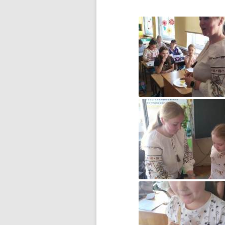
DZIEŃ BEZ PAPIEROSA”
80. ROCZNICA ZBRODNI
KATYŃSKIEJ
AKADEMIA BEZPIECZNEGO
PUCHATKA
AKCJA EDUKACYJNA „DZIECI
UCZĄ RODZICÓW”
ANDRZEJKI
ANTYMINA – PROFILAKTYKA Z
PASJĄ
APLIKACJA PROTEGO SAFE –
WIADOMOŚĆ DLA RODZICÓW
BEZPIECZNY POWRÓT DO
SZKOŁY