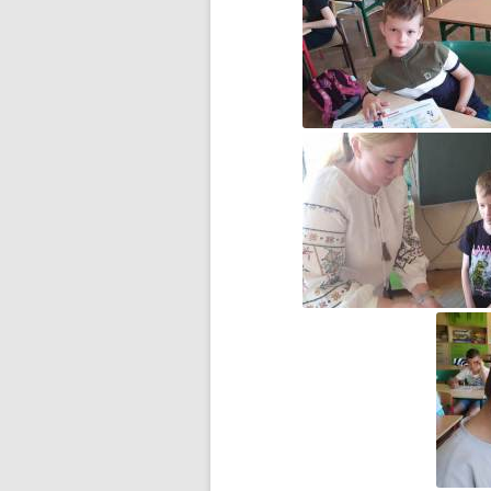
DZIEŃ MISIA PLUSZOWEGO
DZIEŃ OTWARTY
DZIEŃ PATRONA JUŻ ZA
NAMI…
DZIEŃ PATRONA SZKOŁY
DZIEŃ PATRONA SZKOŁY –
ZAPROSZENIE
DZIEŃ PLUSZOWEGO MISIA W
GRUPIE ZEROWEJ
EGZAMIN ÓSMOKLASISTY –
WAŻNE INFORMACJE
ESCAPE ROOM W BIBLIOTECE