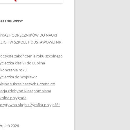
ORTOGRAFICZNE „DWA
Ą”
OGNIE” W „KLUBIE
WCE
ORTOGRAFFITI”
TATNIE WPISY
„TYDZIEŃ MEDIACJI” I
YKAZ PODRĘCZNIKÓW DO NAUKI
OTKANIA
„MIĘDZYNARODOWY DZIEŃ
ELIGII W SZKOLE PODSTAWOWEJ NR
MEDIACJI”
oczyste zakończenie roku szkolnego
AJĘCIA W
NAGRODA W KONKURSIE NA
cieczka klas VI do Lublina
„SZKOLNE KLUBY LIDERÓW
kończenie roku
MYŚLENIA POZYTYWNEGO”
! „
cieczka do Wojsławic
DLA JEDYNKI
lejny sukces naszych uczennic!!!
SPOTKANIA Z PODRÓŻNIKIEM
ecja zdobyta! Niezapomniana
-2019
kolna przygoda
:-)
ozytywna Akcja z Żyrafką-przyjaźń”
NAGRODA W
E LATO
OGÓLNOPOLSKIM
KONKURSIE „MIĘDZY
erpień 2026
P DO
MARZENIEM A PLANEM”