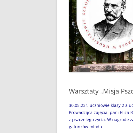
“WAKACJE Z GIGANTAMI”,
CZYLI DARMOWE LEKCJE
PROGRAMOWANIA
„BEZPIECZNI NAD WODĄ”
„CZYTANIE JEST PRZYGODĄ”
„MÓJ SPORTOWY WYCZYN” –
GŁOSUJEMY!
„MY, PIERWSZA BRYGADA…”
Warsztaty „Misja Psz
100 ROCZNICA URODZIN JANA
PAWŁA II
30.05.23r. uczniowie klasy 2 a u
31 MAJA 2024R. – ŚWIATOWY
Prowadząca zajęcia, pani Eliza 
DZIEŃ BEZ PAPIEROSA
z pszczelego życia. W nagrodę z
gatunków miodu.
31.05.2020R. „ŚWIATOWY