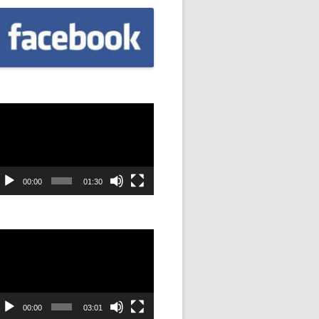
CZNIÓW
DOWAĆ
.
DANIE
dtwarzacz
ideo
SYJNOŚĆ
ANIE Z
00:00
01:30
STAN”
dtwarzacz
ideo
M
ANIE W
SZKOŁA
00:00
03:01