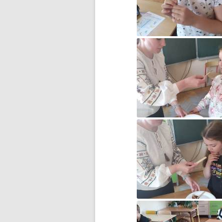
BŁĘKITNA KOLĘDA…
CZWARTOKLASIŚCI NA
BASENIE
DOMOWY TEATRZYK
DOMOWY TEATRZYK – CZĘŚĆ 2
DROGA DO WOLNOŚCI…
DZIĘKUJEMY ZA WASZE
WIELKIE SERCA!
DZIEŃ DZIECKA
DZIEŃ KOBIET
DZIEŃ KOTA
DZIEŃ MISIA