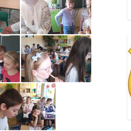
„POZYTYWNA AKCJA Z
ŻYRAFKĄ-PRZYJAŹŃ”
„PROGRAM DLA SZKÓŁ”
DO RODZICÓW
„PRZEPROWADZKA” M
„ROSYJSKIE ŁAMAŃCE
JĘZYKOWE”
„SPOTKANIE Z
SIENKIEWICZEM”
„SZKOŁA MYŚLENIA
POZYTYWNEGO 2.0″ZA
CERTYFIKACYJNE NA MI
PAŹDZIERNIK 2022R.T
JAK ROZWIJAĆ