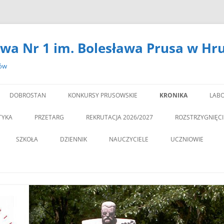
wa Nr 1 im. Bolesława Prusa w Hr
zów
DOBROSTAN
KONKURSY PRUSOWSKIE
KRONIKA
LABO
#14301 (BEZ TYTUŁU)
LA
TYKA
PRZETARG
REKRUTACJA 2026/2027
ROZSTRZYGNIĘC
,,DEBATA” REKOMEN
SZKOŁA
DZIENNIK
NAUCZYCIELE
UCZNIOWIE
PROGRAM PROFILAKTY
DEKLARACJA DOSTĘPNOŚCI
PSYCHOLOG
„JEDYNECZKA”
,,JEDYNKA” BĘDZIE MIA
ZNA MOBILNOŚĆ
DOKUMENTY
PEDAGOG
BIBLIOTEKA
PEDAGO
NOWĄ SALĘ GIMNAST
ĘTAMY!
PZO
MSU
,,SPRZĄTAMY DLA POL
STATUT
REGULAMIN KORZY
” CZY ZNASZ…..?”