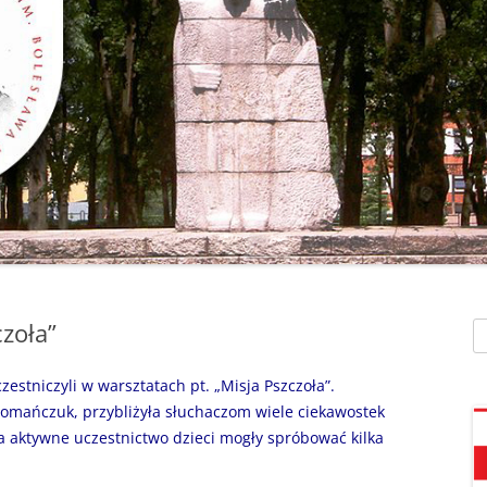
SZAFEK SZKOLNY
ZARZĄDZENIA
” UMIEM PŁYWAĆ”
SU
ZDALNE NAUCZANIE
„BEZPIECZNA DROGA 
STOŁÓWKA SZKO
SZKOŁY Z MRÓWKĄ” O
SEKRETARIAT – KONTAKT
AKADEMIA BEZPIECZN
ŚWIETLICA
PUCHATKA”
DZWONKI
EGZAMIN ÓSMOKL
„BEZPIECZNI W SIECI”
KALENDARZ ROKU
SZKOLNEGO 2025/2026
ORLIK 2019
„CO SĄDZĄ DZIECI O N
SZKOLE…” ZAPRASZAM
RODO
KLAUZULA INFORMACYJNA –
DORADZTWO ZA
DZIEŃ OTWARTY!
FACEBOOK
czoła”
Sz
INFORMATYKA, ZAJ
„CZYTAM NA 7”
POLITYKA PRYWATNOŚCI
KOMPUTEROWE
czestniczyli w warsztatach pt. „Misja Pszczoła”.
„DZIECI -DZIECIOM”
Romańczuk, przybliżyła słuchaczom wiele ciekawostek
a aktywne uczestnictwo dzieci mogły spróbować kilka
„ESCAPEROOM W ŚWIE
HARRYEGO POTTERA”