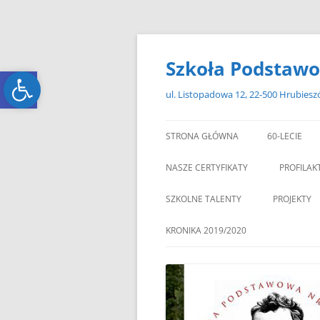
Przejdź
do
treści
Szkoła Podstawo
Open toolbar
Open toolbar
ul. Listopadowa 12, 22-500 Hrubies
STRONA GŁÓWNA
60-LECIE
NASZE CERTYFIKATY
PROFILAK
SZKOLNE TALENTY
PROJEKTY
ERASMUS+
KRONIKA 2019/2020
ZAGRANIC
„MIKOŁAJKOWY ZAWRÓT
PAMI
GŁOWY”
„W GRUDNIOWY DZIEŃ”