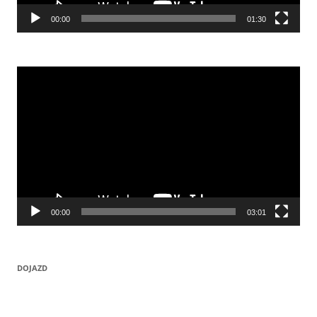
00:00
01:30
Odtwarzacz
video
00:00
03:01
DOJAZD