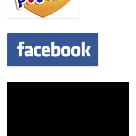
Odtwarzacz
video