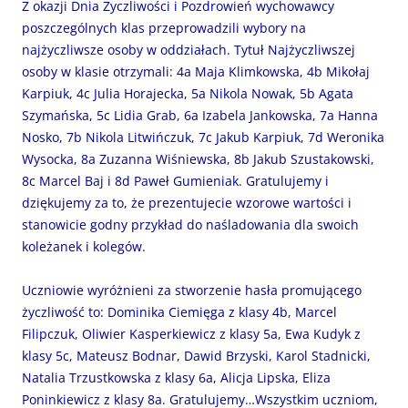
Z okazji Dnia Życzliwości i Pozdrowień wychowawcy
poszczególnych klas przeprowadzili wybory na
najżyczliwsze osoby w oddziałach. Tytuł Najżyczliwszej
osoby w klasie otrzymali: 4a Maja Klimkowska, 4b Mikołaj
Karpiuk, 4c Julia Horajecka, 5a Nikola Nowak, 5b Agata
Szymańska, 5c Lidia Grab, 6a Izabela Jankowska, 7a Hanna
Nosko, 7b Nikola Litwińczuk, 7c Jakub Karpiuk, 7d Weronika
Wysocka, 8a Zuzanna Wiśniewska, 8b Jakub Szustakowski,
8c Marcel Baj i 8d Paweł Gumieniak. Gratulujemy i
dziękujemy za to, że prezentujecie wzorowe wartości i
stanowicie godny przykład do naśladowania dla swoich
koleżanek i kolegów.
Uczniowie wyróżnieni za stworzenie hasła promującego
życzliwość to: Dominika Ciemięga z klasy 4b, Marcel
Filipczuk, Oliwier Kasperkiewicz z klasy 5a, Ewa Kudyk z
klasy 5c, Mateusz Bodnar, Dawid Brzyski, Karol Stadnicki,
Natalia Trzustkowska z klasy 6a, Alicja Lipska, Eliza
Poninkiewicz z klasy 8a. Gratulujemy…Wszystkim uczniom,