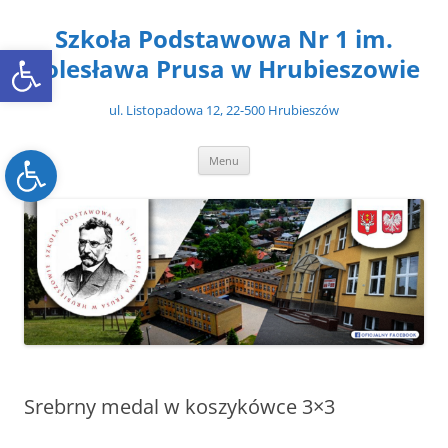
Przejdź
do
Szkoła Podstawowa Nr 1 im.
treści
Open toolbar
Bolesława Prusa w Hrubieszowie
ul. Listopadowa 12, 22-500 Hrubieszów
Open toolbar
Menu
Srebrny medal w koszykówce 3×3