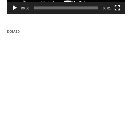
00:00
03:01
DOJAZD