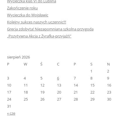
Wycieczka klas VI do Lublina
Zakończenie roku
Wycieczka do Wojsławic
Kolejny sukces naszych uczennic!!!
Grecja zdobyta! Niezapomniana szkolna przygoda
„Pozytywna Akcja z Żyrafką-przyjaźń”
sierpień 2026
P
W
Ś
C
P
S
N
1
2
3
4
5
6
7
8
9
10
11
12
13
14
15
16
17
18
19
20
21
22
23
24
25
26
27
28
29
30
31
« cze