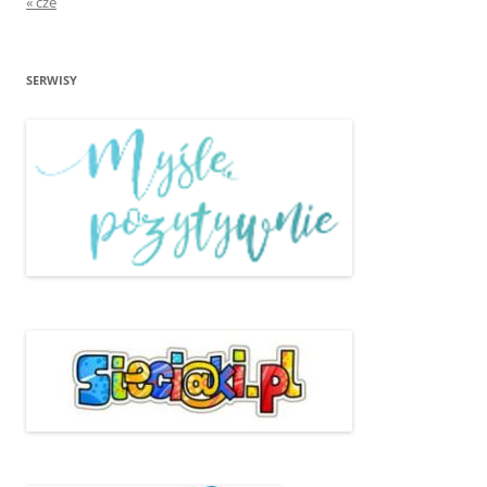
« cze
SERWISY