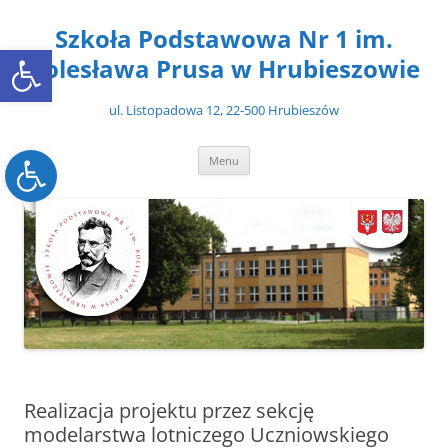
Przejdź
do
Szkoła Podstawowa Nr 1 im.
treści
Open toolbar
Bolesława Prusa w Hrubieszowie
ul. Listopadowa 12, 22-500 Hrubieszów
Open toolbar
Menu
Realizacja projektu przez sekcję
modelarstwa lotniczego Uczniowskiego