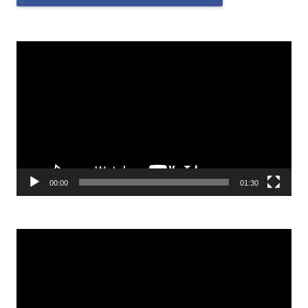
Odtwarzacz
video
00:00
01:30
Odtwarzacz
video