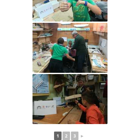
1
2
3
►