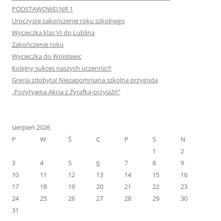
PODSTAWOWEJ NR 1
Uroczyste zakończenie roku szkolnego
Wycieczka klas VI do Lublina
Zakończenie roku
Wycieczka do Wojsławic
Kolejny sukces naszych uczennic!!!
Grecja zdobyta! Niezapomniana szkolna przygoda
„Pozytywna Akcja z Żyrafką-przyjaźń”
sierpień 2026
P
W
Ś
C
P
S
N
1
2
3
4
5
6
7
8
9
10
11
12
13
14
15
16
17
18
19
20
21
22
23
24
25
26
27
28
29
30
31