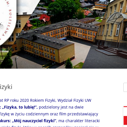
SZAFEK SZKOLNY
ZARZĄDZENIA
” UMIEM PŁYWAĆ”
SU
ZDALNE NAUCZANIE
„BEZPIECZNA DROGA 
STOŁÓWKA SZKO
SZKOŁY Z MRÓWKĄ” O
SEKRETARIAT – KONTAKT
AKADEMIA BEZPIECZN
ŚWIETLICA
PUCHATKA”
DZWONKI
EGZAMIN ÓSMOKL
„BEZPIECZNI W SIECI”
KALENDARZ ROKU
SZKOLNEGO 2025/2026
ORLIK 2019
„CO SĄDZĄ DZIECI O N
SZKOLE…” ZAPRASZAM
RODO
KLAUZULA INFORMACYJNA –
DORADZTWO ZA
DZIEŃ OTWARTY!
FACEBOOK
izyki
Sz
INFORMATYKA, ZAJ
„CZYTAM NA 7”
POLITYKA PRYWATNOŚCI
KOMPUTEROWE
at RP roku 2020 Rokiem Fizyki, Wydział Fizyki UW
„DZIECI -DZIECIOM”
 „Fizyka, to lubię!”,
podzielony jest na dwie
a fizykę w życiu codziennym oraz film przedstawiający
„ESCAPEROOM W ŚWIE
kurs: „Mój nauczyciel fizyki”
, ma charakter literacki
HARRYEGO POTTERA”