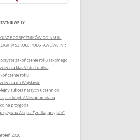
ORTOGRAFICZNE „DWA
Ą”
OGNIE” W „KLUBIE
WCE
ORTOGRAFFITI”
TATNIE WPISY
„TYDZIEŃ MEDIACJI” I
YKAZ PODRĘCZNIKÓW DO NAUKI
OTKANIA
„MIĘDZYNARODOWY DZIEŃ
ELIGII W SZKOLE PODSTAWOWEJ NR
MEDIACJI”
oczyste zakończenie roku szkolnego
AJĘCIA W
NAGRODA W KONKURSIE NA
cieczka klas VI do Lublina
„SZKOLNE KLUBY LIDERÓW
kończenie roku
MYŚLENIA POZYTYWNEGO”
! „
cieczka do Wojsławic
DLA JEDYNKI
lejny sukces naszych uczennic!!!
SPOTKANIA Z PODRÓŻNIKIEM
ecja zdobyta! Niezapomniana
-2019
kolna przygoda
:-)
ozytywna Akcja z Żyrafką-przyjaźń”
NAGRODA W
E LATO
OGÓLNOPOLSKIM
KONKURSIE „MIĘDZY
erpień 2026
P DO
MARZENIEM A PLANEM”