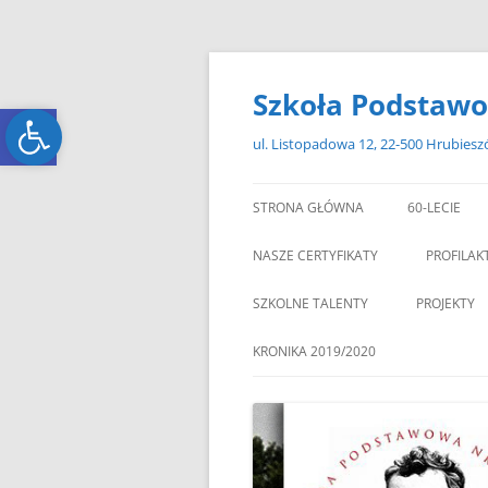
Przejdź
do
treści
Szkoła Podstawo
Open toolbar
Open toolbar
ul. Listopadowa 12, 22-500 Hrubies
STRONA GŁÓWNA
60-LECIE
NASZE CERTYFIKATY
PROFILAK
SZKOLNE TALENTY
PROJEKTY
ERASMUS+
KRONIKA 2019/2020
ZAGRANIC
„MIKOŁAJKOWY ZAWRÓT
PAMI
GŁOWY”
„W GRUDNIOWY DZIEŃ”