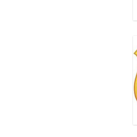
„POZYTYWNA AKCJA Z
ŻYRAFKĄ-PRZYJAŹŃ”
„PROGRAM DLA SZKÓŁ”
DO RODZICÓW
„PRZEPROWADZKA” M
„ROSYJSKIE ŁAMAŃCE
JĘZYKOWE”
„SPOTKANIE Z
SIENKIEWICZEM”
„SZKOŁA MYŚLENIA
POZYTYWNEGO 2.0″ZA
CERTYFIKACYJNE NA MI
PAŹDZIERNIK 2022R.T
JAK ROZWIJAĆ