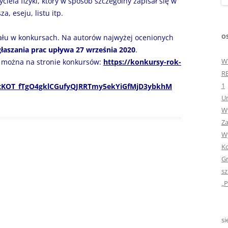
iela fizyki, który w sposób szczególny zapisał się w
„GDYBYM BYŁA KSIĄŻK
, eseju, listu itp.
„HISTORIA W POCZTÓ
OS
ału w konkursach. Na autorów najwyżej ocenionych
ZAMKNIĘTA”
łaszania prac upływa 27 września 2020
.
W
ć można na stronie konkursów:
https://konkursy-rok-
„HOLA ESPAÑA!” – SP
R
INFORMACYJE
1
ccKOT_fTgO4gklCGufyQJRRTmy5ekYiGfMjD3ybkhM
Ur
„JA I MOJA KLASA” – Z
Wy
KLASACH PIERWSZYCH
Za
„JAK POWSTAJE PLOTKA
Wy
Ko
„JEDYNECZKA”
Gr
sz
„JEDYNECZKA” NA LATO 
„P
„JEDYNECZKA” WYDANI
2021
si
„KODOWANIE – WSTĘ