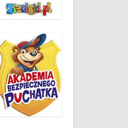
ŻYCZLIWOŚCI I POZDROWIEŃ
PODSUMOWANIE DZIAŁAŃ
„KLUBU ORTOGRAFFITI” -2019
 – LIST
EUROPEJSKI TYDZIEŃ
ŚWIADOMOŚCI DYSLEKSJI
'2019
BP
DZIEŃ BEZPIECZNEGO
INTERNETU ’2020
SZKOLNY DZIEŃ PROFILAKTYKI
W SP NR 1 W HRUBIESZOWIE –
2019
ZAKOŃCZENIE VIII EDYCJI
DANIE
WARSZTATÓW „MĄDRZY
ESIĄC
RODZICE”
EMAT: