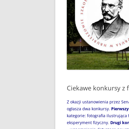
“WAKACJE Z GIGANTAMI”,
CZYLI DARMOWE LEKCJE
PROGRAMOWANIA
„BEZPIECZNI NAD WODĄ”
„CZYTANIE JEST PRZYGODĄ”
„MÓJ SPORTOWY WYCZYN” –
GŁOSUJEMY!
„MY, PIERWSZA BRYGADA…”
Ciekawe konkursy z f
100 ROCZNICA URODZIN JANA
PAWŁA II
Z okazji ustanowienia przez Sen
31 MAJA 2024R. – ŚWIATOWY
ogłasza dwa konkursy.
Pierwszy:
DZIEŃ BEZ PAPIEROSA
kategorie: fotografia ilustrując
eksperyment fizyczny.
Drugi kon
31.05.2020R. „ŚWIATOWY