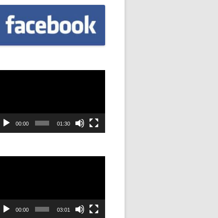
CZNIÓW
DOWAĆ
.
DANIE
dtwarzacz
ideo
SYJNOŚĆ
ANIE Z
00:00
01:30
dtwarzacz
STAN”
ideo
M
ANIE W
SZKOŁA
00:00
03:01