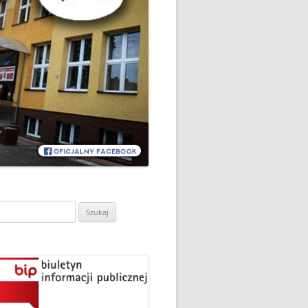
CH
DZIEŃ OTWARTY PORADNI
PSYCHOLOGICZNO-
PEDAGOGICZNEJ W
DO
HRUBIESZOWIE
LNA
RAZ „
EGO
SPOSÓB NA ORTOGRAFIĘ W
„KLUBIE ORTOGRAFFITI”
ASISTY
SZKOŁA MYŚLENIA
MŁODZI MODELARZE Z UKS
POZYTYWNEGO’2019
ASZEJ
„JEDYNKA” NA ZAWODACH
Y NA
WODOWE
TARGI EDUKACJI I PRACY
VII EDYCJA WARSZTATÓW
W GRODKOWIE
„MĄDRZY RODZICE” – 2019
ukaj:
.
UKS „JEDYNKA” NA 84
ZAKOŃCZENIE PROGRAMU
MISTRZOSTWA POLSKI
„PRZYJACIELE ZIPPIEGO”
JUNIORÓW W KROŚNIE – 2019
ŚWIATOWY DZIEŃ KSIĄŻKI W
TRZY MEDALE Z PUCHARU
CIE
„KLUBIE ORTOGRAFFITI” -2019
POLSKI W GLIWICACH – 2019