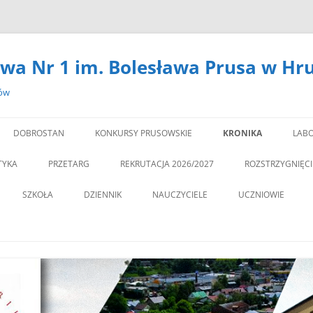
wa Nr 1 im. Bolesława Prusa w Hr
zów
DOBROSTAN
KONKURSY PRUSOWSKIE
KRONIKA
LABO
#14301 (BEZ TYTUŁU)
LA
TYKA
PRZETARG
REKRUTACJA 2026/2027
ROZSTRZYGNIĘC
,,DEBATA” REKOMEN
SZKOŁA
DZIENNIK
NAUCZYCIELE
UCZNIOWIE
PROGRAM PROFILAKTY
DEKLARACJA DOSTĘPNOŚCI
PSYCHOLOG
„JEDYNECZKA”
,,JEDYNKA” BĘDZIE MIA
ZNA MOBILNOŚĆ
DOKUMENTY
PEDAGOG
BIBLIOTEKA
PEDAGO
NOWĄ SALĘ GIMNAST
ĘTAMY!
PZO
MSU
,,SPRZĄTAMY DLA POL
STATUT
REGULAMIN KORZY
” CZY ZNASZ…..?”