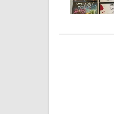
„CZY ZNASZ…?”
INFORMACJA DLA RODZICÓW
UCZNIÓW KLAS 8
INFORMACJA NA TEMAT
WYNIKÓW EGZAMINU KLAS 8
INFORMACJA O REALIZACJI
PROJEKTU W RAMACH
PROGRAMU „GROBY I
CMENTARZE WOJENNE W
KRAJU”
INFORMACJE DLA RODZICÓW
INFORMACJE URZĘDU MIASTA
INFORMACJE W SPRAWIE
PRÓBNEGO EGZAMINU KLAS 8