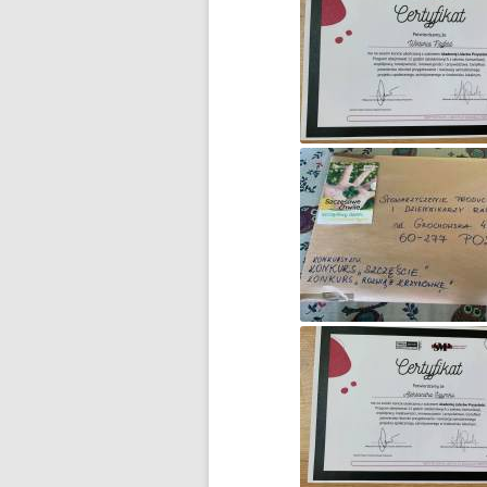
DZIEŃ MISIA PLUSZOWEGO
DZIEŃ OTWARTY
DZIEŃ PATRONA JUŻ ZA
NAMI…
DZIEŃ PATRONA SZKOŁY
DZIEŃ PATRONA SZKOŁY –
ZAPROSZENIE
DZIEŃ PLUSZOWEGO MISIA W
GRUPIE ZEROWEJ
EGZAMIN ÓSMOKLASISTY –
WAŻNE INFORMACJE
ESCAPE ROOM W BIBLIOTECE