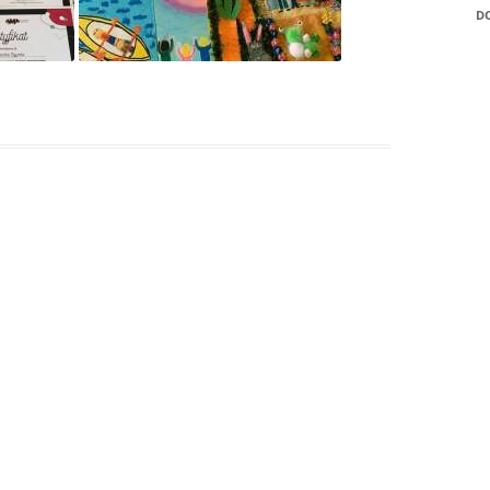
D
POZYTYWNEGO’2021
„WIGILIJNĄ, CICHĄ NO
„ZAELEKTRYZOWANI”
„ZAWODOWY STRZAŁ W
WYBIERZ SWOJĄ PRZYS
„ZAWODOWY STRZAŁ W
„AKTYWNI BŁĘKITNI – 
PRZYJAZNA WODZIE”!
„EDUKACJA Z WOJSKIE
CZYLI WSPÓLNE DZIAŁ
MEN I MON NA RZECZ
BEZPIECZEŃSTWA
„EUROPEJSKI TYDZIEŃ
DYSLEKSJI”