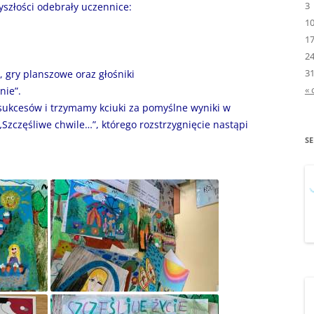
3
szłości odebrały uczennice:
PROGRAMOWANIA”
1
1
„MLEKO I OWOCE W S
2
3
„NA STRAŻY CZYSTEJ ZI
, gry planszowe oraz głośniki
« 
nie”.
„NIE RANIĘ SŁOWEM”
sukcesów i trzymamy kciuki za pomyślne wyniki w
Szczęśliwe chwile…”, którego rozstrzygnięcie nastąpi
„OD GRABSKIEGO DO
S
BALCEROWICZA –
REFORMATORZY I ARCH
ŁADU GOSPODARCZEG
„OPOWIEŚĆ O CZUJĄT
„PIDŻAMA PARTY”
„PODRÓŻ W ŚWIAT
WARTOŚCI”
„POLSKA MOJA OJCZY