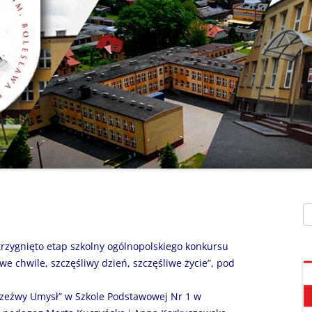
SZAFEK SZKOLNY
ZARZĄDZENIA
” UMIEM PŁYWAĆ”
SU
ZDALNE NAUCZANIE
„BEZPIECZNA DROGA 
STOŁÓWKA SZKO
SZKOŁY Z MRÓWKĄ” O
SEKRETARIAT – KONTAKT
AKADEMIA BEZPIECZN
ŚWIETLICA
PUCHATKA”
DZWONKI
EGZAMIN ÓSMOKL
„BEZPIECZNI W SIECI”
KALENDARZ ROKU
SZKOLNEGO 2025/2026
ORLIK 2019
„CO SĄDZĄ DZIECI O N
SZKOLE…” ZAPRASZAM
RODO
KLAUZULA INFORMACYJNA –
DORADZTWO ZA
DZIEŃ OTWARTY!
FACEBOOK
Sz
INFORMATYKA, ZAJ
„CZYTAM NA 7”
POLITYKA PRYWATNOŚCI
KOMPUTEROWE
trzygnięto etap szkolny ogólnopolskiego konkursu
„DZIECI -DZIECIOM”
iwe chwile, szczęśliwy dzień, szczęśliwe życie”, pod
„ESCAPEROOM W ŚWIE
rzeźwy Umysł” w Szkole Podstawowej Nr 1 w
HARRYEGO POTTERA”