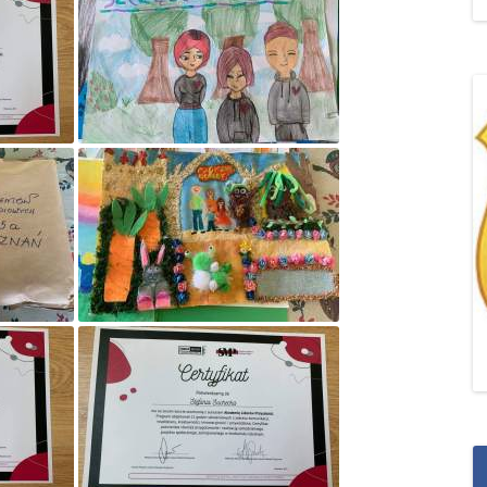
„POZYTYWNA AKCJA Z
ŻYRAFKĄ-PRZYJAŹŃ”
„PROGRAM DLA SZKÓŁ”
DO RODZICÓW
„PRZEPROWADZKA” M
„ROSYJSKIE ŁAMAŃCE
JĘZYKOWE”
„SPOTKANIE Z
SIENKIEWICZEM”
„SZKOŁA MYŚLENIA
POZYTYWNEGO 2.0″ZA
CERTYFIKACYJNE NA MI
PAŹDZIERNIK 2022R.T
JAK ROZWIJAĆ