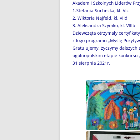
Akademii Szkolnych Liderów Przy
BŁĘKITNA KOLĘDA…
1.Stefania Suchecka, kl. VIc
2. Wiktoria Najfeld, kl. VIId
CZWARTOKLASIŚCI NA
3. Aleksandra Szymko, kl. VIIIb
BASENIE
Dziewczęta otrzymały certyfikaty
z logo programu „Myślę Pozytyw
DOMOWY TEATRZYK
Gratulujemy, życzymy dalszych 
ogólnopolskim etapie konkursu „
DOMOWY TEATRZYK – CZĘŚĆ 2
31 sierpnia 2021r.
DROGA DO WOLNOŚCI…
DZIĘKUJEMY ZA WASZE
WIELKIE SERCA!
DZIEŃ DZIECKA
DZIEŃ KOBIET
DZIEŃ KOTA
DZIEŃ MISIA