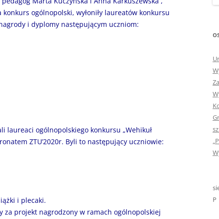
e pedagog Marta Kuczyńska i Anna Karkuszewska ,
„GDYBYM BYŁA KSIĄŻK
 konkurs ogólnopolski, wyłoniły laureatów konkursu
 nagrody i dyplomy następującym uczniom:
„HISTORIA W POCZTÓ
OS
ZAMKNIĘTA”
Ur
„HOLA ESPAÑA!” – SP
Wy
INFORMACYJE
Za
Wy
„JA I MOJA KLASA” – Z
Ko
KLASACH PIERWSZYCH
Gr
„JAK POWSTAJE PLOTKA
sz
li laureaci ogólnopolskiego konkursu „Wehikuł
„P
tronatem ZTU’2020r. Byli to następujący uczniowie:
„JEDYNECZKA”
Wy
„JEDYNECZKA” NA LATO 
„JEDYNECZKA” WYDANI
si
2021
P
ążki i plecaki.
ty za projekt nagrodzony w ramach ogólnopolskiej
„KODOWANIE – WSTĘ