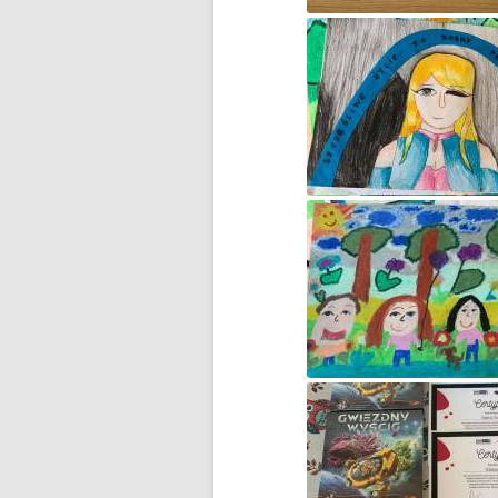
F1N PUCHAR POLSKI
ROZPOCZĘTY
FERIE NA SPORTOWO!
FERIE ZIMOWE CZAS ZACZĄĆ!
FOTOSTORY Z PRUSEM –
KONKURS
GAZETKA „JEDYNECZKA”
GAZETKA SZKOLNA
„JEDYNECZKA-LATO”
HARMONOGRAM REKRUTACJI
DO SZKÓŁ
PONADPODSTAWOWYCH
II ETAP WOJEWÓDZKIEGO
KONKURSU CZYTELNICZEGO