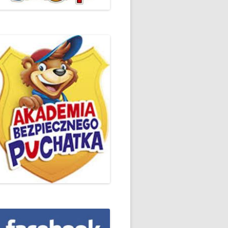
ŻYCZLIWOŚCI I POZDROWIEŃ
PODSUMOWANIE DZIAŁAŃ
„KLUBU ORTOGRAFFITI” -2019
 – LIST
EUROPEJSKI TYDZIEŃ
ŚWIADOMOŚCI DYSLEKSJI
'2019
BP
DZIEŃ BEZPIECZNEGO
INTERNETU ’2020
SZKOLNY DZIEŃ PROFILAKTYKI
W SP NR 1 W HRUBIESZOWIE –
2019
ZAKOŃCZENIE VIII EDYCJI
DANIE
WARSZTATÓW „MĄDRZY
ESIĄC
RODZICE”
EMAT: