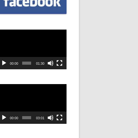
CZNIÓW
DOWAĆ
.
dtwarzacz
ideo
DANIE
SYJNOŚĆ
00:00
01:30
ANIE Z
dtwarzacz
ideo
STAN”
M
00:00
03:01
ANIE W
SZKOŁA