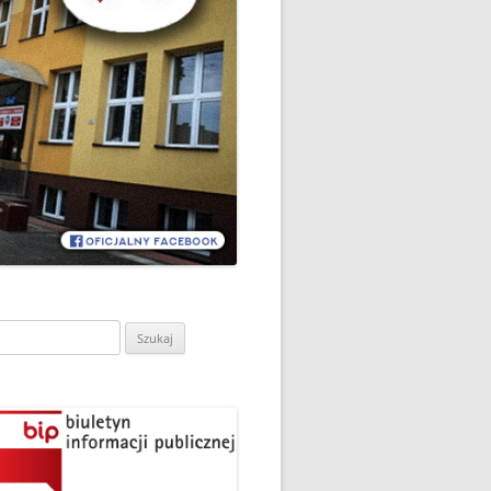
CH
DZIEŃ OTWARTY PORADNI
PSYCHOLOGICZNO-
PEDAGOGICZNEJ W
DO
HRUBIESZOWIE
LNA
RAZ „
EGO
SPOSÓB NA ORTOGRAFIĘ W
„KLUBIE ORTOGRAFFITI”
ASISTY
SZKOŁA MYŚLENIA
MŁODZI MODELARZE Z UKS
POZYTYWNEGO’2019
ASZEJ
„JEDYNKA” NA ZAWODACH
Y NA
WODOWE
TARGI EDUKACJI I PRACY
VII EDYCJA WARSZTATÓW
W GRODKOWIE
„MĄDRZY RODZICE” – 2019
ukaj:
.
UKS „JEDYNKA” NA 84
ZAKOŃCZENIE PROGRAMU
MISTRZOSTWA POLSKI
„PRZYJACIELE ZIPPIEGO”
JUNIORÓW W KROŚNIE – 2019
ŚWIATOWY DZIEŃ KSIĄŻKI W
TRZY MEDALE Z PUCHARU
CIE
„KLUBIE ORTOGRAFFITI” -2019
POLSKI W GLIWICACH – 2019