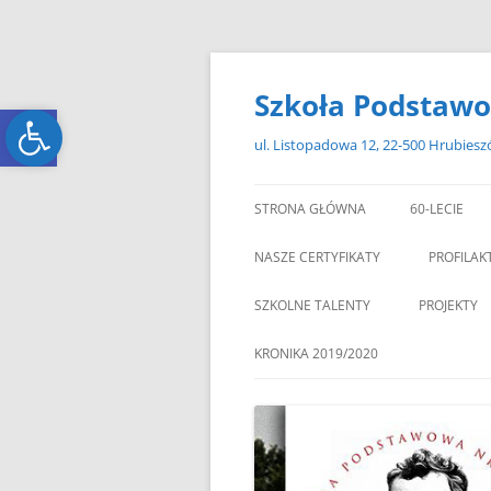
Przejdź
do
treści
Szkoła Podstawo
Open toolbar
Open toolbar
ul. Listopadowa 12, 22-500 Hrubies
STRONA GŁÓWNA
60-LECIE
NASZE CERTYFIKATY
PROFILAK
SZKOLNE TALENTY
PROJEKTY
ERASMUS+
KRONIKA 2019/2020
ZAGRANIC
„MIKOŁAJKOWY ZAWRÓT
PAMI
GŁOWY”
„W GRUDNIOWY DZIEŃ”