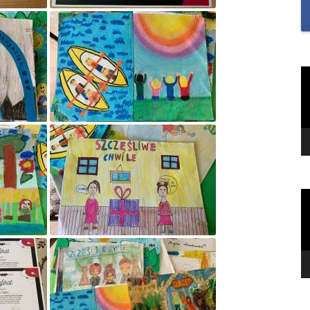
SAMODZIELNOŚĆ U U
I UCZENNIC ORAZ BU
MOTYWACJĘ DO NAUKI
„SZKOŁA MYŚLENIA
O
v
POZYTYWNEGO 2.0″ZA
NA MIESIĄC CZERWIEC
2022R.TEMAT: REFLEK
I WDZIĘCZNOŚĆ?
„TO JEST KTOŚ” SPOTK
GWIAZDĄ TOMASZEM
O
KIEŁBOWICZEM
v
„TU SIĘ DBA O DOBRO
„UWAŻNOŚĆ W NASZY
ŻYCIU”-PIERWSZE ZAD
RAMACH PROGRAMU 
MYŚLENIA