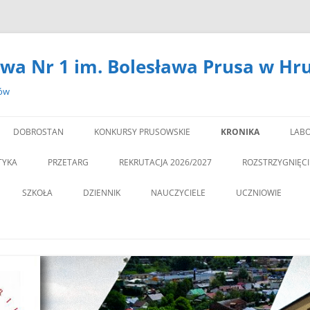
wa Nr 1 im. Bolesława Prusa w Hr
zów
DOBROSTAN
KONKURSY PRUSOWSKIE
KRONIKA
LABO
#14301 (BEZ TYTUŁU)
LA
TYKA
PRZETARG
REKRUTACJA 2026/2027
ROZSTRZYGNIĘC
,,DEBATA” REKOMEN
SZKOŁA
DZIENNIK
NAUCZYCIELE
UCZNIOWIE
PROGRAM PROFILAKTY
DEKLARACJA DOSTĘPNOŚCI
PSYCHOLOG
„JEDYNECZKA”
,,JEDYNKA” BĘDZIE MIA
ZNA MOBILNOŚĆ
DOKUMENTY
PEDAGOG
BIBLIOTEKA
PEDAGO
NOWĄ SALĘ GIMNAST
ĘTAMY!
PZO
MSU
,,SPRZĄTAMY DLA POL
STATUT
REGULAMIN KORZY
” CZY ZNASZ…..?”