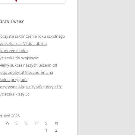
ORTOGRAFICZNE „DWA
Ą”
OGNIE” W „KLUBIE
WCE
ORTOGRAFFITI”
TATNIE WPISY
„TYDZIEŃ MEDIACJI” I
oczyste zakończenie roku szkolnego
OTKANIA
„MIĘDZYNARODOWY DZIEŃ
cieczka klas VI do Lublina
MEDIACJI”
kończenie roku
cieczka do Wojsławic
AJĘCIA W
NAGRODA W KONKURSIE NA
lejny sukces naszych uczennic!!!
„SZKOLNE KLUBY LIDERÓW
ecja zdobyta! Niezapomniana
MYŚLENIA POZYTYWNEGO”
! „
kolna przygoda
DLA JEDYNKI
ozytywna Akcja z Żyrafką-przyjaźń”
SPOTKANIA Z PODRÓŻNIKIEM
cieczka klasy 5c
-2019
:-)
NAGRODA W
E LATO
erpień 2026
OGÓLNOPOLSKIM
W
Ś
C
P
S
N
KONKURSIE „MIĘDZY
1
2
P DO
MARZENIEM A PLANEM”