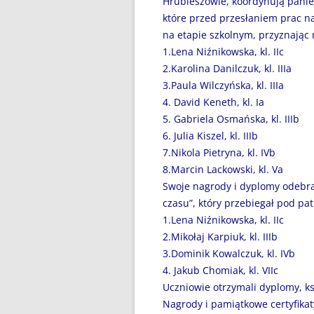
Hrubieszowie, koordynują pani
DZIEŃ BEZ PAPIEROSA”
które przed przesłaniem prac na
80. ROCZNICA ZBRODNI
na etapie szkolnym, przyznając
KATYŃSKIEJ
1.Lena Niźnikowska, kl. IIc
2.Karolina Danilczuk, kl. IIIa
AKADEMIA BEZPIECZNEGO
3.Paula Wilczyńska, kl. IIIa
PUCHATKA
4. David Keneth, kl. Ia
5. Gabriela Osmańska, kl. IIIb
AKCJA EDUKACYJNA „DZIECI
6. Julia Kiszel, kl. IIIb
UCZĄ RODZICÓW”
7.Nikola Pietryna, kl. IVb
8.Marcin Lackowski, kl. Va
ANDRZEJKI
Swoje nagrody i dyplomy odebra
ANTYMINA – PROFILAKTYKA Z
czasu”, który przebiegał pod pa
PASJĄ
1.Lena Niźnikowska, kl. IIc
2.Mikołaj Karpiuk, kl. IIIb
APLIKACJA PROTEGO SAFE –
3.Dominik Kowalczuk, kl. IVb
WIADOMOŚĆ DLA RODZICÓW
4. Jakub Chomiak, kl. VIIc
Uczniowie otrzymali dyplomy, ksi
BEZPIECZNY POWRÓT DO
Nagrody i pamiątkowe certyfika
SZKOŁY