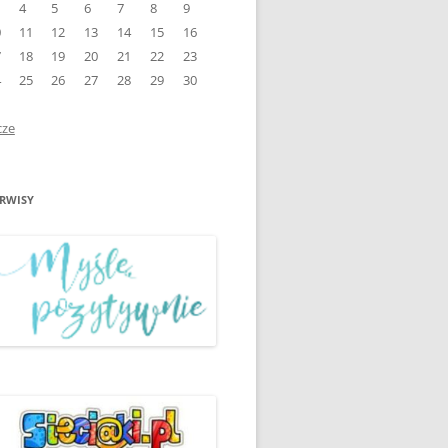
4
5
6
7
8
9
0
11
12
13
14
15
16
ŚWIATOWY DZIEŃ BEZ
7
18
19
20
21
22
23
ZKOLE”
PAPIEROSA
4
25
26
27
28
29
30
1
EMI”
WARSZTATY PROFILAKTYCZNE
cze
„PROFILAKTYKA NA START”
WSPÓŁPRACA MEDIATORÓW
ZE SZKOLNEGO KLUBU
ERWISY
MEDIATORA ZE
ITEKCI
ŚRODOWISKIEM LOKALNYM
O”
MIĘDZYNARODOWY DZIEŃ
KACH”
PRAW DZIECKA Z UNICEF
PROJEKT „MYŚLĘ
POZYTYWNIE” II PÓŁROCZE
2018/2019
ŚWIATOWY DZIEŃ
ZNA”