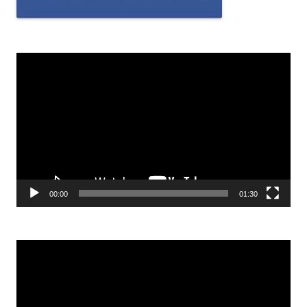
Odtwarzacz
video
00:00
01:30
Odtwarzacz
video