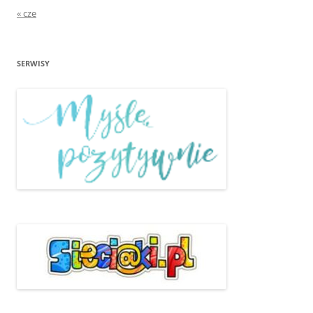
« cze
SERWISY