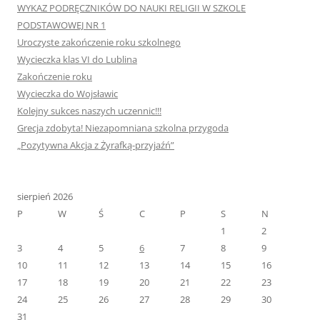
WYKAZ PODRĘCZNIKÓW DO NAUKI RELIGII W SZKOLE
PODSTAWOWEJ NR 1
Uroczyste zakończenie roku szkolnego
Wycieczka klas VI do Lublina
Zakończenie roku
Wycieczka do Wojsławic
Kolejny sukces naszych uczennic!!!
Grecja zdobyta! Niezapomniana szkolna przygoda
„Pozytywna Akcja z Żyrafką-przyjaźń”
sierpień 2026
P
W
Ś
C
P
S
N
1
2
3
4
5
6
7
8
9
10
11
12
13
14
15
16
17
18
19
20
21
22
23
24
25
26
27
28
29
30
31