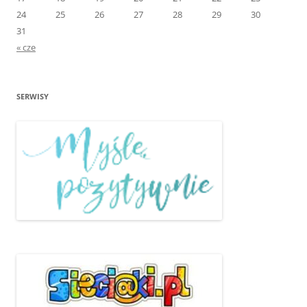
24
25
26
27
28
29
30
31
« cze
SERWISY