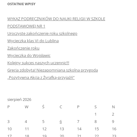
OSTATNIE WPISY
WYKAZ PODRĘCZNIKÓW DO NAUKI RELIGII W SZKOLE
PODSTAWOWEJ NR 1
Uroczyste zakończenie roku szkolnego
Wycieczka klas VI do Lublina
Zakończenie roku
Wycieczka do Wojsławic
Kolejny sukces naszych uczennic!!!
Grecja zdobyta! Niezapomniana szkolna przygoda
„Pozytywna Akcja z Żyrafką-przyjaźń”
sierpień 2026
P
W
Ś
C
P
S
N
1
2
3
4
5
6
7
8
9
10
11
12
13
14
15
16
17
18
19
20
21
22
23