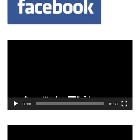
Odtwarzacz
video
00:00
01:30
Odtwarzacz
video