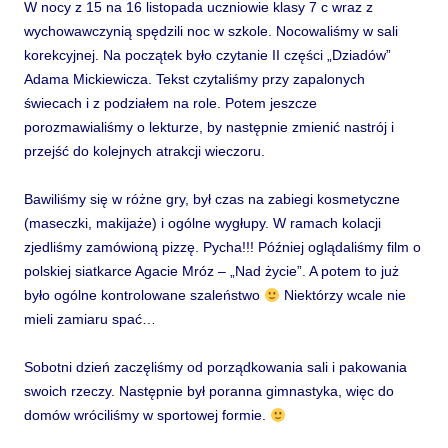
W nocy z 15 na 16 listopada uczniowie klasy 7 c wraz z
wychowawczynią spędzili noc w szkole. Nocowaliśmy w sali
korekcyjnej. Na początek było czytanie II części „Dziadów”
Adama Mickiewicza. Tekst czytaliśmy przy zapalonych
świecach i z podziałem na role. Potem jeszcze
porozmawialiśmy o lekturze, by następnie zmienić nastrój i
przejść do kolejnych atrakcji wieczoru.
Bawiliśmy się w różne gry, był czas na zabiegi kosmetyczne
(maseczki, makijaże) i ogólne wygłupy. W ramach kolacji
zjedliśmy zamówioną pizzę. Pycha!!!
Później oglądaliśmy film o
polskiej siatkarce Agacie Mróz – „Nad życie”. A potem to już
było ogólne kontrolowane szaleństwo
Niektórzy wcale nie
mieli zamiaru spać…
Sobotni dzień zaczęliśmy od porządkowania sali i pakowania
swoich rzeczy. Następnie był poranna gimnastyka, więc do
domów wróciliśmy w sportowej formie.