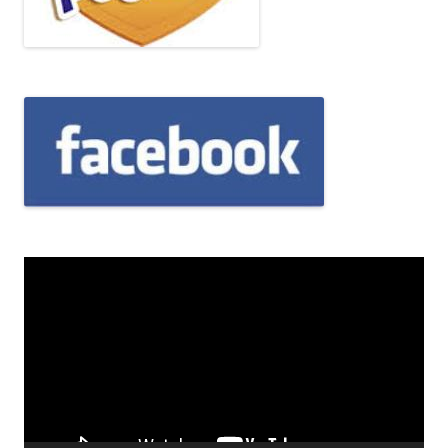
Odtwarzacz
video