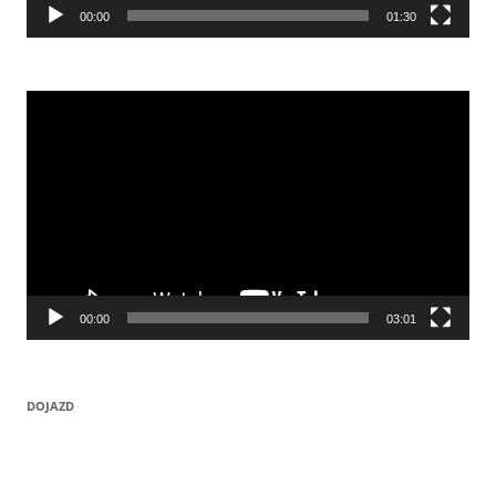
00:00
01:30
Odtwarzacz
video
00:00
03:01
DOJAZD