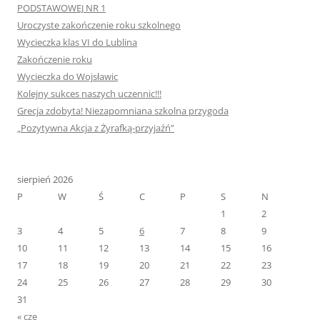
PODSTAWOWEJ NR 1
Uroczyste zakończenie roku szkolnego
Wycieczka klas VI do Lublina
Zakończenie roku
Wycieczka do Wojsławic
Kolejny sukces naszych uczennic!!!
Grecja zdobyta! Niezapomniana szkolna przygoda
„Pozytywna Akcja z Żyrafką-przyjaźń”
sierpień 2026
P
W
Ś
C
P
S
N
1
2
3
4
5
6
7
8
9
10
11
12
13
14
15
16
17
18
19
20
21
22
23
24
25
26
27
28
29
30
31
« cze