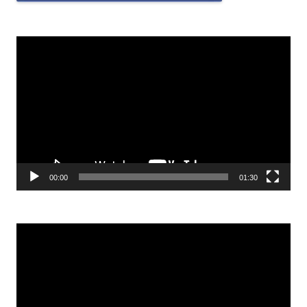
Odtwarzacz
video
00:00
01:30
Odtwarzacz
video