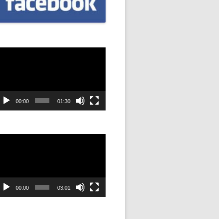
CZNIÓW
DOWAĆ
.
dtwarzacz
ideo
DANIE
SYJNOŚĆ
00:00
01:30
ANIE Z
dtwarzacz
ideo
STAN”
M
00:00
03:01
ANIE W
SZKOŁA