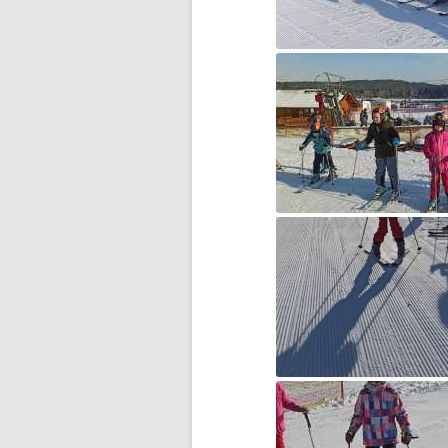
BŁĘKITNA KOLĘDA…
CZWARTOKLASIŚCI NA
BASENIE
DOMOWY TEATRZYK
DOMOWY TEATRZYK – CZĘŚĆ 2
DROGA DO WOLNOŚCI…
DZIĘKUJEMY ZA WASZE
WIELKIE SERCA!
DZIEŃ DZIECKA
DZIEŃ KOBIET
DZIEŃ KOTA
DZIEŃ MISIA