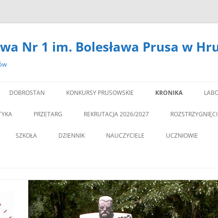
wa Nr 1 im. Bolesława Prusa w Hr
zów
DOBROSTAN
KONKURSY PRUSOWSKIE
KRONIKA
LABO
#14301 (BEZ TYTUŁU)
LA
TYKA
PRZETARG
REKRUTACJA 2026/2027
ROZSTRZYGNIĘC
,,DEBATA” REKOMEN
SZKOŁA
DZIENNIK
NAUCZYCIELE
UCZNIOWIE
PROGRAM PROFILAKTY
DEKLARACJA DOSTĘPNOŚCI
PSYCHOLOG
„JEDYNECZKA”
,,JEDYNKA” BĘDZIE MIA
ZNA MOBILNOŚĆ
DOKUMENTY
PEDAGOG
BIBLIOTEKA
PEDAGO
NOWĄ SALĘ GIMNAST
ĘTAMY!
PZO
MSU
,,SPRZĄTAMY DLA POL
STATUT
REGULAMIN KORZY
” CZY ZNASZ…..?”