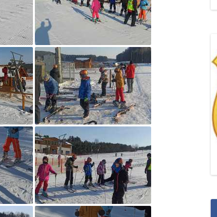
„POZYTYWNA AKCJA Z
ŻYRAFKĄ-PRZYJAŹŃ”
„PROGRAM DLA SZKÓŁ”
DO RODZICÓW
„PRZEPROWADZKA” M
„ROSYJSKIE ŁAMAŃCE
JĘZYKOWE”
„SPOTKANIE Z
SIENKIEWICZEM”
„SZKOŁA MYŚLENIA
POZYTYWNEGO 2.0″ZA
CERTYFIKACYJNE NA MI
PAŹDZIERNIK 2022R.T
JAK ROZWIJAĆ