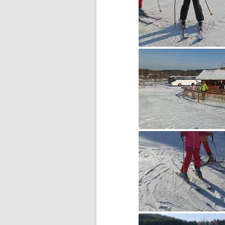
DZIEŃ MISIA PLUSZOWEGO
DZIEŃ OTWARTY
DZIEŃ PATRONA JUŻ ZA
NAMI…
DZIEŃ PATRONA SZKOŁY
DZIEŃ PATRONA SZKOŁY –
ZAPROSZENIE
DZIEŃ PLUSZOWEGO MISIA W
GRUPIE ZEROWEJ
EGZAMIN ÓSMOKLASISTY –
WAŻNE INFORMACJE
ESCAPE ROOM W BIBLIOTECE