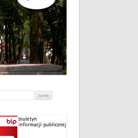
CH
DZIEŃ OTWARTY PORADNI
PSYCHOLOGICZNO-
PEDAGOGICZNEJ W
DO
HRUBIESZOWIE
LNA
RAZ „
EGO
SPOSÓB NA ORTOGRAFIĘ W
„KLUBIE ORTOGRAFFITI”
ASISTY
SZKOŁA MYŚLENIA
MŁODZI MODELARZE Z UKS
POZYTYWNEGO’2019
ASZEJ
„JEDYNKA” NA ZAWODACH
Y NA
WODOWE
TARGI EDUKACJI I PRACY
VII EDYCJA WARSZTATÓW
W GRODKOWIE
„MĄDRZY RODZICE” – 2019
ukaj:
.
UKS „JEDYNKA” NA 84
ZAKOŃCZENIE PROGRAMU
MISTRZOSTWA POLSKI
„PRZYJACIELE ZIPPIEGO”
JUNIORÓW W KROŚNIE – 2019
ŚWIATOWY DZIEŃ KSIĄŻKI W
TRZY MEDALE Z PUCHARU
CIE
„KLUBIE ORTOGRAFFITI” -2019
POLSKI W GLIWICACH – 2019