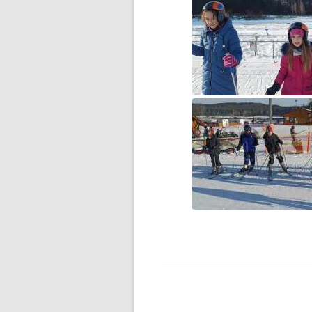
F1N PUCHAR POLSKI
ROZPOCZĘTY
FERIE NA SPORTOWO!
FERIE ZIMOWE CZAS ZACZĄĆ!
FOTOSTORY Z PRUSEM –
KONKURS
GAZETKA „JEDYNECZKA”
GAZETKA SZKOLNA
„JEDYNECZKA-LATO”
HARMONOGRAM REKRUTACJI
DO SZKÓŁ
PONADPODSTAWOWYCH
II ETAP WOJEWÓDZKIEGO
KONKURSU CZYTELNICZEGO