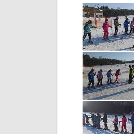
DZIEŃ BEZ PAPIEROSA”
80. ROCZNICA ZBRODNI
KATYŃSKIEJ
AKADEMIA BEZPIECZNEGO
PUCHATKA
AKCJA EDUKACYJNA „DZIECI
UCZĄ RODZICÓW”
ANDRZEJKI
ANTYMINA – PROFILAKTYKA Z
PASJĄ
APLIKACJA PROTEGO SAFE –
WIADOMOŚĆ DLA RODZICÓW
BEZPIECZNY POWRÓT DO
SZKOŁY