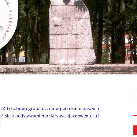
SZAFEK SZKOLNY
ZARZĄDZENIA
” UMIEM PŁYWAĆ”
SU
ZDALNE NAUCZANIE
„BEZPIECZNA DROGA 
STOŁÓWKA SZKO
SZKOŁY Z MRÓWKĄ” O
SEKRETARIAT – KONTAKT
AKADEMIA BEZPIECZN
ŚWIETLICA
PUCHATKA”
DZWONKI
EGZAMIN ÓSMOKL
„BEZPIECZNI W SIECI”
KALENDARZ ROKU
SZKOLNEGO 2025/2026
ORLIK 2019
„CO SĄDZĄ DZIECI O N
SZKOLE…” ZAPRASZAM
RODO
KLAUZULA INFORMACYJNA –
DORADZTWO ZA
DZIEŃ OTWARTY!
FACEBOOK
Sz
INFORMATYKA, ZAJ
„CZYTAM NA 7”
POLITYKA PRYWATNOŚCI
KOMPUTEROWE
ad 40 osobowa grupa uczniów pod okiem naszych
„DZIECI -DZIECIOM”
ać się z podstawami narciarstwa zjazdowego. Już
„ESCAPEROOM W ŚWIE
HARRYEGO POTTERA”