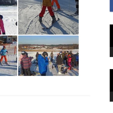
SAMODZIELNOŚĆ U U
I UCZENNIC ORAZ BU
MOTYWACJĘ DO NAUKI
„SZKOŁA MYŚLENIA
O
v
POZYTYWNEGO 2.0″ZA
NA MIESIĄC CZERWIEC
2022R.TEMAT: REFLEK
I WDZIĘCZNOŚĆ?
„TO JEST KTOŚ” SPOTK
GWIAZDĄ TOMASZEM
O
KIEŁBOWICZEM
v
„TU SIĘ DBA O DOBRO
„UWAŻNOŚĆ W NASZY
ŻYCIU”-PIERWSZE ZAD
RAMACH PROGRAMU 
MYŚLENIA