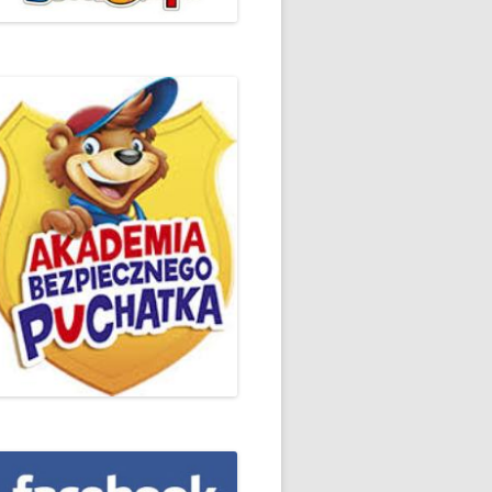
ŻYCZLIWOŚCI I POZDROWIEŃ
PODSUMOWANIE DZIAŁAŃ
„KLUBU ORTOGRAFFITI” -2019
 – LIST
EUROPEJSKI TYDZIEŃ
ŚWIADOMOŚCI DYSLEKSJI
'2019
BP
DZIEŃ BEZPIECZNEGO
INTERNETU ’2020
SZKOLNY DZIEŃ PROFILAKTYKI
W SP NR 1 W HRUBIESZOWIE –
2019
ZAKOŃCZENIE VIII EDYCJI
DANIE
WARSZTATÓW „MĄDRZY
ESIĄC
RODZICE”
EMAT: