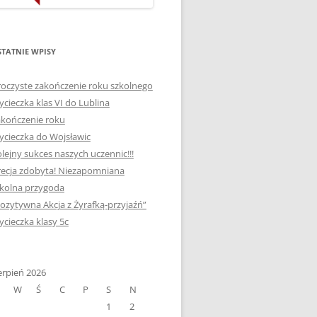
ORTOGRAFICZNE „DWA
Ą”
OGNIE” W „KLUBIE
WCE
ORTOGRAFFITI”
TATNIE WPISY
„TYDZIEŃ MEDIACJI” I
oczyste zakończenie roku szkolnego
OTKANIA
„MIĘDZYNARODOWY DZIEŃ
cieczka klas VI do Lublina
MEDIACJI”
kończenie roku
cieczka do Wojsławic
AJĘCIA W
NAGRODA W KONKURSIE NA
lejny sukces naszych uczennic!!!
„SZKOLNE KLUBY LIDERÓW
ecja zdobyta! Niezapomniana
MYŚLENIA POZYTYWNEGO”
! „
kolna przygoda
DLA JEDYNKI
ozytywna Akcja z Żyrafką-przyjaźń”
SPOTKANIA Z PODRÓŻNIKIEM
cieczka klasy 5c
-2019
:-)
NAGRODA W
E LATO
erpień 2026
OGÓLNOPOLSKIM
W
Ś
C
P
S
N
KONKURSIE „MIĘDZY
1
2
P DO
MARZENIEM A PLANEM”