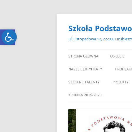
Przejdź
do
treści
Szkoła Podstawo
Open toolbar
Open toolbar
ul. Listopadowa 12, 22-500 Hrubies
STRONA GŁÓWNA
60-LECIE
NASZE CERTYFIKATY
PROFILAK
SZKOLNE TALENTY
PROJEKTY
ERASMUS+
KRONIKA 2019/2020
ZAGRANIC
„MIKOŁAJKOWY ZAWRÓT
PAMI
GŁOWY”
„W GRUDNIOWY DZIEŃ”