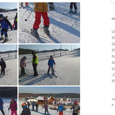
„GDYBYM BYŁA KSIĄŻK
„HISTORIA W POCZTÓ
OS
ZAMKNIĘTA”
Ur
„HOLA ESPAÑA!” – SP
Wy
INFORMACYJE
Za
Wy
„JA I MOJA KLASA” – Z
Ko
KLASACH PIERWSZYCH
Gr
„JAK POWSTAJE PLOTKA
sz
„P
„JEDYNECZKA”
Wy
„JEDYNECZKA” NA LATO 
„JEDYNECZKA” WYDANI
si
2021
P
„KODOWANIE – WSTĘ