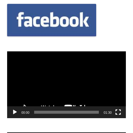
Odtwarzacz
video
00:00
01:30