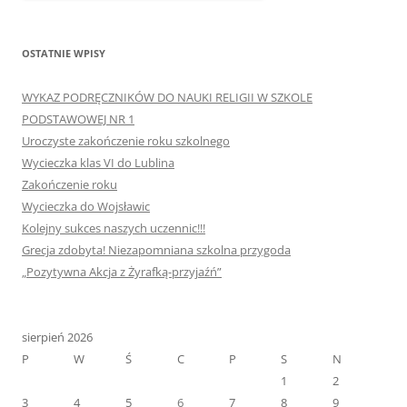
OSTATNIE WPISY
WYKAZ PODRĘCZNIKÓW DO NAUKI RELIGII W SZKOLE
PODSTAWOWEJ NR 1
Uroczyste zakończenie roku szkolnego
Wycieczka klas VI do Lublina
Zakończenie roku
Wycieczka do Wojsławic
Kolejny sukces naszych uczennic!!!
Grecja zdobyta! Niezapomniana szkolna przygoda
„Pozytywna Akcja z Żyrafką-przyjaźń”
sierpień 2026
P
W
Ś
C
P
S
N
1
2
3
4
5
6
7
8
9