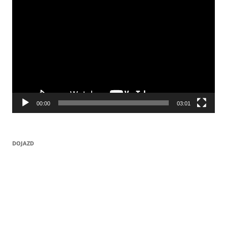
Odtwarzacz
video
00:00
03:01
DOJAZD