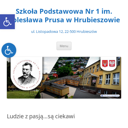
Przejdź
do
Szkoła Podstawowa Nr 1 im.
treści
Open toolbar
Bolesława Prusa w Hrubieszowie
ul. Listopadowa 12, 22-500 Hrubieszów
Open toolbar
Menu
Ludzie z pasją…są ciekawi