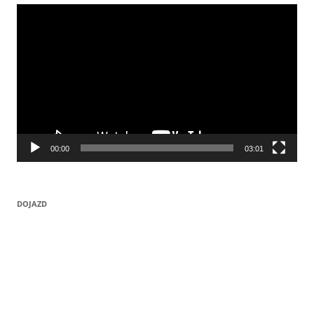
Odtwarzacz
video
00:00
03:01
DOJAZD