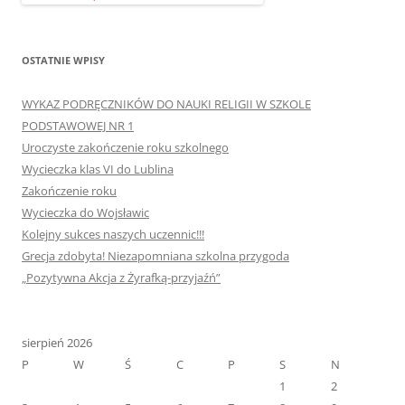
OSTATNIE WPISY
WYKAZ PODRĘCZNIKÓW DO NAUKI RELIGII W SZKOLE
PODSTAWOWEJ NR 1
Uroczyste zakończenie roku szkolnego
Wycieczka klas VI do Lublina
Zakończenie roku
Wycieczka do Wojsławic
Kolejny sukces naszych uczennic!!!
Grecja zdobyta! Niezapomniana szkolna przygoda
„Pozytywna Akcja z Żyrafką-przyjaźń”
sierpień 2026
P
W
Ś
C
P
S
N
1
2