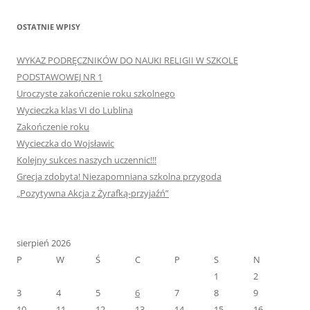
OSTATNIE WPISY
WYKAZ PODRĘCZNIKÓW DO NAUKI RELIGII W SZKOLE
PODSTAWOWEJ NR 1
Uroczyste zakończenie roku szkolnego
Wycieczka klas VI do Lublina
Zakończenie roku
Wycieczka do Wojsławic
Kolejny sukces naszych uczennic!!!
Grecja zdobyta! Niezapomniana szkolna przygoda
„Pozytywna Akcja z Żyrafką-przyjaźń”
sierpień 2026
P
W
Ś
C
P
S
N
1
2
3
4
5
6
7
8
9
10
11
12
13
14
15
16