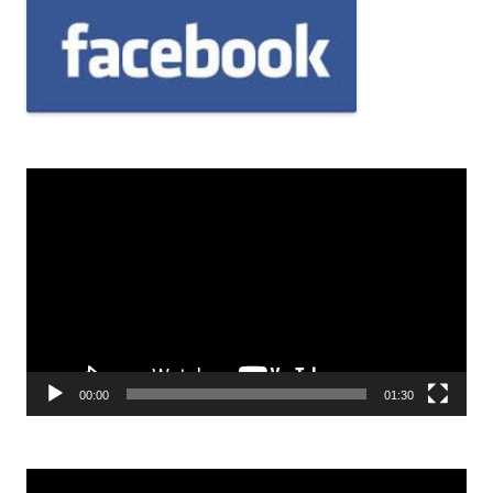
Odtwarzacz
video
00:00
01:30
Odtwarzacz
video