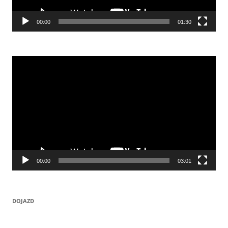
00:00
01:30
Odtwarzacz
video
00:00
03:01
DOJAZD