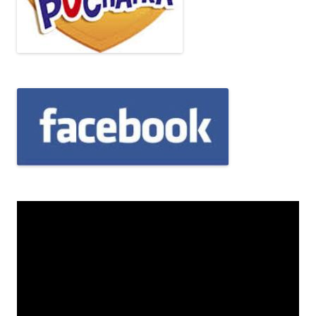
Odtwarzacz
video