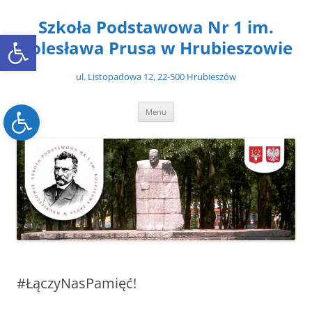
Przejdź
do
Szkoła Podstawowa Nr 1 im.
treści
Open toolbar
Bolesława Prusa w Hrubieszowie
ul. Listopadowa 12, 22-500 Hrubieszów
Open toolbar
Menu
#ŁączyNasPamięć!