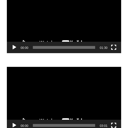
00:00
01:30
Odtwarzacz
video
00:00
03:01