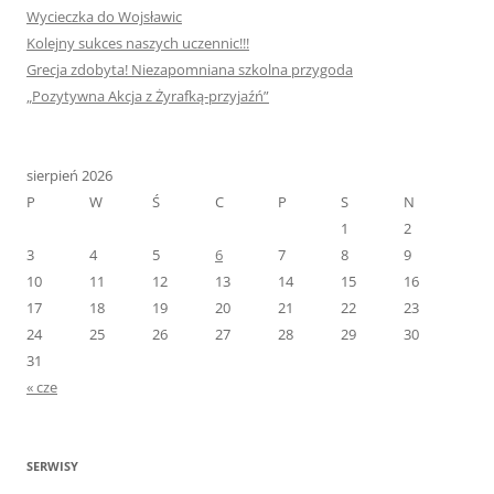
Wycieczka do Wojsławic
Kolejny sukces naszych uczennic!!!
Grecja zdobyta! Niezapomniana szkolna przygoda
„Pozytywna Akcja z Żyrafką-przyjaźń”
sierpień 2026
P
W
Ś
C
P
S
N
1
2
3
4
5
6
7
8
9
10
11
12
13
14
15
16
17
18
19
20
21
22
23
24
25
26
27
28
29
30
31
« cze
SERWISY