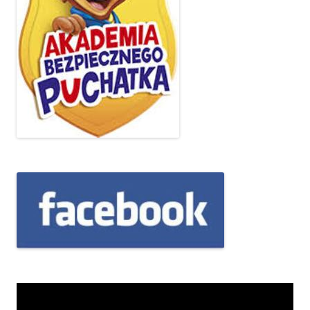
Odtwarzacz
video